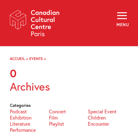
Skip
Navigation
About
Programming
MENU
Off-Site
Explore
Education
Newsletter
Archives
ACCUEIL
>
EVENTS
>
PAGE
Visit
30
0
f
i
y
Archives
FR
EN
Categories
Podcast
Concert
Special Event
Exhibition
Film
Children
Literature
Playlist
Encounter
Performance