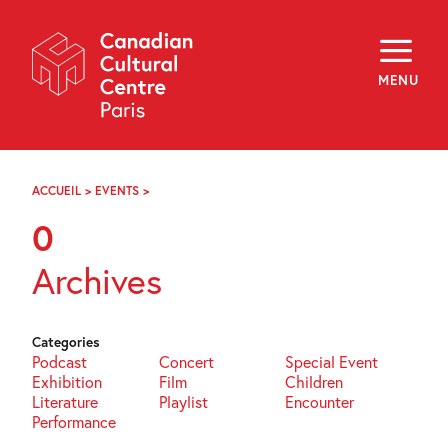
Skip
Navigation
About
Programming
MENU
Off-Site
Explore
Education
Newsletter
Archives
ACCUEIL
>
EVENTS
>
PAGE
Visit
32
0
f
i
y
Archives
FR
EN
Categories
Podcast
Concert
Special Event
Exhibition
Film
Children
Literature
Playlist
Encounter
Performance