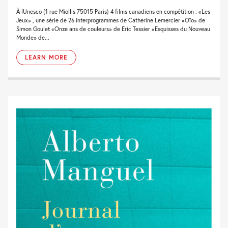
À lUnesco (1 rue Miollis 75015 Paris) 4 films canadiens en compétition : «Les
Jeux» , une série de 26 interprogrammes de Catherine Lemercier «Oïo» de
Simon Goulet «Onze ans de couleurs» de Eric Tessier «Esquisses du Nouveau
Monde» de...
LEARN MORE