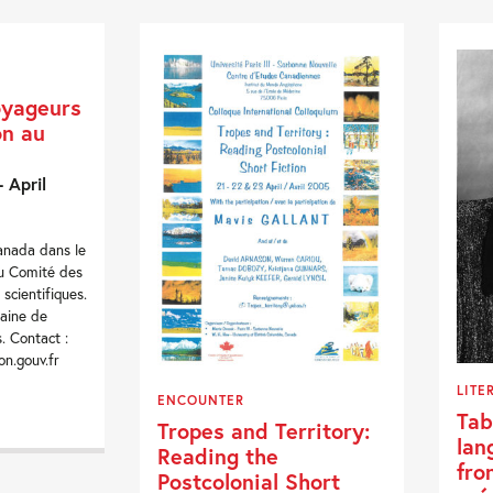
oyageurs
on au
 April
Canada dans le
du Comité des
 scientifiques.
zaine de
. Contact :
n.gouv.fr
LITE
ENCOUNTER
Tab
Tropes and Territory:
lan
Reading the
fro
Postcolonial Short