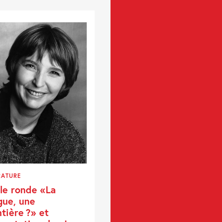
RATURE
le ronde «La
gue, une
ntière ?» et