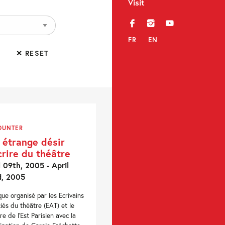
Visit
f
i
y
FR
EN
✕ RESET
OUNTER
 étrange désir
crire du théâtre
l 09th, 2005 - April
d, 2005
que organisé par les Ecrivains
iés du théâtre (EAT) et le
re de l'Est Parisien avec la