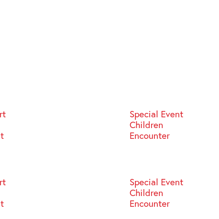
rt
Special Event
Children
st
Encounter
rt
Special Event
Children
st
Encounter