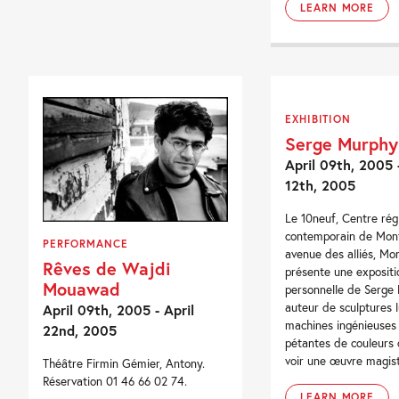
LEARN MORE
EXHIBITION
Serge Murphy
April 09th, 2005 
12th, 2005
Le 10neuf, Centre régi
contemporain de Montb
PERFORMANCE
avenue des alliés, Mo
Rêves de Wajdi
présente une expositi
Mouawad
personnelle de Serge
auteur de sculptures 
April 09th, 2005 - April
machines ingénieuses e
22nd, 2005
pétantes de couleurs 
voir une œuvre magistr
Théâtre Firmin Gémier, Antony.
Réservation 01 46 66 02 74.
LEARN MORE