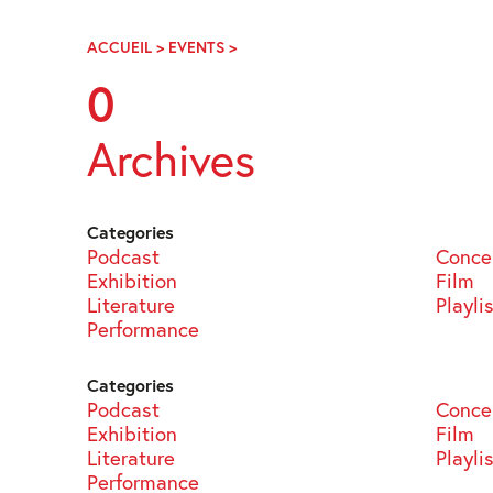
Skip
Navigation
ACCUEIL
>
EVENTS
>
PAGE
35
0
Archives
Categories
Podcast
Conce
Exhibition
Film
Literature
Playli
Performance
Categories
Podcast
Conce
Exhibition
Film
Literature
Playli
Performance