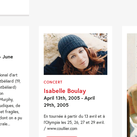
- June
onal d’art
éliard (19,
CONCERT
ntbéliard)
Isabelle Boulay
on
April 13th, 2005 - April
 Murphy,
29th, 2005
ludiques, de
t fragiles,
En tournée à partir du 13 avril et à
dont on a pu
l'Olympia les 25, 26, 27 et 29 avril.
ale...
/ www.coullier.com