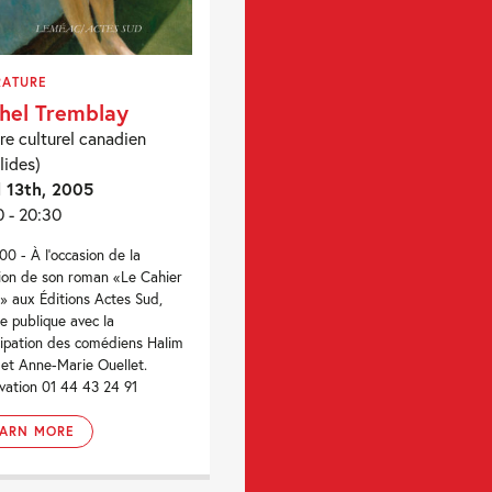
RATURE
hel Tremblay
re culturel canadien
lides)
l 13th, 2005
0 - 20:30
00 - À l'occasion de la
ion de son roman «Le Cahier
» aux Éditions Actes Sud,
re publique avec la
cipation des comédiens Halim
et Anne-Marie Ouellet.
vation 01 44 43 24 91
EARN MORE