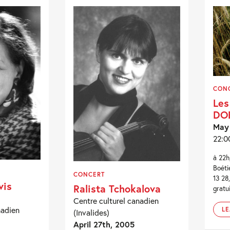
CON
Les
DO
May
22:0
à 22h
Boéti
CONCERT
13 28
vis
Ralista Tchokalova
gratui
Centre culturel canadien
nadien
L
(Invalides)
April 27th, 2005