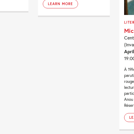
LEARN MORE
LITE
Mic
Cent
(Inva
Apri
19:0
À 19h
parut
rouge
lectu
parti
Anou 
Réser
L