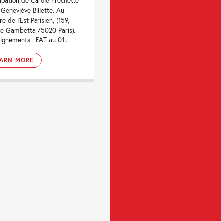
cipation de Carole Fréchette
 Geneviève Billette. Au
e de l'Est Parisien, (159,
e Gambetta 75020 Paris).
ignements : EAT au 01...
EARN MORE