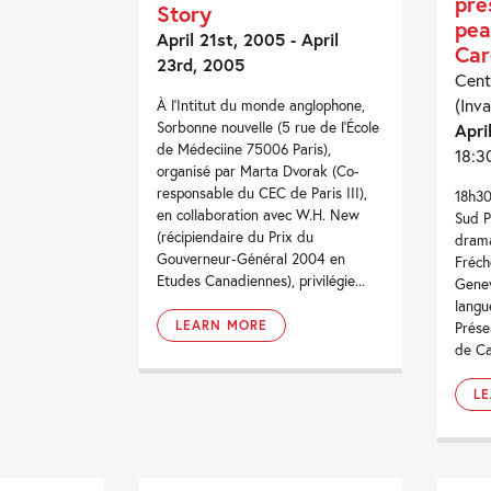
pré
Story
pea
April 21st, 2005 - April
Car
23rd, 2005
Cent
(Inva
À l'Intitut du monde anglophone,
Sorbonne nouvelle (5 rue de l'École
Apri
de Médeciine 75006 Paris),
18:3
organisé par Marta Dvorak (Co-
responsable du CEC de Paris III),
18h30
en collaboration avec W.H. New
Sud P
(récipiendaire du Prix du
drama
Gouverneur-Général 2004 en
Fréch
Etudes Canadiennes), privilégie...
Genev
langu
LEARN MORE
Prése
de Ca
L