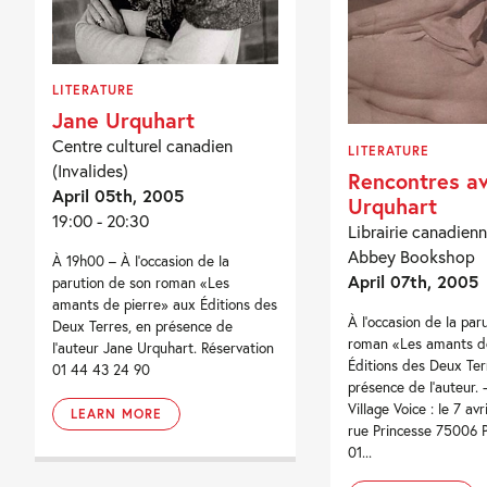
LITERATURE
Jane Urquhart
Centre culturel canadien
LITERATURE
(Invalides)
Rencontres a
April 05th, 2005
Urquhart
19:00 - 20:30
Librairie canadienn
Abbey Bookshop
À 19h00 – À l’occasion de la
April 07th, 2005
parution de son roman «Les
amants de pierre» aux Éditions des
À l'occasion de la par
Deux Terres, en présence de
roman «Les amants de
l’auteur Jane Urquhart. Réservation
Éditions des Deux Ter
01 44 43 24 90
présence de l'auteur. -
Village Voice : le 7 avr
LEARN MORE
rue Princesse 75006 Pa
01...