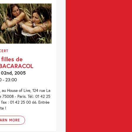
CERT
 filles de
BACARACOL
 02nd, 2005
0 - 23:00
, au House of Live, 124 rue La
e 75008 - Paris. Tél.: 01 42 25
, fax : 01 42 25 00 66. Entrée
te !
EARN MORE