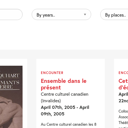
By
By
years..
places..
ENCOUNTER
ENC
Ensemble dans le
Cet
présent
d’é
Centre culturel canadien
Apri
(Invalides)
22n
April 07th, 2005 - April
Collo
09th, 2005
Assoc
Théât
Au Centre culturel canadien les 8