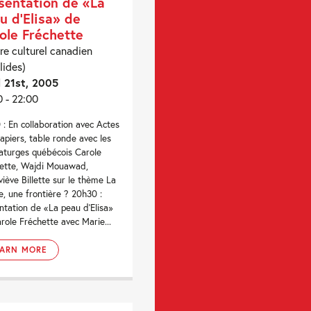
sentation de «La
u d’Elisa» de
ole Fréchette
re culturel canadien
lides)
l 21st, 2005
0 - 22:00
 : En collaboration avec Actes
apiers, table ronde avec les
turges québécois Carole
ette, Wajdi Mouawad,
iève Billette sur le thème La
e, une frontière ? 20h30 :
ntation de «La peau d'Elisa»
role Fréchette avec Marie...
EARN MORE