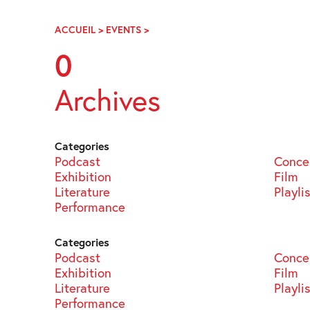
Skip
Navigation
ACCUEIL
>
EVENTS
>
PAGE
35
0
Archives
Categories
Podcast
Conce
Exhibition
Film
Literature
Playli
Performance
Categories
Podcast
Conce
Exhibition
Film
Literature
Playli
Performance