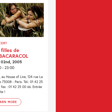
CERT
 filles de
BACARACOL
 02nd, 2005
0 - 23:00
, au House of Live, 124 rue La
e 75008 - Paris. Tél.: 01 42 25
, fax : 01 42 25 00 66. Entrée
te !
EARN MORE