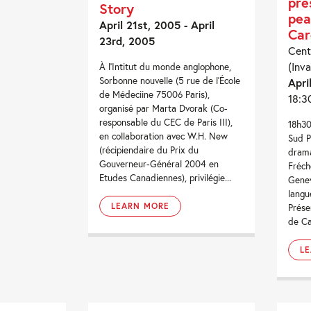
pré
Story
pea
April 21st, 2005 - April
Car
23rd, 2005
Cent
(Inva
À l'Intitut du monde anglophone,
Sorbonne nouvelle (5 rue de l'École
Apri
de Médeciine 75006 Paris),
18:3
organisé par Marta Dvorak (Co-
responsable du CEC de Paris III),
18h30
en collaboration avec W.H. New
Sud P
(récipiendaire du Prix du
drama
Gouverneur-Général 2004 en
Fréch
Etudes Canadiennes), privilégie...
Genev
langu
LEARN MORE
Prése
de Ca
L