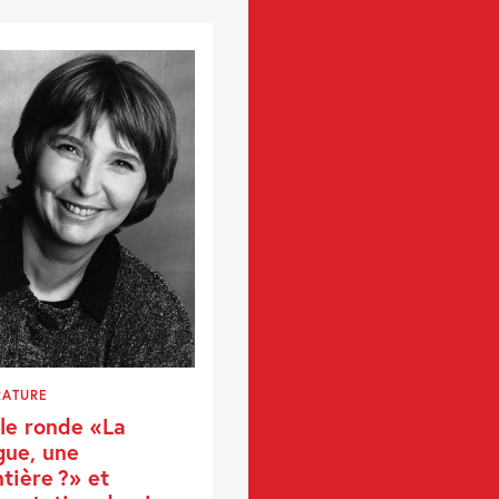
RATURE
le ronde «La
gue, une
ntière ?» et