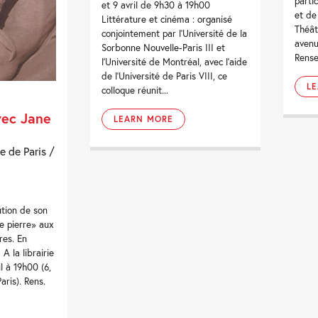
parti
et 9 avril de 9h30 à 19h00
et de
Littérature et cinéma : organisé
Théâtr
conjointement par l’Université de la
avenu
Sorbonne Nouvelle-Paris III et
Rense
l’Université de Montréal, avec l’aide
de l’Université de Paris VIII, ce
L
colloque réunit...
vec Jane
LEARN MORE
e de Paris /
ution de son
 pierre» aux
res. En
 A la librairie
il à 19h00 (6,
ris). Rens.