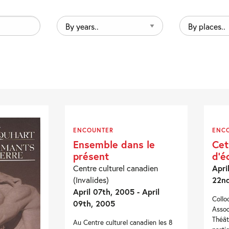
By
By
years..
places..
ENCOUNTER
ENC
Ensemble dans le
Cet
présent
d’é
Centre culturel canadien
Apri
(Invalides)
22n
April 07th, 2005 - April
Collo
09th, 2005
Assoc
Théât
Au Centre culturel canadien les 8