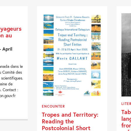
oyageurs
on au
 April
Canada dans le
du Comité des
 scientifiques.
zaine de
. Contact :
n.gouv.fr
LITE
ENCOUNTER
Tab
Tropes and Territory:
lan
Reading the
fro
Postcolonial Short