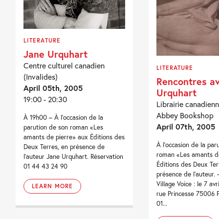
LITERATURE
Jane Urquhart
Centre culturel canadien
LITERATURE
(Invalides)
Rencontres a
April 05th, 2005
Urquhart
19:00 - 20:30
Librairie canadienn
Abbey Bookshop
À 19h00 – À l’occasion de la
April 07th, 2005
parution de son roman «Les
amants de pierre» aux Éditions des
À l'occasion de la par
Deux Terres, en présence de
roman «Les amants de
l’auteur Jane Urquhart. Réservation
Éditions des Deux Ter
01 44 43 24 90
présence de l'auteur. -
Village Voice : le 7 avr
LEARN MORE
rue Princesse 75006 Pa
01...