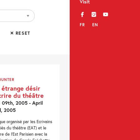
Visit
f
i
y
FR
EN
✕ RESET
OUNTER
 étrange désir
crire du théâtre
l 09th, 2005 - April
d, 2005
que organisé par les Ecrivains
iés du théâtre (EAT) et le
re de l'Est Parisien avec la