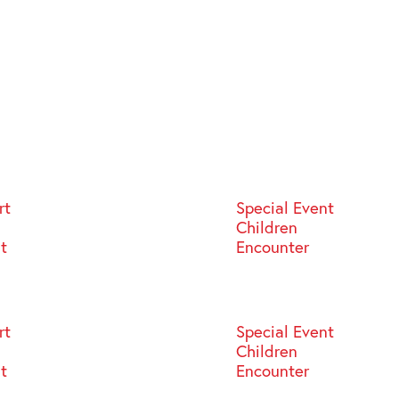
rt
Special Event
Children
st
Encounter
rt
Special Event
Children
st
Encounter