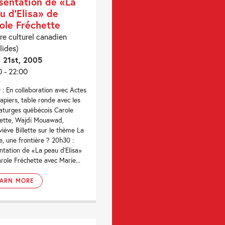
sentation de «La
u d’Elisa» de
ole Fréchette
re culturel canadien
lides)
l 21st, 2005
0 - 22:00
 : En collaboration avec Actes
apiers, table ronde avec les
turges québécois Carole
ette, Wajdi Mouawad,
iève Billette sur le thème La
e, une frontière ? 20h30 :
ntation de «La peau d'Elisa»
role Fréchette avec Marie...
EARN MORE