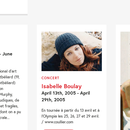
- June
onal d’art
éliard (19,
CONCERT
ntbéliard)
Isabelle Boulay
on
April 13th, 2005 - April
 Murphy,
29th, 2005
ludiques, de
t fragiles,
En tournée à partir du 13 avril et à
dont on a pu
l'Olympia les 25, 26, 27 et 29 avril.
ale...
/ www.coullier.com