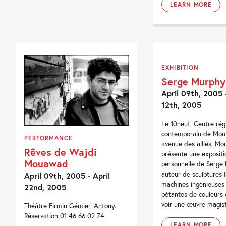
LEARN MORE
EXHIBITION
Serge Murphy
April 09th, 2005 
12th, 2005
Le 10neuf, Centre régi
contemporain de Montb
PERFORMANCE
avenue des alliés, Mo
Rêves de Wajdi
présente une expositi
Mouawad
personnelle de Serge
auteur de sculptures 
April 09th, 2005 - April
machines ingénieuses e
22nd, 2005
pétantes de couleurs 
voir une œuvre magistr
Théâtre Firmin Gémier, Antony.
Réservation 01 46 66 02 74.
LEARN MORE