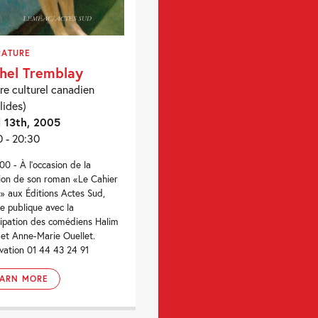
RATURE
hel Tremblay
re culturel canadien
lides)
l 13th, 2005
0 - 20:30
00 - À l'occasion de la
ion de son roman «Le Cahier
» aux Éditions Actes Sud,
re publique avec la
cipation des comédiens Halim
et Anne-Marie Ouellet.
vation 01 44 43 24 91
EARN MORE