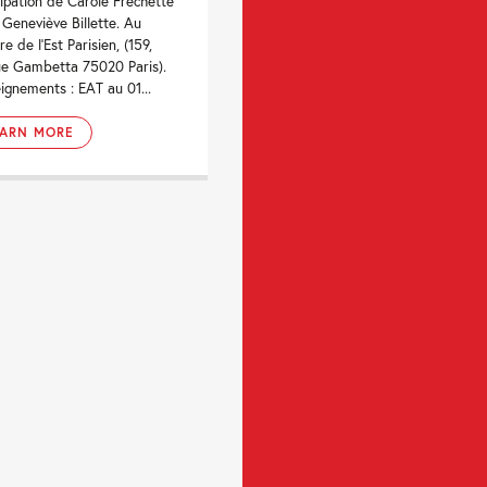
cipation de Carole Fréchette
 Geneviève Billette. Au
e de l'Est Parisien, (159,
e Gambetta 75020 Paris).
ignements : EAT au 01...
EARN MORE