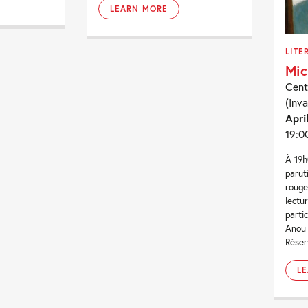
LEARN MORE
LITE
Mic
Cent
(Inva
Apri
19:0
À 19h
parut
rouge
lectu
parti
Anou 
Réser
L