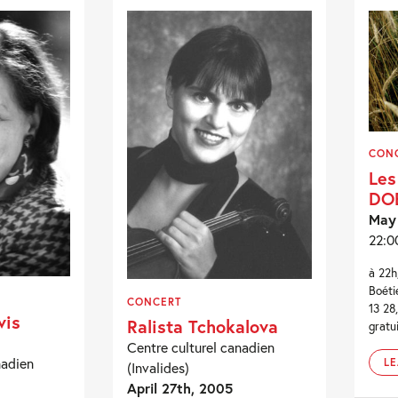
CON
Les
DO
May
22:0
à 22h
Boéti
CONCERT
13 28
vis
Ralista Tchokalova
gratui
Centre culturel canadien
nadien
L
(Invalides)
April 27th, 2005