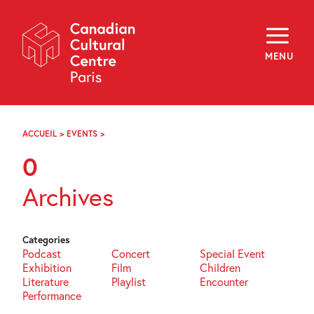
Skip
Navigation
About
Programming
MENU
Off-Site
Explore
Education
Newsletter
Archives
ACCUEIL
>
EVENTS
>
PAGE
Visit
35
0
f
i
y
Archives
FR
EN
Categories
Podcast
Concert
Special Event
Exhibition
Film
Children
Literature
Playlist
Encounter
Performance