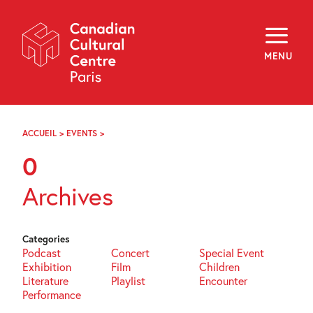
Skip
Navigation
About
Programming
MENU
Off-Site
Explore
Education
Newsletter
Archives
ACCUEIL
>
EVENTS
>
PAGE
Visit
35
0
f
i
y
Archives
FR
EN
Categories
Podcast
Concert
Special Event
Exhibition
Film
Children
Literature
Playlist
Encounter
Performance