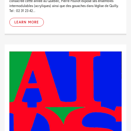
consacrée cette année au Québec, Pierre Pouliot expose ses ensembles
intermodulables (acryliques) ainsi que des gouaches dans léglise de Quilly.
Tel : 02 31 23 42...
LEARN MORE