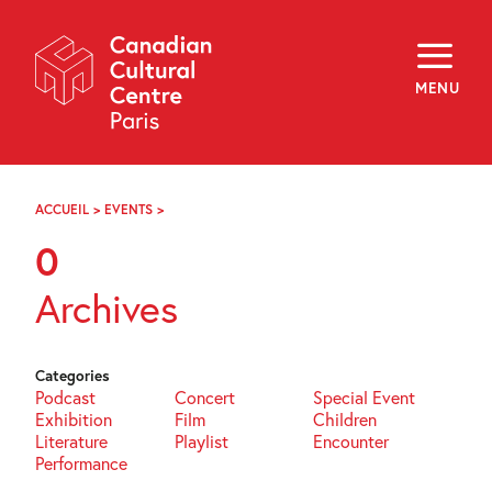
Skip
Navigation
About
Programming
MENU
Off-Site
Explore
Education
Newsletter
Archives
ACCUEIL
>
EVENTS
>
PAGE
Visit
37
0
f
i
y
Archives
FR
EN
Categories
Podcast
Concert
Special Event
Exhibition
Film
Children
Literature
Playlist
Encounter
Performance