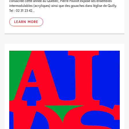
consacrée cette année au Québec, Pierre Pouliot expose ses ensembles
intermodulables (acryliques) ainsi que des gouaches dans léglise de Quilly.
Tel : 02 31 23 42...
LEARN MORE