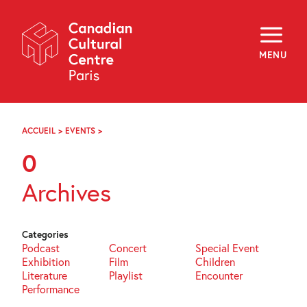
Skip
Navigation
About
Programming
MENU
Off-Site
Explore
Education
Newsletter
Archives
ACCUEIL
>
EVENTS
>
PAGE
Visit
37
0
f
i
y
Archives
FR
EN
Categories
Podcast
Concert
Special Event
Exhibition
Film
Children
Literature
Playlist
Encounter
Performance