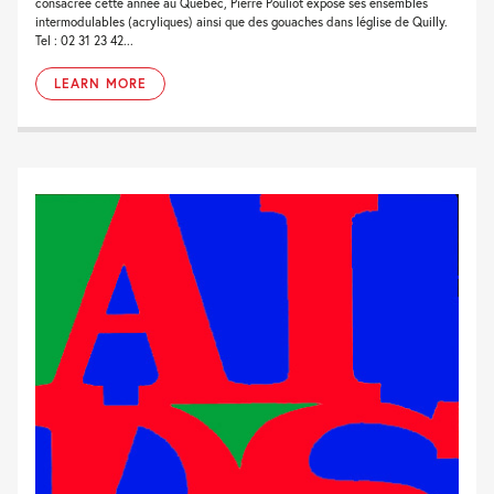
consacrée cette année au Québec, Pierre Pouliot expose ses ensembles
intermodulables (acryliques) ainsi que des gouaches dans léglise de Quilly.
Tel : 02 31 23 42...
LEARN MORE