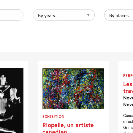
By
By
years..
places..
PER
Les
trav
Nove
Nov
Conce
EXHIBITION
direct
Riopelle, un artiste
Grimd
canadien