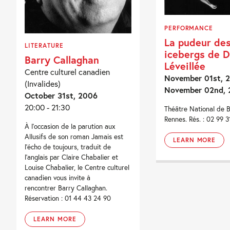
PERFORMANCE
La pudeur de
LITERATURE
icebergs de D
Barry Callaghan
Léveillée
Centre culturel canadien
November 01st, 2
(Invalides)
November 02nd, 
October 31st, 2006
20:00 - 21:30
Théâtre National de 
Rennes. Rés. : 02 99 31
À l’occasion de la parution aux
Allusifs de son roman Jamais est
LEARN MORE
l’écho de toujours, traduit de
l’anglais par Claire Chabalier et
Louise Chabalier, le Centre culturel
canadien vous invite à
rencontrer Barry Callaghan.
Réservation : 01 44 43 24 90
LEARN MORE