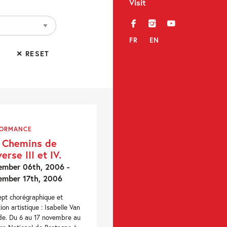
Visit
f
i
y
FR
EN
✕ RESET
FORMANCE
 Chemins de
erse III et IV.
mber 06th, 2006 -
ember 17th, 2006
pt chorégraphique et
ion artistique : Isabelle Van
e. Du 6 au 17 novembre au