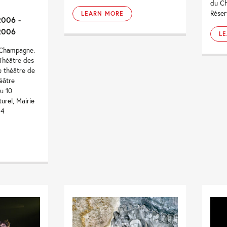
du Ch
Réser
LEARN MORE
2006 -
2006
L
 Champagne.
Théâtre des
e théâtre de
héâtre
au 10
urel, Mairie
14