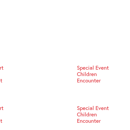
rt
Special Event
Children
st
Encounter
rt
Special Event
Children
st
Encounter