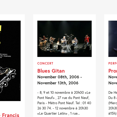
CONCERT
PER
Blues Gitan
Pro
November 08th, 2006 -
Nove
November 13th, 2006
Nov
- 8, 9 et 10 novembre à 20h00 «Le
De He
Pont Neuf» , 27 rue du Pont Neuf,
Du 8 
Paris - Métro Pont Neuf. Tel : 01 40
(Merc
26 30 74. - 12 novembre à 20h30
20h30
«Le Quartier Latin» , 1 rue...
à15h)
e Francis