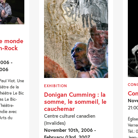
le monde
n-Rock
006 -
2006
Paul Viot. Une
CON
EXHIBITION
éâtre de la
Con
héâtre Le Bic
Donigan Cumming : la
as Le Bic-
Nove
somme, le sommeil, le
Théâtre-
21:0
cauchemar
ndie avec
Centre culturel canadien
Arts du
Églis
(Invalides)
Verre
November 10th, 2006 -
Tél.:
February 03rd, 2007
Jean-