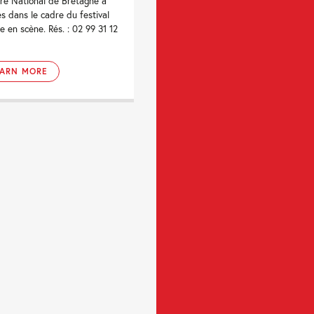
re National de Bretagne à
s dans le cadre du festival
e en scène. Rés. : 02 99 31 12
EARN MORE