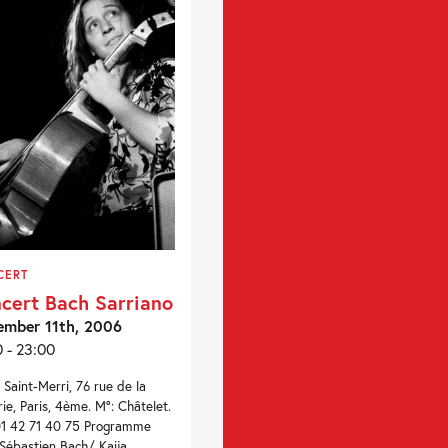
CERT
cert Bach Sarriano
mber 11th, 2006
0 - 23:00
e Saint-Merri, 76 rue de la
rie, Paris, 4ème. M°: Châtelet.
 01 42 71 40 75 Programme
Sébastien Bach/ Kaija