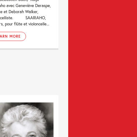
aho avec Geneviève Deraspe,
ste et Deborah Walker,
oncelliste. SAARIAHO,
s, pour flûte et violoncelle...
EARN MORE