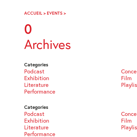
Skip
Navigation
ACCUEIL
>
EVENTS
>
PAGE
46
0
Archives
Categories
Podcast
Conce
Exhibition
Film
Literature
Playli
Performance
Categories
Podcast
Conce
Exhibition
Film
Literature
Playli
Performance