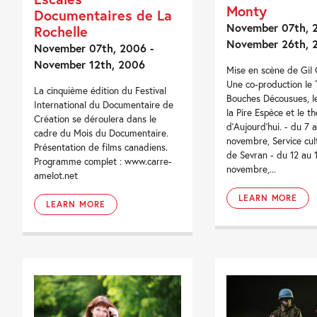
Monty
Documentaires de La
November 07th, 
Rochelle
November 26th, 
November 07th, 2006 -
November 12th, 2006
Mise en scène de Gil
Une co-production le 
La cinquième édition du Festival
Bouches Décousues, l
International du Documentaire de
la Pire Espèce et le t
Création se déroulera dans le
d'Aujourd'hui. - du 7 
cadre du Mois du Documentaire.
novembre, Service cult
Présentation de films canadiens.
de Sevran - du 12 au 
Programme complet : www.carre-
novembre,...
amelot.net
LEARN MORE
LEARN MORE