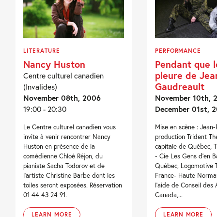
LITERATURE
PERFORMANCE
Nancy Huston
Pendant que 
pleure de Jea
Centre culturel canadien
Gaudreault
(Invalides)
November 08th, 2006
November 10th, 2
19:00 - 20:30
December 01st, 
Le Centre culturel canadien vous
Mise en scène : Jean-
invite à venir rencontrer Nancy
production Trident Th
Huston en présence de la
capitale de Québec, T
comédienne Chloé Réjon, du
- Cie Les Gens d'en B
pianiste Sacha Todorov et de
Québec, Logomotive 
l’artiste Christine Barbe dont les
France- Haute Norma
toiles seront exposées. Réservation
l'aide de Conseil des 
01 44 43 24 91.
Canada,...
LEARN MORE
LEARN MORE