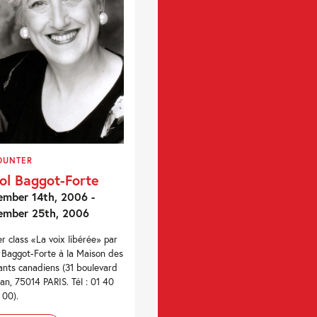
OUNTER
ol Baggot-Forte
mber 14th, 2006 -
ember 25th, 2006
r class «La voix libérée» par
 Baggot-Forte à la Maison des
ants canadiens (31 boulevard
an, 75014 PARIS. Tél : 01 40
 00).