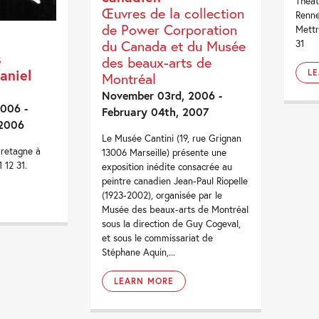
Théât
Œuvres de la collection
Renne
de Power Corporation
Mettr
du Canada et du Musée
31
s
des beaux-arts de
aniel
L
Montréal
November 03rd, 2006 -
006 -
February 04th, 2007
2006
Le Musée Cantini (19, rue Grignan
Bretagne à
13006 Marseille) présente une
 12 31.
exposition inédite consacrée au
peintre canadien Jean-Paul Riopelle
(1923-2002), organisée par le
Musée des beaux-arts de Montréal
sous la direction de Guy Cogeval,
et sous le commissariat de
Stéphane Aquin,...
LEARN MORE