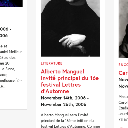
006 -
2006
ne et
aniel Meilleur.
éâtre des
 au 20
LITERATURE
ENC
la Sinne,
Alberto Manguel
Car
sace,
invité principal du 16e
Nove
mulhouse.fr) -
festival Lettres
Nov
e...
d’Automne
Maste
November 14th, 2006 -
Carol
November 26th, 2006
Étudi
Jourd
Alberto Manguel sera l'invité
78 67
principal de la 16ème édition du
festival Lettres d'Automne. Comme