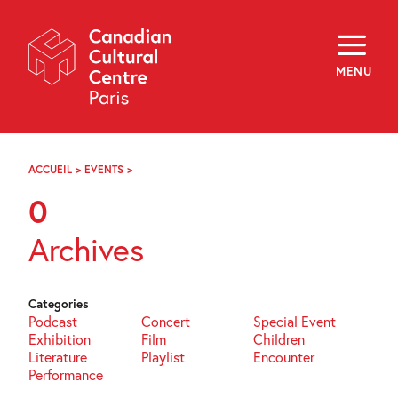
Skip
Navigation
About
Programming
MENU
Off-Site
Explore
Education
Newsletter
Archives
ACCUEIL
>
EVENTS
>
PAGE
Visit
52
0
f
i
y
Archives
FR
EN
Categories
Podcast
Concert
Special Event
Exhibition
Film
Children
Literature
Playlist
Encounter
Performance