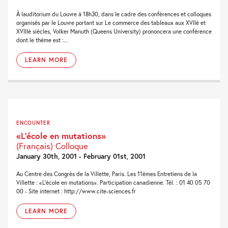
À lauditorium du Louvre à 18h30, dans le cadre des conférences et colloques
organisés par le Louvre portant sur Le commerce des tableaux aux XVIIè et
XVIIIè siècles, Volker Manuth (Queens University) prononcera une conférence
dont le thème est :...
LEARN MORE
ENCOUNTER
«L’école en mutations»
(Français) Colloque
January 30th, 2001 - February 01st, 2001
Au Centre des Congrès de la Villette, Paris. Les 11èmes Entretiens de la
Villette : «L'école en mutations». Participation canadienne. Tél. : 01 40 05 70
00 - Site internet : http://www.cite-sciences.fr
LEARN MORE