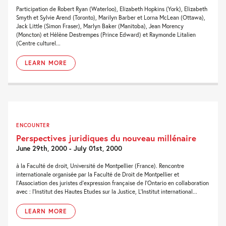
Participation de Robert Ryan (Waterloo), Elizabeth Hopkins (York), Elizabeth
Smyth et Sylvie Arend (Toronto), Marilyn Barber et Lorna McLean (Ottawa),
Jack Little (Simon Fraser), Marlyn Baker (Manitoba), Jean Morency
(Moncton) et Hélène Destrempes (Prince Edward) et Raymonde Litalien
(Centre culturel...
LEARN MORE
ENCOUNTER
Perspectives juridiques du nouveau millénaire
June 29th, 2000 - July 01st, 2000
à la Faculté de droit, Université de Montpellier (France). Rencontre
internationale organisée par la Faculté de Droit de Montpellier et
l'Association des juristes d'expression française de l'Ontario en collaboration
avec : l'Institut des Hautes Etudes sur la Justice, L'Institut international...
LEARN MORE