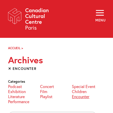
Skip
Navigation
About
Programming
MENU
Off-Site
Explore
Education
Newsletter
Archives
ACCUEIL
>
ARCHIVES
Visit
Archives
f
i
y
✕ ENCOUNTER
FR
EN
Categories
Podcast
Concert
Special Event
Exhibition
Film
Children
Literature
Playlist
Encounter
Performance