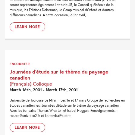
seront représentés également Latitude 45, le Conseil québécois de la
musique, les Editions Doberman, le Camp musical dOrford et dautres
diffuseurs canadiens. À cette occasion, le 1er avril,...
LEARN MORE
ENCOUNTER
Journées d’étude sur le thème du paysage
canadien
(Français) Colloque
March 16th, 2001 - March 17th, 2001
Université de Toulouse-Le Mirail - Les 16 et 17 mars Groupe de recherches en
études canadiennes. Journées détude sur le thème du paysage canadien.
Avec les écrivains Thomas Wharton et Isabel Huggan. Renseignements :
rocard@univ-tlse2.fr et kaltemba@cict.fr.
LEARN MORE