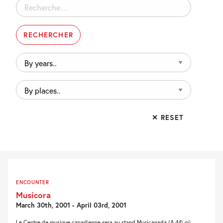
Rechercher :
By
years..
By
places..
✕ RESET
ENCOUNTER
Musicora
March 30th, 2001 - April 03rd, 2001
Le Centre de musique canadienne sera au stand Musicanada (A 44) où