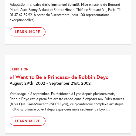
Adaptation française dEric-Emmanuel Schmitt. Mise en scène de Bernard
Murat. Avec Fanny Ardant et Robert Hirsch. Théâtre Édouard VII, Paris. Tél.
01 47 42 59 92. À partir du 3 septembre (pour 100 représentations
exceptionnelles)
LEARN MORE
EXHIBITION
«I Want to Be a Princess» de Robbin Deyo
August 29th, 2002 - September 21st, 2002
Vernissage le 6 septembre. En résidence à Lyon depuis plusieurs mois,
Robbin Deyo est la première artiste canadienne à exposer aux Subsistances
(8 bis Quai Saint-Vincent, 69001 Lyon), ce gigantesque complexe artistique
multidisciplinaire ouvert depuis quelques mois seulement à Lyon....
LEARN MORE