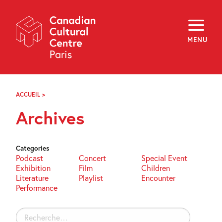
Skip
Navigation
About
Programming
MENU
Off-Site
Explore
Education
Newsletter
Archives
ACCUEIL
>
ARCHIVES
Visit
Archives
f
i
y
FR
EN
Categories
Podcast
Concert
Special Event
Exhibition
Film
Children
Literature
Playlist
Encounter
Performance
Rechercher :