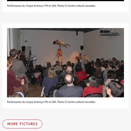
Performance du Cirque Artcirq à 19h et 20h. Photo © Centre culturel canadien
Performance du Cirque Artcirq à 19h et 20h. Photo © Centre culturel canadien
MORE PICTURES
Performance
Performance
Atelier
Atelier