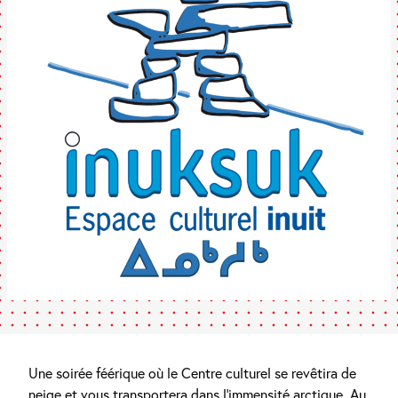
Une soirée féérique où le Centre culturel se revêtira de
neige et vous transportera dans l’immensité arctique. Au