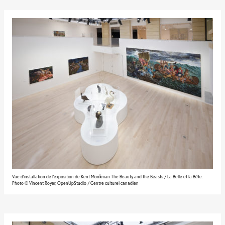
Vue d'installation de l'exposition de Kent Monkman The Beauty and the Beasts / La Belle et la Bête.
Photo © Vincent Royer, OpenUpStudio / Centre culturel canadien