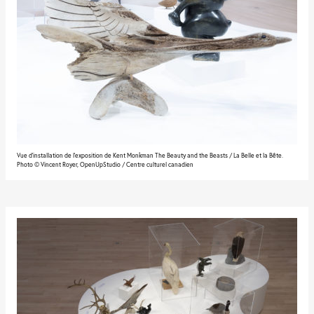
Vue d'installation de l'exposition de Kent Monkman The Beauty and the Beasts / La Belle et la Bête.
Photo © Vincent Royer, OpenUpStudio / Centre culturel canadien