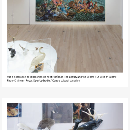
Vue d'installation de l'exposition de Kent Monkman The Beauty and the Beasts / La Belle et la Bête.
Photo © Vincent Royer, OpenUpStudio / Centre culturel canadien