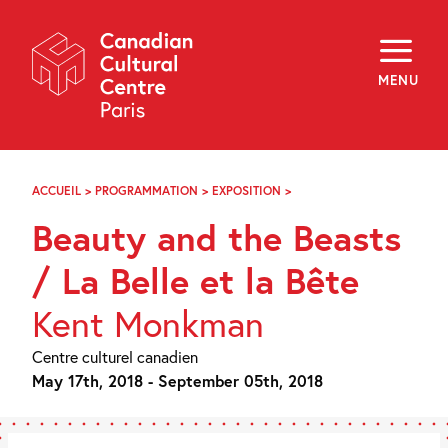
Skip
Navigation
About
Programming
MENU
Off-Site
Explore
Education
Newsletter
Archives
ACCUEIL
>
PROGRAMMATION
>
EXPOSITION
>
BEAUTY
Visit
AND
Beauty and the Beasts
THE
BEASTS
f
i
y
/
/ La Belle et la Bête
FR
EN
LA
BELLE
Kent Monkman
ET
LA
BÊTE
Centre culturel canadien
May 17th, 2018 - September 05th, 2018