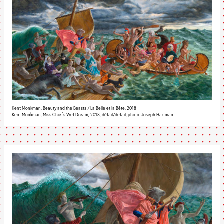
Kent Monkman, Beauty and the Beasts / La Belle et la Bête, 2018
Kent Monkman, Miss Chief’s Wet Dream, 2018, détail/detail, photo: Joseph Hartman