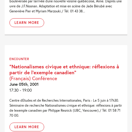
bouleversée par larrivée dune nouvelle voisine québécoise, Anne. Daprès une
uvre de J.F.Noonan. Adaptation et mise en scène de Jade Bérubé avec
Geneviève Pier et Myriam Marzouki./ Tél. 01 43 38...
LEARN MORE
ENCOUNTER
“Nationalismes civique et ethnique: réflexions à
partir de l’exemple canadien”
(Français) Conférence
June 05th, 2001
17:30 - 19:00
Centre dEtudes et de Recherches Internationales, Paris - Le 5 juin à 17h30.
Séminaire de recherche Nationalismes civique et ethnique: réflexions à partir
de lexemple canadien par Philippe Resnick (UBC, Vancouver)./ Tél. 01 58 71
70 00.
LEARN MORE