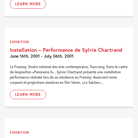
LEARN MORE
EXHIBITION
Installation – Performance de Sylvie Chartrand
June 16th, 2001 - July 06th, 2001
Le Fresnoy, Studio national des arts contemporains, Tourcoing. Dans le cadre
de lexposition «Panorama II» , Sylvie Chartrand présente une installation
performance réalisée lors de sa résidence au Fresnoy. Associant mime
corporel et projections dombres en film 16mm, «Le Sablier»...
LEARN MORE
EXHIBITION