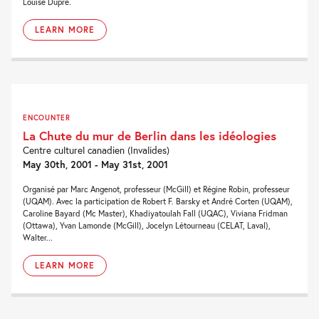
Louise Dupré.
LEARN MORE
ENCOUNTER
La Chute du mur de Berlin dans les idéologies
Centre culturel canadien (Invalides)
May 30th, 2001 - May 31st, 2001
Organisé par Marc Angenot, professeur (McGill) et Régine Robin, professeur
(UQAM). Avec la participation de Robert F. Barsky et André Corten (UQAM),
Caroline Bayard (Mc Master), Khadiyatoulah Fall (UQAC), Viviana Fridman
(Ottawa), Yvan Lamonde (McGill), Jocelyn Létourneau (CELAT, Laval),
Walter...
LEARN MORE