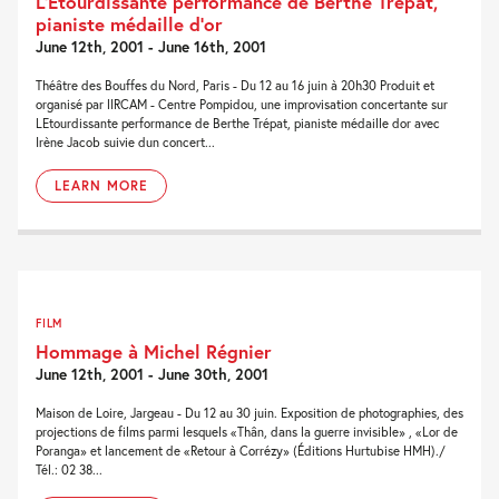
L’Etourdissante performance de Berthe Trépat,
pianiste médaille d’or
June 12th, 2001 - June 16th, 2001
Théâtre des Bouffes du Nord, Paris - Du 12 au 16 juin à 20h30 Produit et
organisé par lIRCAM - Centre Pompidou, une improvisation concertante sur
LEtourdissante performance de Berthe Trépat, pianiste médaille dor avec
Irène Jacob suivie dun concert...
LEARN MORE
FILM
Hommage à Michel Régnier
June 12th, 2001 - June 30th, 2001
Maison de Loire, Jargeau - Du 12 au 30 juin. Exposition de photographies, des
projections de films parmi lesquels «Thân, dans la guerre invisible» , «Lor de
Poranga» et lancement de «Retour à Corrézy» (Éditions Hurtubise HMH)./
Tél.: 02 38...