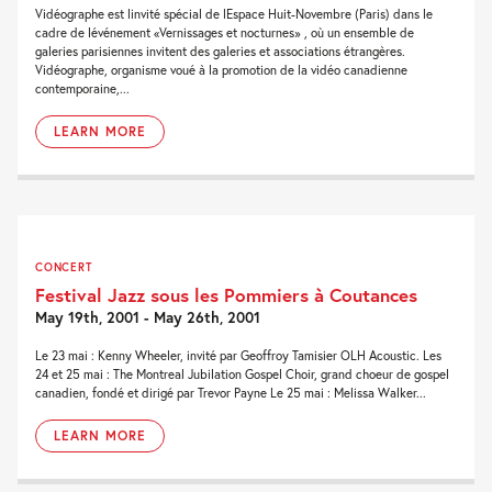
Vidéographe est linvité spécial de lEspace Huit-Novembre (Paris) dans le
cadre de lévénement «Vernissages et nocturnes» , où un ensemble de
galeries parisiennes invitent des galeries et associations étrangères.
Vidéographe, organisme voué à la promotion de la vidéo canadienne
contemporaine,...
LEARN MORE
CONCERT
Festival Jazz sous les Pommiers à Coutances
May 19th, 2001 - May 26th, 2001
Le 23 mai : Kenny Wheeler, invité par Geoffroy Tamisier OLH Acoustic. Les
24 et 25 mai : The Montreal Jubilation Gospel Choir, grand choeur de gospel
canadien, fondé et dirigé par Trevor Payne Le 25 mai : Melissa Walker...
LEARN MORE