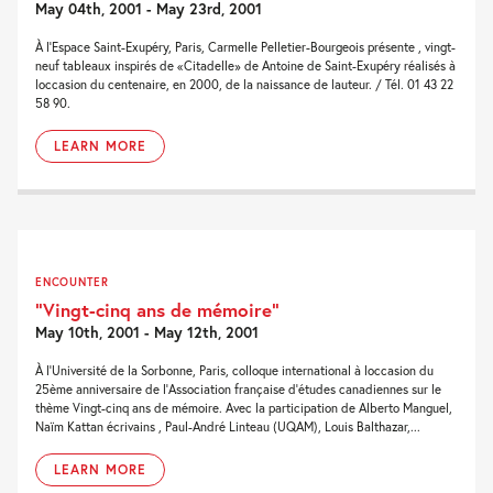
May 04th, 2001 - May 23rd, 2001
À l'Espace Saint-Exupéry, Paris, Carmelle Pelletier-Bourgeois présente , vingt-
neuf tableaux inspirés de «Citadelle» de Antoine de Saint-Exupéry réalisés à
loccasion du centenaire, en 2000, de la naissance de lauteur. / Tél. 01 43 22
58 90.
LEARN MORE
ENCOUNTER
“Vingt-cinq ans de mémoire”
May 10th, 2001 - May 12th, 2001
À l'Université de la Sorbonne, Paris, colloque international à loccasion du
25ème anniversaire de l'Association française d'études canadiennes sur le
thème Vingt-cinq ans de mémoire. Avec la participation de Alberto Manguel,
Naïm Kattan écrivains , Paul-André Linteau (UQAM), Louis Balthazar,...
LEARN MORE