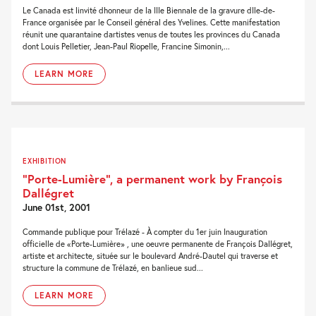
Le Canada est linvité dhonneur de la IIIe Biennale de la gravure dIle-de-
France organisée par le Conseil général des Yvelines. Cette manifestation
réunit une quarantaine dartistes venus de toutes les provinces du Canada
dont Louis Pelletier, Jean-Paul Riopelle, Francine Simonin,...
LEARN MORE
EXHIBITION
“Porte-Lumière”, a permanent work by François
Dallégret
June 01st, 2001
Commande publique pour Trélazé - À compter du 1er juin Inauguration
officielle de «Porte-Lumière» , une oeuvre permanente de François Dallégret,
artiste et architecte, située sur le boulevard André-Dautel qui traverse et
structure la commune de Trélazé, en banlieue sud...
LEARN MORE