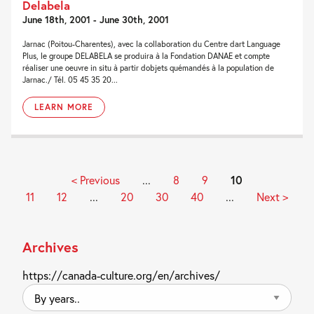
Delabela
June 18th, 2001 - June 30th, 2001
Jarnac (Poitou-Charentes), avec la collaboration du Centre dart Language
Plus, le groupe DELABELA se produira à la Fondation DANAE et compte
réaliser une oeuvre in situ à partir dobjets quémandés à la population de
Jarnac./ Tél. 05 45 35 20...
LEARN MORE
< Previous
...
8
9
10
11
12
...
20
30
40
...
Next >
Archives
https://canada-culture.org/en/archives/
By
years..