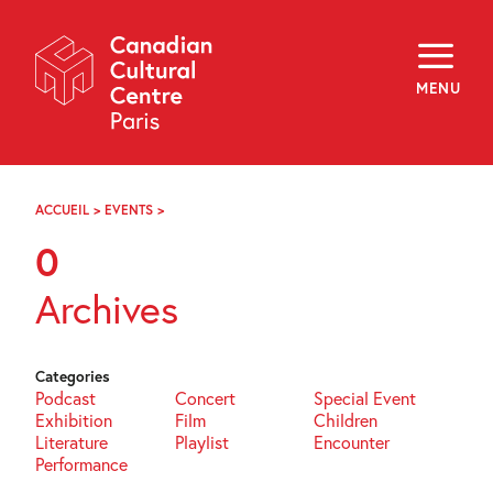
Skip
Navigation
About
Programming
MENU
Off-Site
Explore
Education
Newsletter
Archives
ACCUEIL
>
EVENTS
>
PAGE
Visit
10
0
f
i
y
Archives
FR
EN
Categories
Podcast
Concert
Special Event
Exhibition
Film
Children
Literature
Playlist
Encounter
Performance