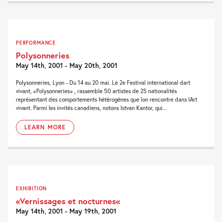
PERFORMANCE
Polysonneries
May 14th, 2001 - May 20th, 2001
Polysonneries, Lyon - Du 14 au 20 mai. Le 2e Festival international dart
vivant, «Polysonneries» , rassemble 50 artistes de 25 nationalités
représentant des comportements hétérogènes que lon rencontre dans lArt
vivant. Parmi les invités canadiens, notons Istvan Kantor, qui...
LEARN MORE
EXHIBITION
«Vernissages et nocturnes«
May 14th, 2001 - May 19th, 2001