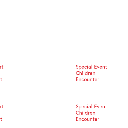
rt
Special Event
Children
st
Encounter
rt
Special Event
Children
st
Encounter