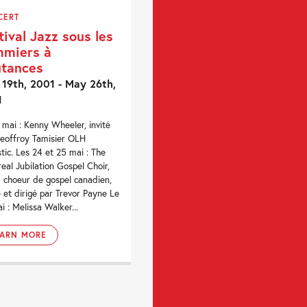
CERT
tival Jazz sous les
miers à
tances
19th, 2001 - May 26th,
1
 mai : Kenny Wheeler, invité
eoffroy Tamisier OLH
tic. Les 24 et 25 mai : The
eal Jubilation Gospel Choir,
 choeur de gospel canadien,
 et dirigé par Trevor Payne Le
i : Melissa Walker...
EARN MORE