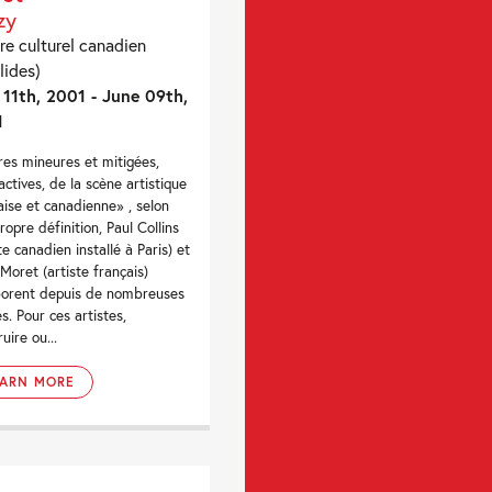
zy
re culturel canadien
lides)
11th, 2001 - June 09th,
1
res mineures et mitigées,
actives, de la scène artistique
aise et canadienne» , selon
ropre définition, Paul Collins
te canadien installé à Paris) et
Moret (artiste français)
borent depuis de nombreuses
s. Pour ces artistes,
uire ou...
EARN MORE