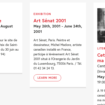
EXHIBITION
e
Art Sénat 2001
 August
May 26th, 2001 - June 24th,
2001
r le site de
Art Sénat, Paris. Peintre et
Paix de Saint-
dessinateur, Michel Madore, artiste
LITE
du 30 juin au
canadien installé en France,
Cet
 94)
participe à lévénement Art Sénat
2001 situé à l'Orangerie du Jardin
ma 
du Luxembourg, 75006 Paris. / Tél.
Cent
01 42 34 24 13.
(Inva
May
LEARN MORE
19:0
À 19 
canad
ma mé
poési