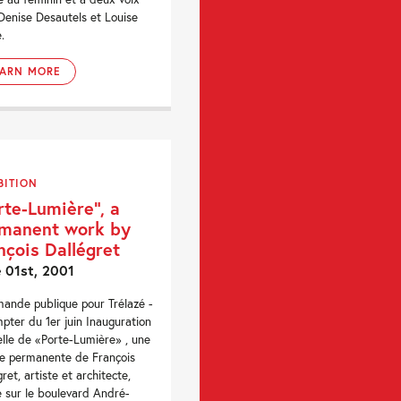
Denise Desautels et Louise
.
EARN MORE
BITION
rte-Lumière”, a
manent work by
nçois Dallégret
 01st, 2001
nde publique pour Trélazé -
pter du 1er juin Inauguration
ielle de «Porte-Lumière» , une
e permanente de François
ret, artiste et architecte,
e sur le boulevard André-