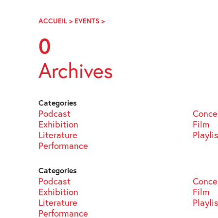
Skip
Navigation
ACCUEIL
>
EVENTS
>
PAGE
10
0
Archives
Categories
Podcast
Conce
Exhibition
Film
Literature
Playli
Performance
Categories
Podcast
Conce
Exhibition
Film
Literature
Playli
Performance