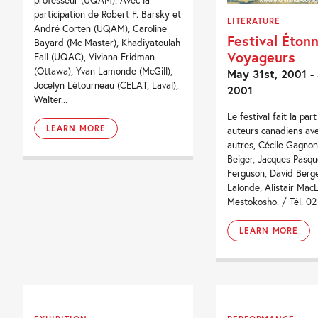
professeur (UQAM). Avec la
participation de Robert F. Barsky et
LITERATURE
André Corten (UQAM), Caroline
Festival Éton
Bayard (Mc Master), Khadiyatoulah
Voyageurs
Fall (UQAC), Viviana Fridman
(Ottawa), Yvan Lamonde (McGill),
May 31st, 2001 -
Jocelyn Létourneau (CELAT, Laval),
2001
Walter...
Le festival fait la par
LEARN MORE
auteurs canadiens ave
autres, Cécile Gagnon
Beiger, Jacques Pasqu
Ferguson, David Berg
Lalonde, Alistair MacL
Mestokosho. / Tél. 02 
LEARN MORE