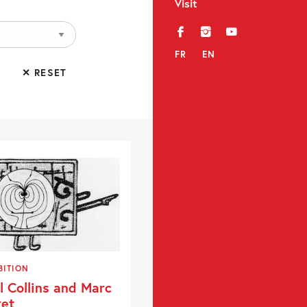
Visit
f
i
y
FR
EN
✕ RESET
BITION
l Collins and Marc
et