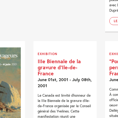
avec 
Dupré
L
EXHIBITION
EXHI
IIIe Biennale de la
“Po
gravure d’Ile-de-
per
France
Fra
June 01st, 2001 - July 08th,
June
2001
Comma
À com
Le Canada est linvité dhonneur de
offic
la IIIe Biennale de la gravure dIle-
oeuvr
de-France organisée par le Conseil
Dallég
général des Yvelines. Cette
situé
manifestation réunit une