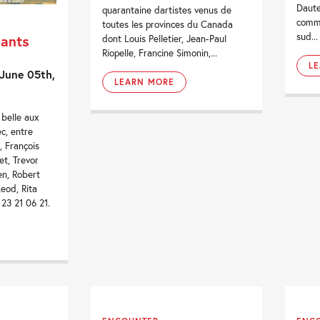
Daute
quarantaine dartistes venus de
commu
toutes les provinces du Canada
sud...
nants
dont Louis Pelletier, Jean-Paul
Riopelle, Francine Simonin,...
L
 June 05th,
LEARN MORE
t belle aux
c, entre
, François
et, Trevor
en, Robert
eod, Rita
23 21 06 21.