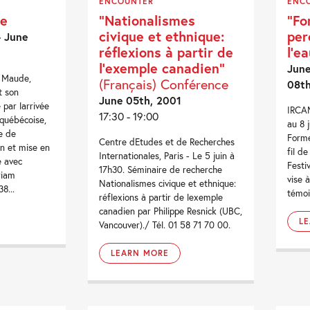
ENCOUNTER
ENC
de
“Nationalismes
“Fo
civique et ethnique:
per
- June
réflexions à partir de
l’e
l’exemple canadien”
June
s Maude,
(Français) Conférence
08th
t son
June 05th, 2001
par larrivée
IRCAM
17:30 - 19:00
 québécoise,
au 8 
e de
Form
Centre dEtudes et de Recherches
n et mise en
fil de
Internationales, Paris - Le 5 juin à
 avec
Festi
17h30. Séminaire de recherche
riam
vise 
Nationalismes civique et ethnique:
8...
témoi
réflexions à partir de lexemple
canadien par Philippe Resnick (UBC,
L
Vancouver)./ Tél. 01 58 71 70 00.
LEARN MORE