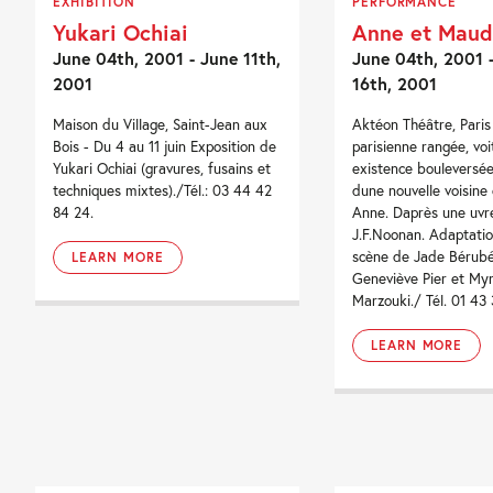
EXHIBITION
PERFORMANCE
Yukari Ochiai
Anne et Mau
June 04th, 2001 - June 11th,
June 04th, 2001 
2001
16th, 2001
Maison du Village, Saint-Jean aux
Aktéon Théâtre, Pari
Bois - Du 4 au 11 juin Exposition de
parisienne rangée, voi
Yukari Ochiai (gravures, fusains et
existence bouleversée 
techniques mixtes)./Tél.: 03 44 42
dune nouvelle voisine
84 24.
Anne. Daprès une uvr
J.F.Noonan. Adaptatio
scène de Jade Bérubé
LEARN MORE
Geneviève Pier et My
Marzouki./ Tél. 01 43 3
LEARN MORE