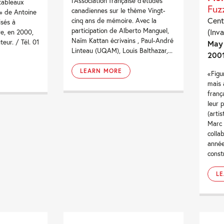
l'Association française d'études
 tableaux
Fuz
canadiennes sur le thème Vingt-
e» de Antoine
Cent
cinq ans de mémoire. Avec la
isés à
participation de Alberto Manguel,
(Inva
re, en 2000,
Naïm Kattan écrivains , Paul-André
teur. / Tél. 01
May 
Linteau (UQAM), Louis Balthazar,...
200
LEARN MORE
«Figu
mais 
franç
leur p
(artis
Marc 
colla
année
constr
L