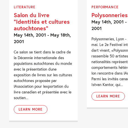
LITERATURE
PERFORMANCE
Salon du livre
Polysonneries
“Identités et cultures
May 14th, 2001 -
autochtones”
2001
May 14th, 2001 - May 18th,
Polysonneries, Lyon -
2001
mai. Le 2e Festival in
dart vivant, «Polysonn
Ce salon se tient dans le cadre de
rassemble 50 artiste
la Décennie internationale des
nationalités représen
populations autochtones du monde
comportements hétér
avec la présentation dune
lon rencontre dans lAr
exposition de livres sur les cultures
Parmi les invités cana
autochtones proposée par
Istvan Kantor, qui...
lAssociation pour lexportation du
livre canadien et présentée avec le
LEARN MORE
soutien...
LEARN MORE