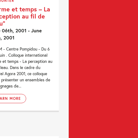
OUNTER
rme et temps – La
ception au fil de
au”
 06th, 2001 - June
, 2001
 - Centre Pompidou - Du 6
juin . Colloque international
e et temps - La perception au
 leau. Dans le cadre du
val Agora 2001, ce colloque
à présenter un ensembles de
gnages de...
EARN MORE