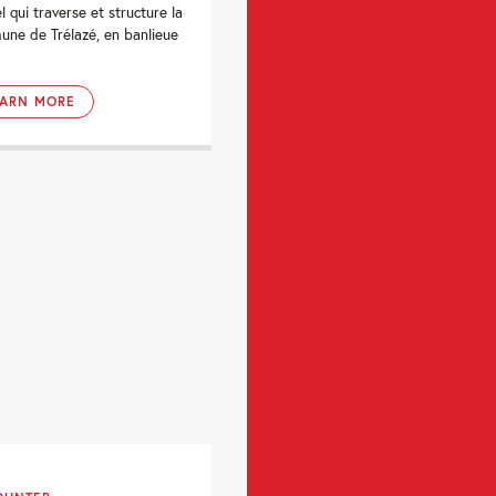
l qui traverse et structure la
ne de Trélazé, en banlieue
EARN MORE