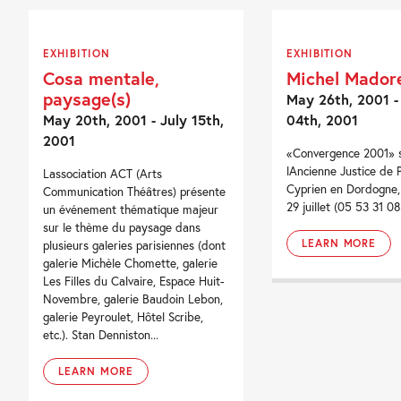
EXHIBITION
EXHIBITION
Cosa mentale,
Michel Mador
paysage(s)
May 26th, 2001 -
May 20th, 2001 - July 15th,
04th, 2001
2001
«Convergence 2001» su
lAncienne Justice de 
Lassociation ACT (Arts
Cyprien en Dordogne, 
Communication Théâtres) présente
29 juillet (05 53 31 08
un événement thématique majeur
sur le thème du paysage dans
LEARN MORE
plusieurs galeries parisiennes (dont
galerie Michèle Chomette, galerie
Les Filles du Calvaire, Espace Huit-
Novembre, galerie Baudoin Lebon,
galerie Peyroulet, Hôtel Scribe,
etc.). Stan Denniston...
LEARN MORE