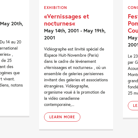
EXHIBITION
CON
«Vernissages et
Fes
nocturnes«
Pom
 May 20th,
Cou
May 14th, 2001 - May 19th,
2001
May 
 Du 14 au 20
200
ternational
Vidéographe est linvité spécial de
eries» ,
lEspace Huit-Novembre (Paris)
Le 23
s de 25
dans le cadre de lévénement
par G
tant des
«Vernissages et nocturnes» , où un
Acous
ogènes que
ensemble de galeries parisiennes
Montr
t vivant.
invitent des galeries et associations
grand
diens, notons
étrangères. Vidéographe,
fondé
organisme voué à la promotion de
25 ma
la vidéo canadienne
contemporaine,...
L
LEARN MORE