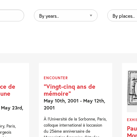
By
By
years..
places..
ENCOUNTER
nce de
“Vingt-cinq ans de
une
mémoire”
May 10th, 2001 - May 12th,
 May 23rd,
2001
À l'Université de la Sorbonne, Paris,
EXHI
colloque international à loccasion
ry, Paris,
Pau
du 25ème anniversaire de
urgeois
Mor