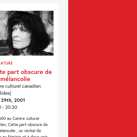
RATURE
te part obscure de
mélancolie
re culturel canadien
lides)
 29th, 2001
0 - 20:30
h00 au Centre culturel
ien, Cette part obscure de
lancolie , un récital de
e au féminin et à deux voix