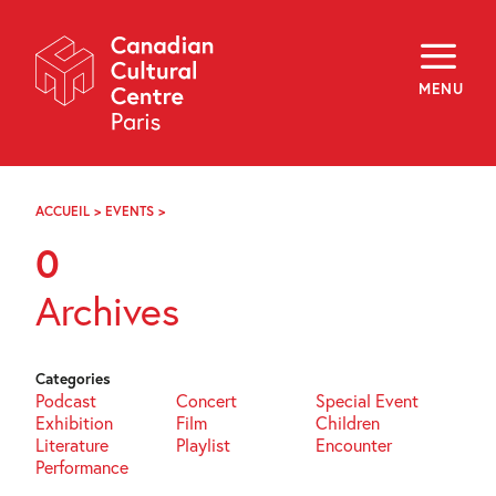
Skip
Navigation
About
Programming
MENU
Off-Site
Explore
Education
Newsletter
Archives
ACCUEIL
>
EVENTS
>
PAGE
Visit
18
0
f
i
y
Archives
FR
EN
Categories
Podcast
Concert
Special Event
Exhibition
Film
Children
Literature
Playlist
Encounter
Performance