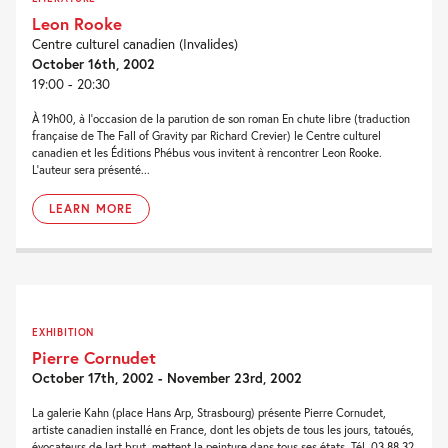
Leon Rooke
Centre culturel canadien (Invalides)
October 16th, 2002
19:00 - 20:30
À 19h00, à l'occasion de la parution de son roman En chute libre (traduction
française de The Fall of Gravity par Richard Crevier) le Centre culturel
canadien et les Éditions Phébus vous invitent à rencontrer Leon Rooke.
L'auteur sera présenté...
LEARN MORE
EXHIBITION
Pierre Cornudet
October 17th, 2002 - November 23rd, 2002
La galerie Kahn (place Hans Arp, Strasbourg) présente Pierre Cornudet,
artiste canadien installé en France, dont les objets de tous les jours, tatoués,
évocateurs de lart brut, mettent la peinture dans tous ses états. Tél. 03 88 32