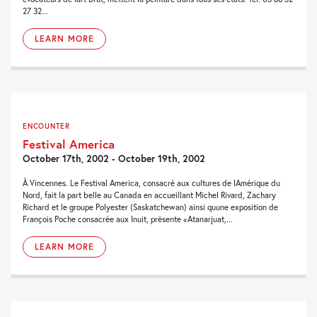
27 32...
LEARN MORE
ENCOUNTER
Festival America
October 17th, 2002 - October 19th, 2002
À Vincennes. Le Festival America, consacré aux cultures de lAmérique du
Nord, fait la part belle au Canada en accueillant Michel Rivard, Zachary
Richard et le groupe Polyester (Saskatchewan) ainsi quune exposition de
François Poche consacrée aux Inuit, présente «Atanarjuat,...
LEARN MORE