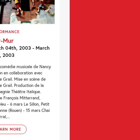
FORMANCE
r-Mur
h 04th, 2003 - March
, 2003
-comédie musicale de Nancy
n en collaboration avec
ie Grail. Mise en scène de
ie Grail. Production de la
gnie Théâtre Italique.
e François Mitterrand,
leu - 6 mars Le Sillon, Petit
nne (Rouen) - 15 mars Chai
ral,...
EARN MORE