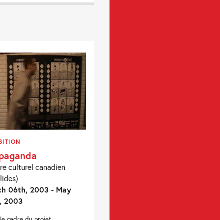
BITION
paganda
re culturel canadien
lides)
h 06th, 2003 - May
, 2003
le cadre du projet