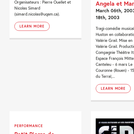
Organisateurs : Pierre Ouellet et
Angela et Mar
Nicolas Simard
March 06th, 2003
(simard.nicolas@uqam.ca).
18th, 2003
LEARN MORE
Tragi-comédie musica
Huston en collaborati
Valérie Grail. Mise en
Valérie Grail. Product
Compagnie Théâtre Ita
Espace François Mitte
Canteleu - 6 mars Le S
Couronne (Rouen) - 1
du Terral,...
LEARN MORE
PERFORMANCE
Petit Pierre de