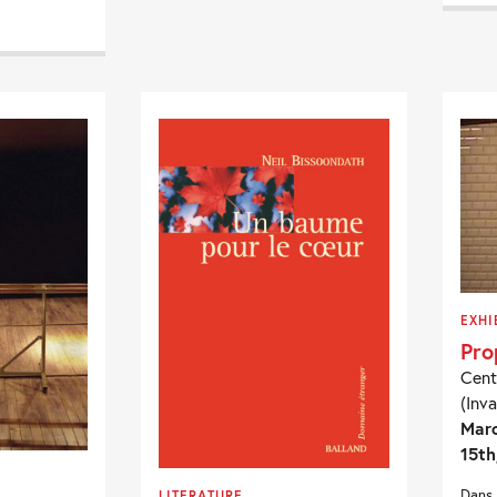
EXHI
Pro
Cent
(Inva
Marc
15th
Dans 
LITERATURE