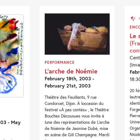
ENC
Le 
(Fr
con
Cent
PERFORMANCE
(Inva
L’arche de Noémie
Febr
February 18th, 2003 -
18:3
February 21st, 2003
20 fé
laut
Théâtre des Feuillants, 9 rue
ident
Condorcet, Dijon. À loccasion du
Forge
festival «À pas contés» , le Théâtre
Pierr
Bouches Décousues vous invite à
003 - May
Unive
lune des représentations de L'arche
Organ
de Noémie de Jasmine Dubé, mise
Nicol
en scène de Gill Champagne. Mardi