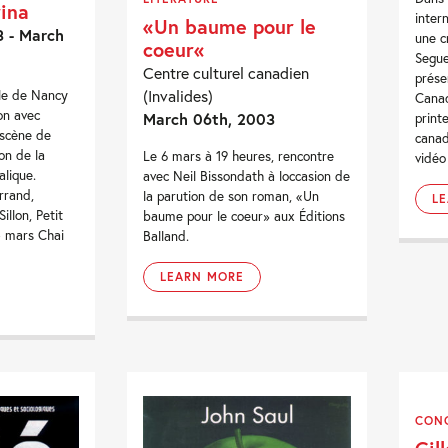
ina
inte
«Un baume pour le
 - March
une c
coeur«
Segue
Centre culturel canadien
prése
(Invalides)
le de Nancy
Canad
on avec
March 06th, 2003
print
 scène de
canad
ion de la
Le 6 mars à 19 heures, rencontre
vidé
lique.
avec Neil Bissondath à loccasion de
rrand,
la parution de son roman, «Un
L
illon, Petit
baume pour le coeur» aux Éditions
5 mars Chai
Balland.
LEARN MORE
CON
Gil