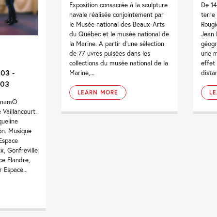
Exposition consacrée à la sculpture
De 14
navale réalisée conjointement par
terre
le Musée national des Beaux-Arts
Rougi
du Québec et le musée national de
Jean 
la Marine. A partir d'une sélection
géogr
de 77 uvres puisées dans les
une m
collections du musée national de la
effet
03 -
Marine,...
distan
003
LEARN MORE
L
DynamO
 Vaillancourt.
queline
on. Musique
 Espace
x, Gonfreville
ace Flandre,
 Espace...