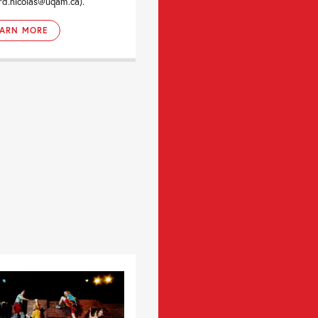
rd.nicolas@uqam.ca).
EARN MORE