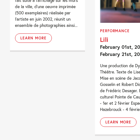
fait suite à l'affichage sur les murs
de la ville, d'une oeuvre imprimée
(500 exemplaires) réalisée par
l'artiste en juin 2002, réunit un
ensemble de photographies ainsi...
PERFORMANCE
Lili
LEARN MORE
February 01st, 20
February 21st, 2
Une production de 
Théâtre. Texte de Lise
Mise en scène de Jac
Gosselin et Robert Di
de Frédéric Desager.
culturel Pointe de Cau
- 1er et 2 février Esp
Hazebrouck - 4 février
LEARN MORE