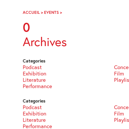
Skip
Navigation
ACCUEIL
>
EVENTS
>
PAGE
20
0
Archives
Categories
Podcast
Conce
Exhibition
Film
Literature
Playli
Performance
Categories
Podcast
Conce
Exhibition
Film
Literature
Playli
Performance