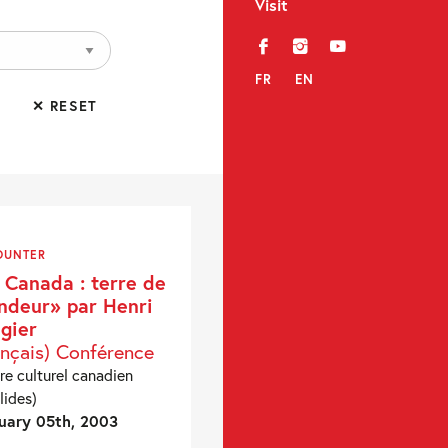
Visit
f
i
y
FR
EN
✕ RESET
OUNTER
 Canada : terre de
ndeur» par Henri
gier
ançais) Conférence
re culturel canadien
lides)
uary 05th, 2003