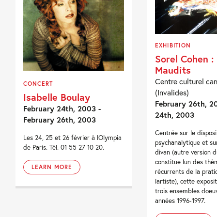
EXHIBITION
Sorel Cohen :
Maudits
Centre culturel ca
CONCERT
(Invalides)
Isabelle Boulay
February 26th, 2
February 24th, 2003 -
24th, 2003
February 26th, 2003
Centrée sur le disposi
Les 24, 25 et 26 février à lOlympia
psychanalytique et su
de Paris. Tél. 01 55 27 10 20.
divan (autre version du 
constitue lun des th
LEARN MORE
récurrents de la prat
lartiste), cette exposi
trois ensembles doeu
années 1996-1997.