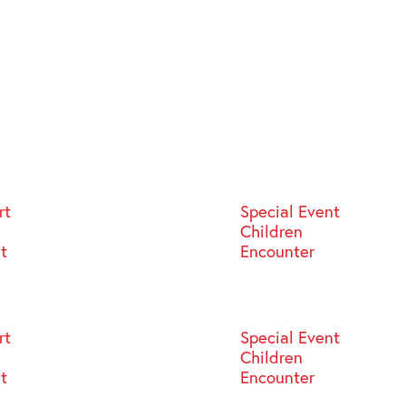
rt
Special Event
Children
st
Encounter
rt
Special Event
Children
st
Encounter