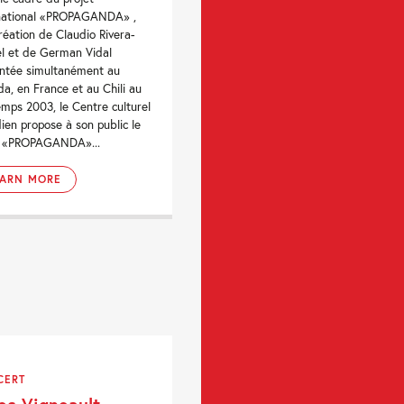
rnational «PROPAGANDA» ,
réation de Claudio Rivera-
l et de German Vidal
ntée simultanément au
a, en France et au Chili au
emps 2003, le Centre culturel
ien propose à son public le
o «PROPAGANDA»...
EARN MORE
CERT
les Vigneault