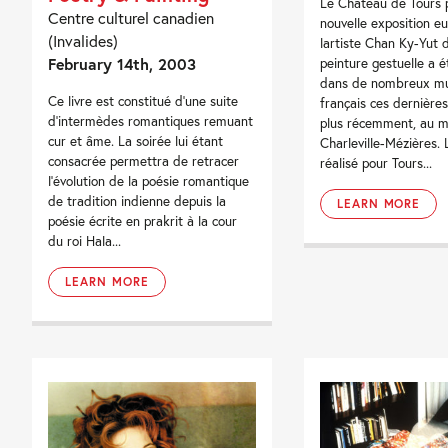
Le Château de Tours 
Centre culturel canadien
nouvelle exposition e
(Invalides)
lartiste Chan Ky-Yut 
February 14th, 2003
peinture gestuelle a 
dans de nombreux m
Ce livre est constitué d'une suite
français ces dernière
d'intermèdes romantiques remuant
plus récemment, au 
cur et âme. La soirée lui étant
Charleville-Mézières. L
consacrée permettra de retracer
réalisé pour Tours...
l'évolution de la poésie romantique
de tradition indienne depuis la
LEARN MORE
poésie écrite en prakrit à la cour
du roi Hala...
LEARN MORE