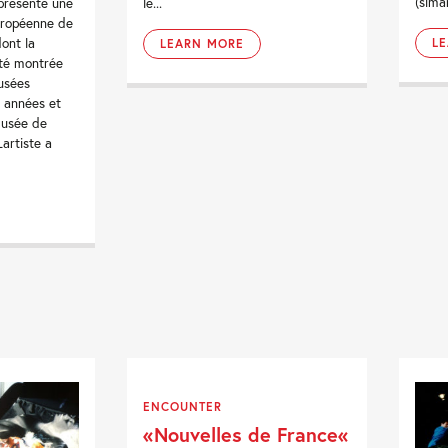
(sima
présente une
le...
uropéenne de
dont la
L
LEARN MORE
été montrée
usées
s années et
musée de
artiste a
ENCOUNTER
«Nouvelles de France«