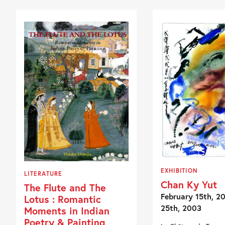
EXHIBITION
LITERATURE
Chan Ky Yut
The Flute and The
February 15th, 2
Lotus : Romantic
25th, 2003
Moments in Indian
Poetry & Painting