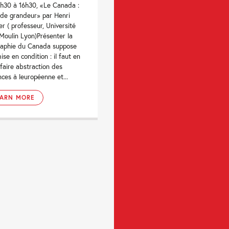
h30 à 16h30, «Le Canada :
 de grandeur» par Henri
er ( professeur, Université
Moulin Lyon)Présenter la
aphie du Canada suppose
ise en condition : il faut en
 faire abstraction des
ces à leuropéenne et...
EARN MORE