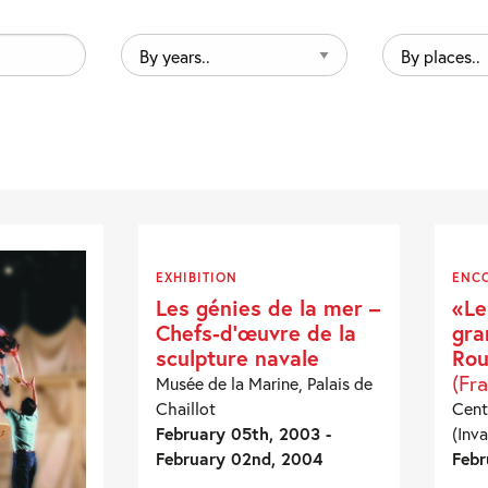
By
By
years..
places..
EXHIBITION
ENC
Les génies de la mer –
«Le
Chefs-d’œuvre de la
gra
sculpture navale
Rou
(Fr
Musée de la Marine, Palais de
Chaillot
Cent
February 05th, 2003 -
(Inva
February 02nd, 2004
Febr