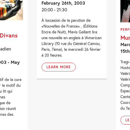
February 26th, 2003
20:00 - 21:30
À loccasion de la parution de
«Nouvelles de France» , (Éditions
PER
Encre de Nuit), Mavis Gallant lira
 Divans
Mu
une nouvelle en anglais à lAmerican
Library (10 rue du Général Camou,
Marc
nadien
Paris, 7ème), le mercredi 26 février
15th
à 20 heures.
003 - May
Tragi
LEARN MORE
Husto
Valér
Valér
tif de la cure
Compa
r le motif du
Espac
lit qui
Cante
èmes
Couro
ique de
du Ter
tion réunit
vres des
L