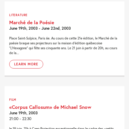
LITERATURE
Marché de la Poésie
June 19th, 2003 - June 22nd, 2003
Place Saint-Sulpice, Paris 6e. Au cours de cette 21e édition, le Marché de la
poésie braque ses projecteurs sur la maison d’édition québecoise
“L’Hexagone” qui fête ses cinquante ans. Le 21 juin à partir de 20h, au cours
de la...
LEARN MORE
FILM
«Corpus Callosum» de Michael Snow
June 19th, 2003
21:00 - 22:30
le 19 juin, 21h à Caen Projection exceptionnelle dans le cadre des «petits