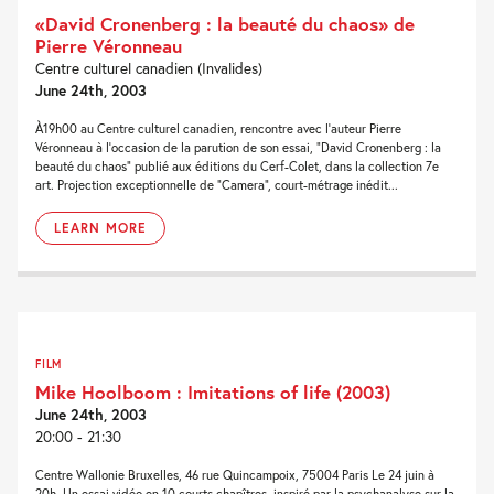
«David Cronenberg : la beauté du chaos» de
Pierre Véronneau
Centre culturel canadien (Invalides)
June 24th, 2003
À19h00 au Centre culturel canadien, rencontre avec l’auteur Pierre
Véronneau à l’occasion de la parution de son essai, “David Cronenberg : la
beauté du chaos” publié aux éditions du Cerf-Colet, dans la collection 7e
art. Projection exceptionnelle de “Camera”, court-métrage inédit...
LEARN MORE
FILM
Mike Hoolboom : Imitations of life (2003)
June 24th, 2003
20:00 - 21:30
Centre Wallonie Bruxelles, 46 rue Quincampoix, 75004 Paris Le 24 juin à
20h. Un essai vidéo en 10 courts chapîtres, inspiré par la psychanalyse sur la