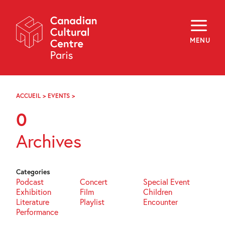
Skip
Navigation
About
Programming
MENU
Off-Site
Explore
Education
Newsletter
Archives
ACCUEIL
>
EVENTS
>
PAGE
Visit
22
0
f
i
y
Archives
FR
EN
Categories
Podcast
Concert
Special Event
Exhibition
Film
Children
Literature
Playlist
Encounter
Performance