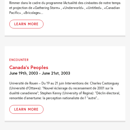
Rimmer dans le cadre du programme lActualité des cinéastes de notre temps
et projection de «Gathering Storm» , «Underworld» , «Untitled» , «Canadian
Pacific» , «Bricolage»...
LEARN MORE
ENCOUNTER
Canada’s Peoples
June 19th, 2003 - June 21st, 2003
Université de Rouen – Du 19 au 21 juin Interventions de: Charles Castonguay
(Université d’Ottawa): “Nouvel éclairage du recensement de 2001 sur la
dualité canadienne”; Stephen Kenny (University of Regina): “Déclin électoral,
remontée d’amertume: la perception nationaliste de l’ “autre”...
LEARN MORE