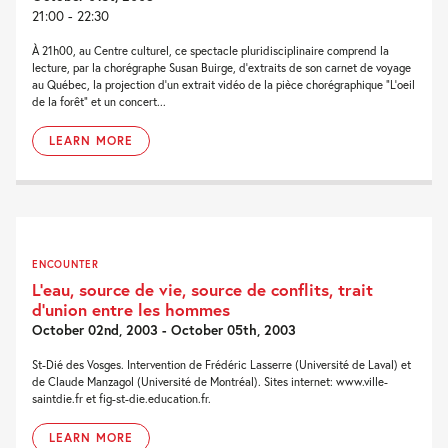
21:00 - 22:30
À 21h00, au Centre culturel, ce spectacle pluridisciplinaire comprend la
lecture, par la chorégraphe Susan Buirge, d’extraits de son carnet de voyage
au Québec, la projection d’un extrait vidéo de la pièce chorégraphique “L’oeil
de la forêt” et un concert...
LEARN MORE
ENCOUNTER
L’eau, source de vie, source de conflits, trait
d’union entre les hommes
October 02nd, 2003 - October 05th, 2003
St-Dié des Vosges. Intervention de Frédéric Lasserre (Université de Laval) et
de Claude Manzagol (Université de Montréal). Sites internet: www.ville-
saintdie.fr et fig-st-die.education.fr.
LEARN MORE