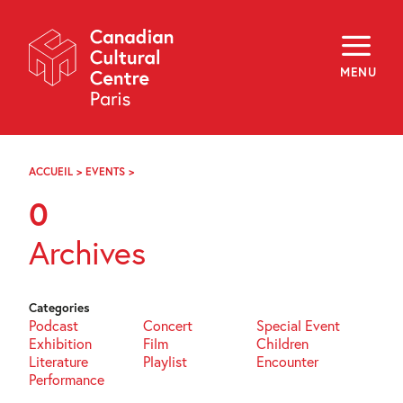
Skip
Navigation
About
Programming
MENU
Off-Site
Explore
Education
Newsletter
Archives
ACCUEIL
>
EVENTS
>
PAGE
Visit
23
0
f
i
y
Archives
FR
EN
Categories
Podcast
Concert
Special Event
Exhibition
Film
Children
Literature
Playlist
Encounter
Performance