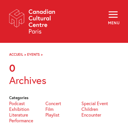
Skip
Navigation
About
Programming
MENU
Off-Site
Explore
Education
Newsletter
Archives
ACCUEIL
>
EVENTS
>
PAGE
Visit
26
0
f
i
y
Archives
FR
EN
Categories
Podcast
Concert
Special Event
Exhibition
Film
Children
Literature
Playlist
Encounter
Performance