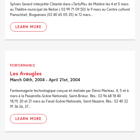
Sylvain Savard interprète Cléante dans «Tartuffe» de Molière les 4 et 5 mars
au Théâtre municipal de Redon ( 02 99 71 09 50) le 9 mars au Centre culturel
Pianocktail, Biuguenais (02 40 65 05 25) le 12 mars...
LEARN MORE
PERFORMANCE
Les Aveugles
March 04th, 2004 - April 21st, 2004
Fantasmagorie technologique conçue et réalisée par Denis Marleau. 4, 5 et 6
mars à la Passerelle-Scène Nationale, Saint-Brieuc. Rés.: 02 96 68 18 40
18,19, 20 et 21 mars au Fanal-Scène-Nationale, Saint-Nazaire. Rés.: 02 40 22
91 36 26, 27...
LEARN MORE