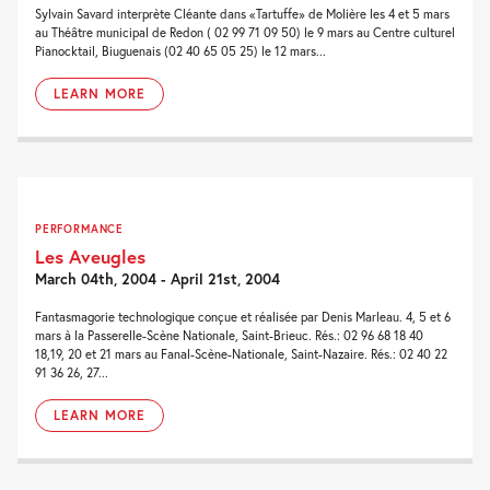
Sylvain Savard interprète Cléante dans «Tartuffe» de Molière les 4 et 5 mars
au Théâtre municipal de Redon ( 02 99 71 09 50) le 9 mars au Centre culturel
Pianocktail, Biuguenais (02 40 65 05 25) le 12 mars...
LEARN MORE
PERFORMANCE
Les Aveugles
March 04th, 2004 - April 21st, 2004
Fantasmagorie technologique conçue et réalisée par Denis Marleau. 4, 5 et 6
mars à la Passerelle-Scène Nationale, Saint-Brieuc. Rés.: 02 96 68 18 40
18,19, 20 et 21 mars au Fanal-Scène-Nationale, Saint-Nazaire. Rés.: 02 40 22
91 36 26, 27...
LEARN MORE