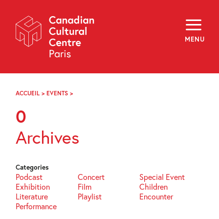
Skip
Navigation
About
Programming
MENU
Off-Site
Explore
Education
Newsletter
Archives
ACCUEIL
>
EVENTS
>
PAGE
Visit
26
0
f
i
y
Archives
FR
EN
Categories
Podcast
Concert
Special Event
Exhibition
Film
Children
Literature
Playlist
Encounter
Performance