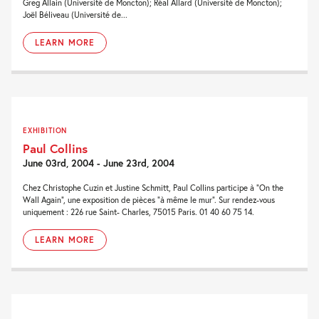
Greg Allain (Université de Moncton); Réal Allard (Université de Moncton);
Joël Béliveau (Université de...
LEARN MORE
EXHIBITION
Paul Collins
June 03rd, 2004 - June 23rd, 2004
Chez Christophe Cuzin et Justine Schmitt, Paul Collins participe à “On the
Wall Again”, une exposition de pièces “à même le mur”. Sur rendez-vous
uniquement : 226 rue Saint- Charles, 75015 Paris. 01 40 60 75 14.
LEARN MORE