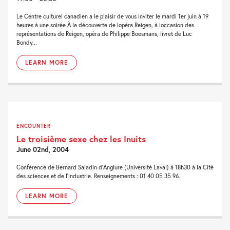
Le Centre culturel canadien a le plaisir de vous inviter le mardi 1er juin à 19
heures à une soirée À la découverte de lopéra Reigen, à loccasion des
représentations de Reigen, opéra de Philippe Boesmans, livret de Luc
Bondy...
LEARN MORE
ENCOUNTER
Le troisième sexe chez les Inuits
June 02nd, 2004
Conférence de Bernard Saladin d’Anglure (Université Laval) à 18h30 à la Cité
des sciences et de l’industrie. Renseignements : 01 40 05 35 96.
LEARN MORE