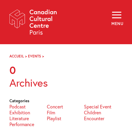
Skip
Navigation
About
Programming
MENU
Off-Site
Explore
Education
Newsletter
Archives
ACCUEIL
>
EVENTS
>
PAGE
Visit
28
0
f
i
y
Archives
FR
EN
Categories
Podcast
Concert
Special Event
Exhibition
Film
Children
Literature
Playlist
Encounter
Performance