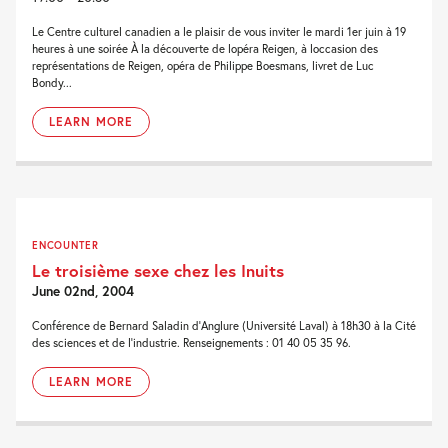
Le Centre culturel canadien a le plaisir de vous inviter le mardi 1er juin à 19
heures à une soirée À la découverte de lopéra Reigen, à loccasion des
représentations de Reigen, opéra de Philippe Boesmans, livret de Luc
Bondy...
LEARN MORE
ENCOUNTER
Le troisième sexe chez les Inuits
June 02nd, 2004
Conférence de Bernard Saladin d’Anglure (Université Laval) à 18h30 à la Cité
des sciences et de l’industrie. Renseignements : 01 40 05 35 96.
LEARN MORE