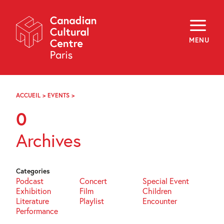
Skip
Navigation
About
Programming
MENU
Off-Site
Explore
Education
Newsletter
Archives
ACCUEIL
>
EVENTS
>
PAGE
Visit
28
0
f
i
y
Archives
FR
EN
Categories
Podcast
Concert
Special Event
Exhibition
Film
Children
Literature
Playlist
Encounter
Performance