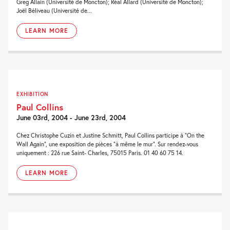
Greg Allain (Université de Moncton); Réal Allard (Université de Moncton);
Joël Béliveau (Université de...
LEARN MORE
EXHIBITION
Paul Collins
June 03rd, 2004 - June 23rd, 2004
Chez Christophe Cuzin et Justine Schmitt, Paul Collins participe à “On the
Wall Again”, une exposition de pièces “à même le mur”. Sur rendez-vous
uniquement : 226 rue Saint- Charles, 75015 Paris. 01 40 60 75 14.
LEARN MORE