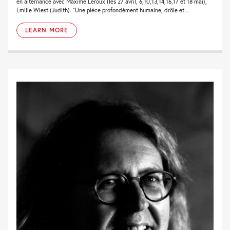
en alternance avec Maxime Leroux (les 27 avril, 6,10,13,14,16,17 et 18 mai),
Emilie Wiest (Judith). “Une pièce profondément humaine, drôle et...
LEARN MORE