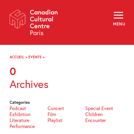
Skip
Navigation
About
Programming
MENU
Off-Site
Explore
Education
Newsletter
Archives
ACCUEIL
>
EVENTS
>
PAGE
Visit
42
0
f
i
y
Archives
FR
EN
Categories
Podcast
Concert
Special Event
Exhibition
Film
Children
Literature
Playlist
Encounter
Performance