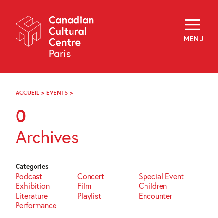
Skip
Navigation
About
Programming
MENU
Off-Site
Explore
Education
Newsletter
Archives
ACCUEIL
>
EVENTS
>
PAGE
Visit
42
0
f
i
y
Archives
FR
EN
Categories
Podcast
Concert
Special Event
Exhibition
Film
Children
Literature
Playlist
Encounter
Performance