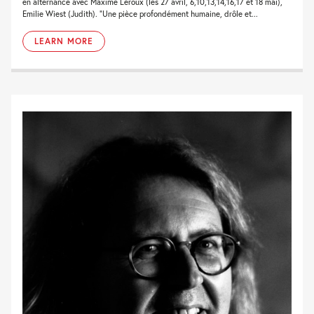
en alternance avec Maxime Leroux (les 27 avril, 6,10,13,14,16,17 et 18 mai),
Emilie Wiest (Judith). “Une pièce profondément humaine, drôle et...
LEARN MORE