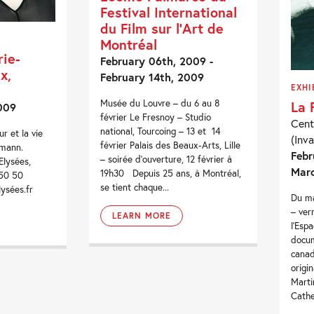
Festival International
du Film sur l’Art de
Montréal
rie-
February 06th, 2009 -
x,
February 14th, 2009
EXHI
Musée du Louvre – du 6 au 8
La
009
février Le Fresnoy – Studio
Cent
national, Tourcoing – 13 et 14
 et la vie
(Inva
février Palais des Beaux-Arts, Lille
mann.
Febr
– soirée d’ouverture, 12 février à
lysées,
Marc
19h30 Depuis 25 ans, à Montréal,
2 50 50
se tient chaque...
ysées.fr
Du ma
– ver
LEARN MORE
l’Esp
docum
canad
origi
Marti
Cathe