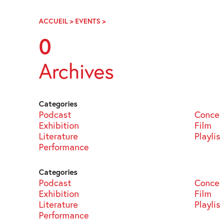
Skip
Navigation
ACCUEIL
>
EVENTS
>
PAGE
61
0
Archives
Categories
Podcast
Conce
Exhibition
Film
Literature
Playli
Performance
Categories
Podcast
Conce
Exhibition
Film
Literature
Playli
Performance