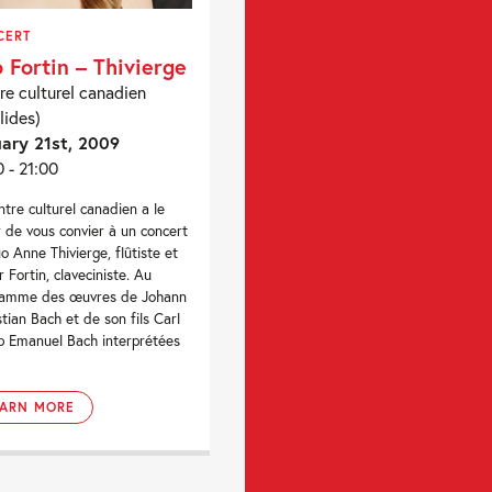
CERT
 Fortin – Thivierge
re culturel canadien
lides)
ary 21st, 2009
0 - 21:00
ntre culturel canadien a le
ir de vous convier à un concert
o Anne Thivierge, flûtiste et
r Fortin, claveciniste. Au
ramme des œuvres de Johann
tian Bach et de son fils Carl
pp Emanuel Bach interprétées
EARN MORE