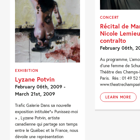
CONCERT
Récital de Ma
Nicole Lemieu
contralto
February 06th, 2
Au programme, L’amour
d’une femme de Schu
EXHIBITION
Théâtre des Champs-E
Lyzane Potvin
Paris. Rés : 01 49 5
www.theatrechampsel
February 06th, 2009 -
March 21st, 2009
LEARN MORE
Trafic Galerie Dans sa nouvelle
exposition intitulée*» Punissez-moi
» , Lyzane Potvin, artiste
canadienne qui partage son temps
entre le Québec et la France, nous
dévoile une représentation