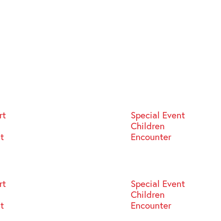
rt
Special Event
Children
st
Encounter
rt
Special Event
Children
st
Encounter