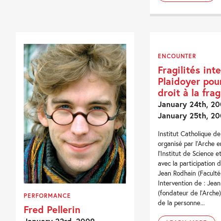
ENCOUNTER
Fragilités int
Plaidoyer pou
droit à la frag
January 24th, 20
January 25th, 2
Institut Catholique d
organisé par l'Arche e
l'Institut de Science e
avec la participation 
Jean Rodhain (Faculté
Intervention de : Jean
(fondateur de l'Arche) 
PERFORMANCE
de la personne...
Fred Pellerin
January 23rd, 2009 -