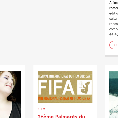
À l’o
roman
éditi
cultu
renco
compa
44 4
L
FILM
26ème Palmarès du