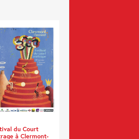
tival du Court
rage à Clermont-