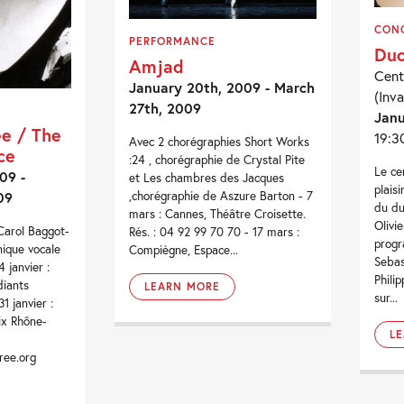
CON
PERFORMANCE
Duo
Amjad
Cent
January 20th, 2009 - March
(Inva
27th, 2009
Janu
ée / The
19:3
Avec 2 chorégraphies Short Works
ce
:24 , chorégraphie de Crystal Pite
Le ce
09 -
et Les chambres des Jacques
plais
09
,chorégraphie de Aszure Barton - 7
du du
mars : Cannes, Théâtre Croisette.
Olivie
Carol Baggot-
Rés. : 04 92 99 70 70 - 17 mars :
prog
nique vocale
Compiègne, Espace...
Sebas
 janvier :
Phili
diants
LEARN MORE
sur...
1 janvier :
ix Rhône-
L
ree.org