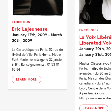
EXHIBITION
Eric Lajeunesse
ENCOUNTER
January 17th, 2009 - March
La Voix Libér
20th, 2009
Liberated Voi
January 20th, 20
La Cartothèque de Paris, 52 rue de
January 31st, 20
l'Hôtel de Ville, Paris 4ème. Metro
Pont-Marie. vernissage le 22 janvier
Master-Classes avec 
à 19h. Renseignements : 01 53 01
Forte, maître de tech
83 84
avancée. - du 20 au 24
Paris, Maison des Étu
LEARN MORE
canadiens - du 27 au 3
Lyon, Centre de la Vo
Alpes Inscriptions:
http://www.lavoixlibe
LEARN MORE