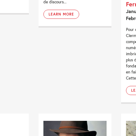
de discours...
Fer
Janu
LEARN MORE
Febr
Pour 
Clerm
compé
numér
imbri
plus 
fonda
en fai
Cette
L