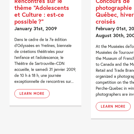
Rencontres sur le
Concours de
thème “Adolescents
photographie 
et Culture : est-ce
Québec, hiver
possible ?”
croisés
January 31st, 2009
February 01st, 20
August 30th, 20
Dans le cadre de la 7e édition
d’Odyssées en Yvelines, biennale
At the Muséales deTo
de créations théâtrales pour
Muséales de Tourouvr
l’enfance et l’adolescence, le
the Museum of French
Théâtre de Sartrouville–CDN
to Canada and the M
accueille, le samedi 31 janvier 2009,
Retail and Trade Bran
de 10 h à 18 h, une journée
organized a photogra
exceptionnelle de rencontres sur...
competition on the t
Perche-Quebec in win
LEARN MORE
photographers are invi
LEARN MORE