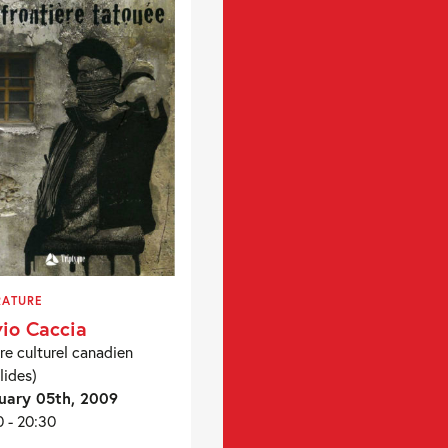
RATURE
vio Caccia
re culturel canadien
lides)
uary 05th, 2009
0 - 20:30