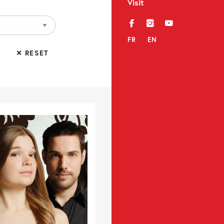
Visit
f
i
y
FR
EN
✕ RESET