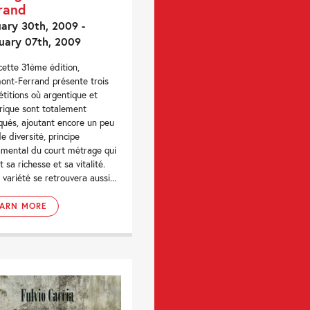
rand
ary 30th, 2009 -
uary 07th, 2009
cette 31ème édition,
ont-Ferrand présente trois
titions où argentique et
ique sont totalement
qués, ajoutant encore un peu
de diversité, principe
mental du court métrage qui
t sa richesse et sa vitalité.
 variété se retrouvera aussi...
EARN MORE