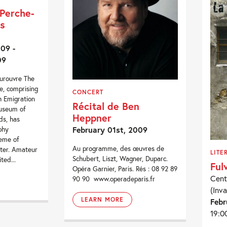
Perche-
s
09 -
09
urouvre The
e, comprising
CONCERT
 Emigration
Récital de Ben
useum of
Heppner
ds, has
February 01st, 2009
phy
heme of
Au programme, des œuvres de
ter. Amateur
LITE
Schubert, Liszt, Wagner, Duparc.
ted...
Ful
Opéra Garnier, Paris. Rés : 08 92 89
Cent
90 90 www.operadeparis.fr
(Inva
LEARN MORE
Febr
19:0