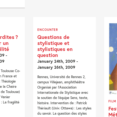
ENCOUNTER
erdites ?
Questions de
r un
stylistique et
ilité
stylistiques en
question
09 -
009
January 24th, 2009 -
January 26th, 2009
e Toulouse Co-
n France et
Rennes, Université de Rennes 2,
t Théologie
campus Villejean, amphithéâtre
de la Chaire
Organisé par l'Association
 de Toulouse)
Internationale de Stylistique avec
 Vanier
le soutien de l'équipe Sens, texte,
FILM
: La fragilité
histoire. Intervention de : Patrick
Fes
Thériault (Univ. Ottawa) : Les styles
Mét
du savoir. La question des styles