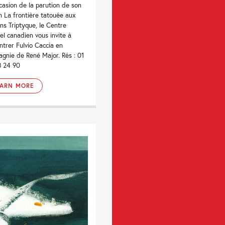
ccasion de la parution de son
 La frontière tatouée aux
ons Triptyque, le Centre
rel canadien vous invite à
ntrer Fulvio Caccia en
gnie de René Major. Rés : 01
3 24 90
EARN MORE