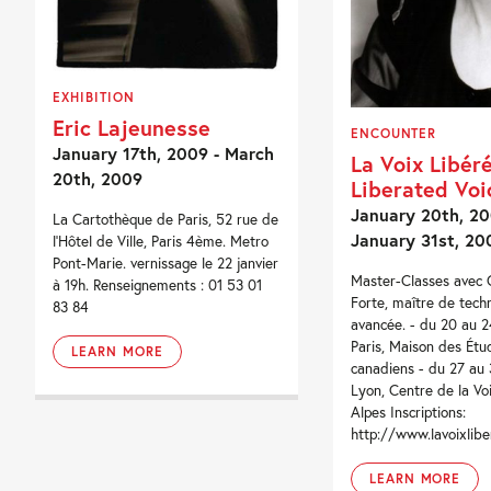
EXHIBITION
Eric Lajeunesse
ENCOUNTER
January 17th, 2009 - March
La Voix Libér
20th, 2009
Liberated Voi
January 20th, 20
La Cartothèque de Paris, 52 rue de
January 31st, 20
l'Hôtel de Ville, Paris 4ème. Metro
Pont-Marie. vernissage le 22 janvier
Master-Classes avec 
à 19h. Renseignements : 01 53 01
Forte, maître de tech
83 84
avancée. - du 20 au 24
Paris, Maison des Étu
LEARN MORE
canadiens - du 27 au 3
Lyon, Centre de la Vo
Alpes Inscriptions:
http://www.lavoixlibe
LEARN MORE