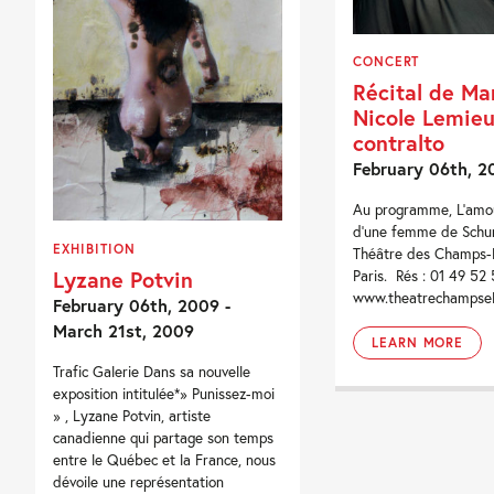
CONCERT
Récital de Ma
Nicole Lemieu
contralto
February 06th, 2
Au programme, L’amour
d’une femme de Schu
EXHIBITION
Théâtre des Champs-E
Lyzane Potvin
Paris. Rés : 01 49 5
www.theatrechampsel
February 06th, 2009 -
March 21st, 2009
LEARN MORE
Trafic Galerie Dans sa nouvelle
exposition intitulée*» Punissez-moi
» , Lyzane Potvin, artiste
canadienne qui partage son temps
entre le Québec et la France, nous
dévoile une représentation