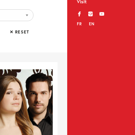
Visit
f
i
y
FR
EN
✕ RESET