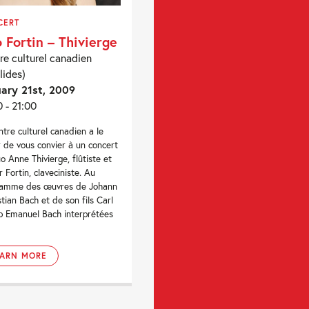
CERT
 Fortin – Thivierge
re culturel canadien
lides)
ary 21st, 2009
0 - 21:00
ntre culturel canadien a le
ir de vous convier à un concert
o Anne Thivierge, flûtiste et
r Fortin, claveciniste. Au
ramme des œuvres de Johann
tian Bach et de son fils Carl
pp Emanuel Bach interprétées
EARN MORE