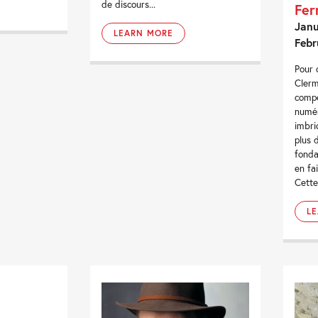
de discours...
Fer
Janu
LEARN MORE
Febr
Pour 
Clerm
compé
numér
imbri
plus 
fonda
en fai
Cette
L