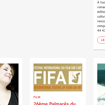
À l’o
roman
éditi
cultu
renco
compa
44 4
L
FILM
26ème Palmarès du