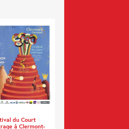
tival du Court
rage à Clermont-