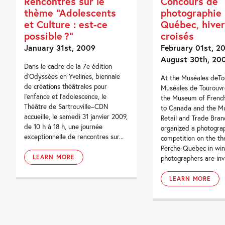
Rencontres sur le
Concours de
thème “Adolescents
photographie 
et Culture : est-ce
Québec, hiver
possible ?”
croisés
January 31st, 2009
February 01st, 20
August 30th, 20
Dans le cadre de la 7e édition
d’Odyssées en Yvelines, biennale
At the Muséales deTo
de créations théâtrales pour
Muséales de Tourouvr
l’enfance et l’adolescence, le
the Museum of French
Théâtre de Sartrouville–CDN
to Canada and the M
accueille, le samedi 31 janvier 2009,
Retail and Trade Bran
de 10 h à 18 h, une journée
organized a photogra
exceptionnelle de rencontres sur...
competition on the t
Perche-Quebec in win
LEARN MORE
photographers are invi
LEARN MORE