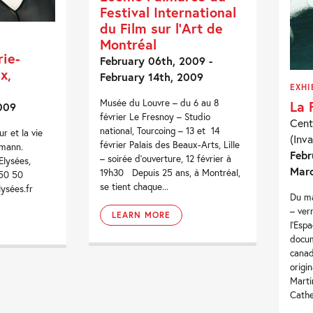
Festival International
du Film sur l’Art de
Montréal
rie-
February 06th, 2009 -
x,
February 14th, 2009
EXHI
Musée du Louvre – du 6 au 8
La
009
février Le Fresnoy – Studio
Cent
national, Tourcoing – 13 et 14
 et la vie
(Inva
février Palais des Beaux-Arts, Lille
mann.
Febr
– soirée d’ouverture, 12 février à
lysées,
Marc
19h30 Depuis 25 ans, à Montréal,
2 50 50
se tient chaque...
ysées.fr
Du ma
– ver
LEARN MORE
l’Esp
docum
canad
origi
Marti
Cathe