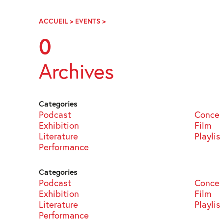
Skip
Navigation
ACCUEIL
>
EVENTS
>
PAGE
61
0
Archives
Categories
Podcast
Conce
Exhibition
Film
Literature
Playli
Performance
Categories
Podcast
Conce
Exhibition
Film
Literature
Playli
Performance