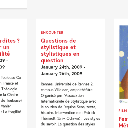
ENCOUNTER
erdites ?
Questions de
r un
stylistique et
ilité
stylistiques en
question
09 -
009
January 24th, 2009 -
January 26th, 2009
e Toulouse Co-
n France et
Rennes, Université de Rennes 2,
t Théologie
campus Villejean, amphithéâtre
de la Chaire
Organisé par l'Association
 de Toulouse)
Internationale de Stylistique avec
 Vanier
le soutien de l'équipe Sens, texte,
FILM
: La fragilité
histoire. Intervention de : Patrick
Fes
Thériault (Univ. Ottawa) : Les styles
Mét
du savoir. La question des styles