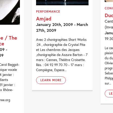
CON
PERFORMANCE
Duo
Amjad
Cent
January 20th, 2009 - March
(Inva
27th, 2009
Janu
ée / The
19:3
Avec 2 chorégraphies Short Works
ce
:24 , chorégraphie de Crystal Pite
Le ce
09 -
et Les chambres des Jacques
plais
09
,chorégraphie de Aszure Barton - 7
du du
mars : Cannes, Théâtre Croisette.
Olivie
Carol Baggot-
Rés. : 04 92 99 70 70 - 17 mars :
prog
nique vocale
Compiègne, Espace...
Sebas
 janvier :
Phili
diants
LEARN MORE
sur...
1 janvier :
ix Rhône-
L
ree.org