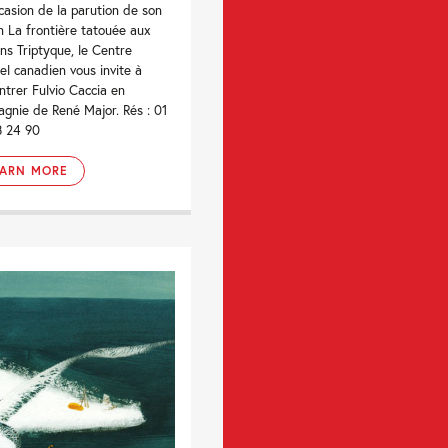
ccasion de la parution de son
 La frontière tatouée aux
ons Triptyque, le Centre
rel canadien vous invite à
ntrer Fulvio Caccia en
gnie de René Major. Rés : 01
3 24 90
EARN MORE