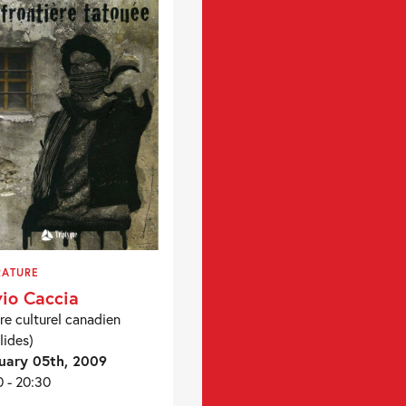
RATURE
vio Caccia
re culturel canadien
lides)
uary 05th, 2009
0 - 20:30