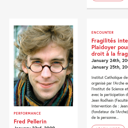
ENCOUNTER
Fragilités int
Plaidoyer pou
droit à la frag
January 24th, 20
January 25th, 2
Institut Catholique d
organisé par l'Arche e
l'Institut de Science e
avec la participation 
Jean Rodhain (Faculté
Intervention de : Jean
(fondateur de l'Arche) 
PERFORMANCE
de la personne...
Fred Pellerin
January 23rd, 2009 -