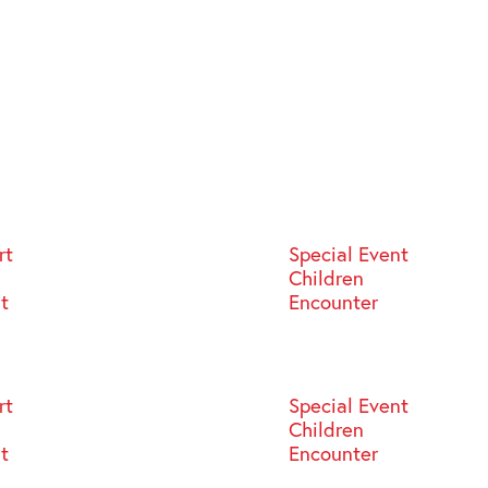
rt
Special Event
Children
st
Encounter
rt
Special Event
Children
st
Encounter