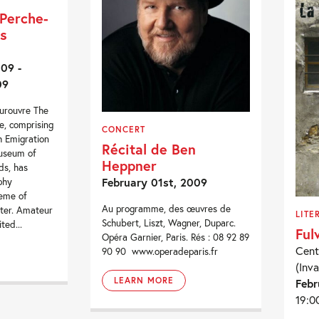
Perche-
s
09 -
09
urouvre The
e, comprising
CONCERT
 Emigration
Récital de Ben
useum of
Heppner
ds, has
February 01st, 2009
phy
heme of
Au programme, des œuvres de
ter. Amateur
LITE
Schubert, Liszt, Wagner, Duparc.
ted...
Ful
Opéra Garnier, Paris. Rés : 08 92 89
Cent
90 90 www.operadeparis.fr
(Inva
LEARN MORE
Febr
19:0