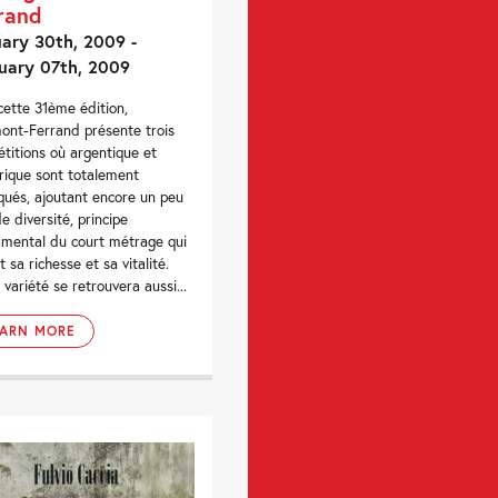
rand
ary 30th, 2009 -
uary 07th, 2009
cette 31ème édition,
ont-Ferrand présente trois
titions où argentique et
ique sont totalement
qués, ajoutant encore un peu
de diversité, principe
mental du court métrage qui
t sa richesse et sa vitalité.
 variété se retrouvera aussi...
EARN MORE