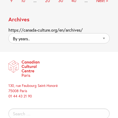
9
10
...
20
30
40
...
Next >
Archives
https://canada-culture.org/en/archives/
By
years..
130, rue Faubourg Saint-Honoré
75008 Paris
01 44 43 21 90
Search