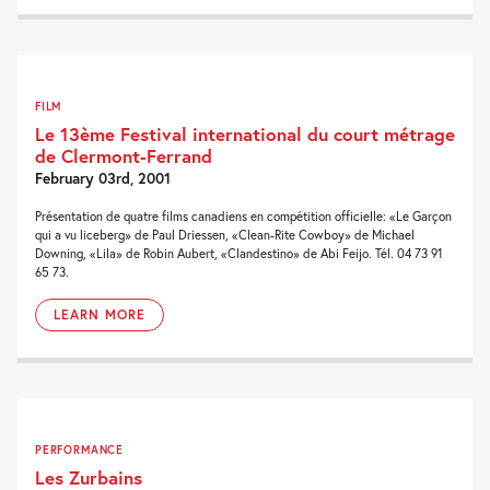
FILM
Le 13ème Festival international du court métrage
de Clermont-Ferrand
February 03rd, 2001
Présentation de quatre films canadiens en compétition officielle: «Le Garçon
qui a vu liceberg» de Paul Driessen, «Clean-Rite Cowboy» de Michael
Downing, «Lila» de Robin Aubert, «Clandestino» de Abi Feijo. Tél. 04 73 91
65 73.
LEARN MORE
PERFORMANCE
Les Zurbains