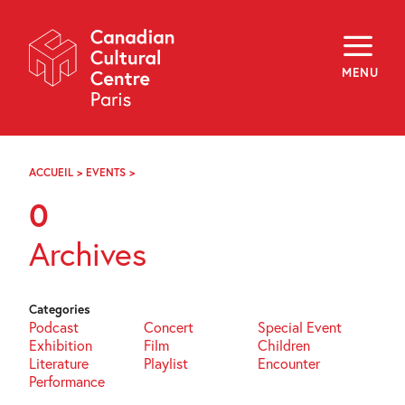
Skip
Navigation
About
Programming
MENU
Off-Site
Explore
Education
Newsletter
Archives
ACCUEIL
>
EVENTS
>
PAGE
Visit
8
0
f
i
y
Archives
FR
EN
Categories
Podcast
Concert
Special Event
Exhibition
Film
Children
Literature
Playlist
Encounter
Performance