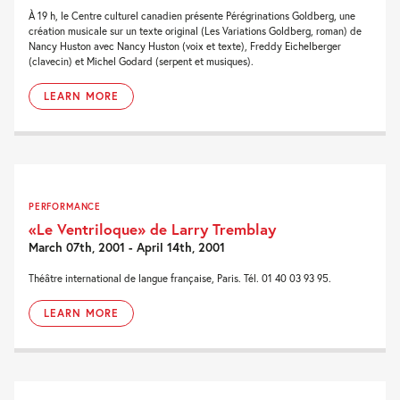
À 19 h, le Centre culturel canadien présente Pérégrinations Goldberg, une
création musicale sur un texte original (Les Variations Goldberg, roman) de
Nancy Huston avec Nancy Huston (voix et texte), Freddy Eichelberger
(clavecin) et Michel Godard (serpent et musiques).
LEARN MORE
PERFORMANCE
«Le Ventriloque» de Larry Tremblay
March 07th, 2001 - April 14th, 2001
Théâtre international de langue française, Paris. Tél. 01 40 03 93 95.
LEARN MORE