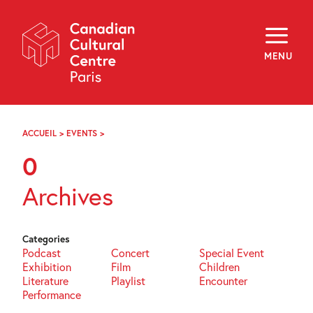
Skip
Navigation
About
Programming
MENU
Off-Site
Explore
Education
Newsletter
Archives
ACCUEIL
>
EVENTS
>
PAGE
Visit
20
0
f
i
y
Archives
FR
EN
Categories
Podcast
Concert
Special Event
Exhibition
Film
Children
Literature
Playlist
Encounter
Performance