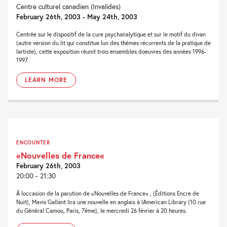
Centre culturel canadien (Invalides)
February 26th, 2003 - May 24th, 2003
Centrée sur le dispositif de la cure psychanalytique et sur le motif du divan
(autre version du lit qui constitue lun des thèmes récurrents de la pratique de
lartiste), cette exposition réunit trois ensembles doeuvres des années 1996-
1997.
LEARN MORE
ENCOUNTER
«Nouvelles de France«
February 26th, 2003
20:00 - 21:30
À loccasion de la parution de «Nouvelles de France» , (Éditions Encre de
Nuit), Mavis Gallant lira une nouvelle en anglais à lAmerican Library (10 rue
du Général Camou, Paris, 7ème), le mercredi 26 février à 20 heures.