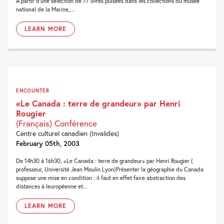
A partir d'une sélection de 77 uvres puisées dans les collections du musée
national de la Marine,...
LEARN MORE
ENCOUNTER
«Le Canada : terre de grandeur» par Henri
Rougier
(Français) Conférence
Centre culturel canadien (Invalides)
February 05th, 2003
De 14h30 à 16h30, «Le Canada : terre de grandeur» par Henri Rougier (
professeur, Université Jean Moulin Lyon)Présenter la géographie du Canada
suppose une mise en condition : il faut en effet faire abstraction des
distances à leuropéenne et...
LEARN MORE