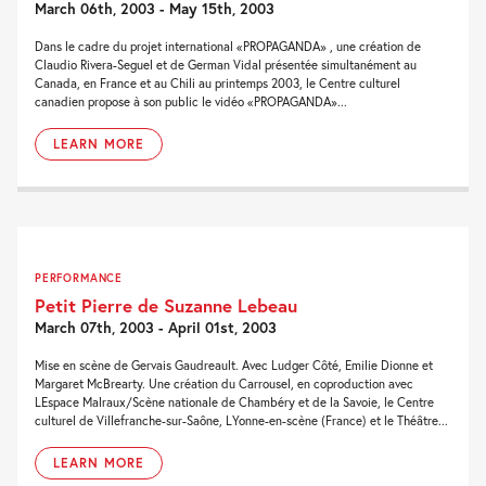
March 06th, 2003 - May 15th, 2003
Dans le cadre du projet international «PROPAGANDA» , une création de
Claudio Rivera-Seguel et de German Vidal présentée simultanément au
Canada, en France et au Chili au printemps 2003, le Centre culturel
canadien propose à son public le vidéo «PROPAGANDA»...
LEARN MORE
PERFORMANCE
Petit Pierre de Suzanne Lebeau
March 07th, 2003 - April 01st, 2003
Mise en scène de Gervais Gaudreault. Avec Ludger Côté, Emilie Dionne et
Margaret McBrearty. Une création du Carrousel, en coproduction avec
LEspace Malraux/Scène nationale de Chambéry et de la Savoie, le Centre
culturel de Villefranche-sur-Saône, LYonne-en-scène (France) et le Théâtre...
LEARN MORE