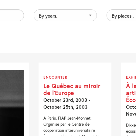
By
By
years..
places..
ENCOUNTER
EXHI
Le Québec au miroir
À l
de l’Europe
art
Éco
October 23rd, 2003 -
October 25th, 2003
Octo
Nov
À Paris, FIAP Jean-Monnet.
Organisé par le Centre de
Dix-s
coopération interuniversitaire
écoss