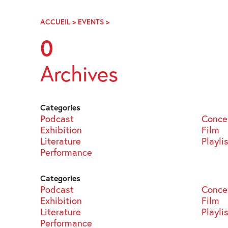
Skip
Navigation
ACCUEIL
>
EVENTS
>
PAGE
24
0
Archives
Categories
Podcast
Conce
Exhibition
Film
Literature
Playli
Performance
Categories
Podcast
Conce
Exhibition
Film
Literature
Playli
Performance