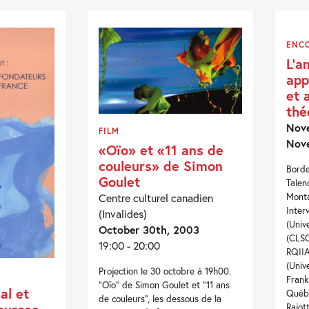
ENC
L’a
app
et 
thé
Nove
FILM
Nov
«Oïo» et «11 ans de
couleurs» de Simon
Borde
Goulet
Talen
Monta
Centre culturel canadien
Inter
(Invalides)
(Univ
October 30th, 2003
(CLSC
19:00 - 20:00
RQIIA
(Univ
Projection le 30 octobre à 19h00.
Frank
“Oïo” de Simon Goulet et “11 ans
al et
Québe
de couleurs”, les dessous de la
Rajott