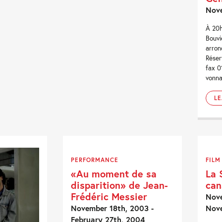
Nov
À 20h
Bouvi
arron
Réser
fax 0
vonna
L
PERFORMANCE
FILM
«Au moment de sa
La 
disparition» de Jean-
can
Frédéric Messier
Nove
November 18th, 2003 -
Nov
February 27th, 2004