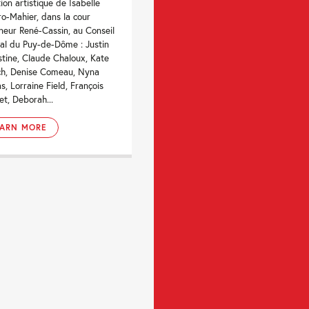
tion artistique de Isabelle
ro-Mahier, dans la cour
neur René-Cassin, au Conseil
al du Puy-de-Dôme : Justin
tine, Claude Chaloux, Kate
h, Denise Comeau, Nyna
s, Lorraine Field, François
t, Deborah...
EARN MORE