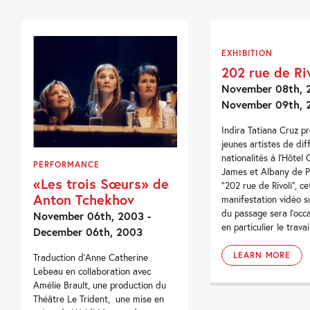
EXHIBITION
202 rue de Riv
November 08th, 
November 09th, 
Indira Tatiana Cruz p
jeunes artistes de dif
nationalités à l’Hôtel 
PERFORMANCE
James et Albany de Par
«Les trois Sœurs» de
“202 rue de Rivoli”, ce
Anton Tchekhov
manifestation vidéo s
du passage sera l’occa
November 06th, 2003 -
en particulier le travail
December 06th, 2003
LEARN MORE
Traduction d’Anne Catherine
Lebeau en collaboration avec
Amélie Brault, une production du
Théâtre Le Trident, une mise en