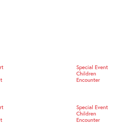
rt
Special Event
Children
st
Encounter
rt
Special Event
Children
st
Encounter