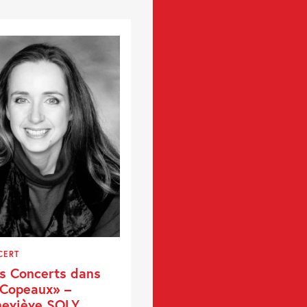
CERT
s Concerts dans
 Copeaux» –
eviève SOLY