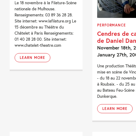
Le 18 novembre à la Filature-Scène
nationale de Mulhouse.
Renseignements: 03 89 36 28 28.
Site internet: www.lafilature.org Le
PERFORMANCE
15 décembre au Théâtre du
Cendres de ca
Châtelet à Paris Renseignements:
de Daniel Dan
01 40 28 28 00. Site internet:
www.chatelet-theatre.com
November 18th, 2
January 27th, 20
LEARN MORE
Une production Théât
mise en scène de Vin
- du 18 au 22 novemb
à Roubaix. - du 25 a
au Bateau Feu-Scène 
Dunkerque.
LEARN MORE