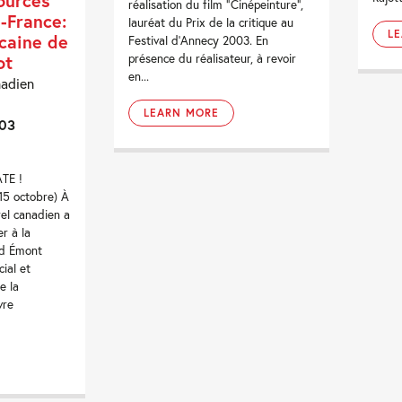
sources
réalisation du film “Cinépeinture”,
e-France:
lauréat du Prix de la critique au
L
caine de
Festival d’Annecy 2003. En
présence du réalisateur, à revoir
ot
en...
nadien
LEARN MORE
003
TE !
 15 octobre) À
rel canadien a
er à la
rd Émont
cial et
e la
vre