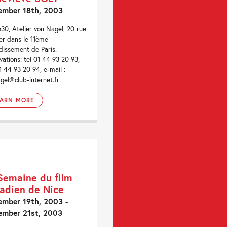
ember 18th, 2003
30, Atelier von Nagel, 20 rue
er dans le 11ème
dissement de Paris.
vations: tel 01 44 93 20 93,
1 44 93 20 94, e-mail :
gel@club-internet.fr
EARN MORE
Semaine du film
adien de Nice
mber 19th, 2003 -
ember 21st, 2003