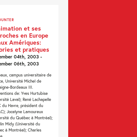
OUNTER
nimation et ses
roches en Europe
aux Amériques:
ories et pratiques
mber 04th, 2003 -
ember 06th, 2003
aux, campus universitaire de
ce, Université Michel de
igne-Bordeaux III.
ventions de: Yves Hurtubise
ersité Laval); René Lachapelle
 du Havre, président du
C); Jocelyne Lamoureux
ersité du Québec à Montréal);
lin Midy (Université du
c à Montréal); Charles
e...