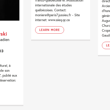
franco-québécoise et lAssociation
direc
internationale des études
Arcie
québécoises. Contact:
d’hon
moniere@paris7.jussieu.fr - Site
génér
internet: www.aieq.qc.ca
Augus
Churc
LEARN MORE
Cropa
ski
Gaude
nadien
L
03
turel, à
 de son
, publié aux
Réservation: