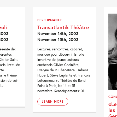
PERFORMANCE
oli
Transatlantik Théâtre
2003 -
November 14th, 2003 -
2003
November 15th, 2003
résente dix
Lectures, rencontres, cabaret,
férentes
musique pour découvrir la folie
Clarion Saint
inventive de jeunes auteurs
is. Intitulée
québécois Olivier Choinière,
tte
Evelyne de la Chenelière, Isabelle
ur le thème
Hubert, Steve Laplante et François
sion de voir
Létourneau au Théâtre du Rond
...
Point à Paris, les 14 et 15
novembre. Renseignements: 01...
CON
LEARN MORE
«Le
les
Gen