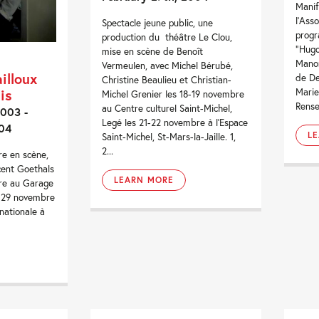
Manif
l’Ass
Spectacle jeune public, une
progr
production du théâtre Le Clou,
“Hugo
mise en scène de Benoît
Manon
Vermeulen, avec Michel Bérubé,
illoux
de De
Christine Beaulieu et Christian-
is
Marie
Michel Grenier les 18-19 novembre
Rense
au Centre culturel Saint-Michel,
003 -
Legé les 21-22 novembre à l’Espace
04
L
Saint-Michel, St-Mars-la-Jaille. 1,
2...
re en scène,
cent Goethals
LEARN MORE
re au Garage
u 29 novembre
nationale à