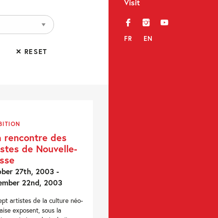
Visit
f
i
y
FR
EN
✕ RESET
BITION
a rencontre des
istes de Nouvelle-
sse
ber 27th, 2003 -
ember 22nd, 2003
ept artistes de la culture néo-
aise exposent, sous la