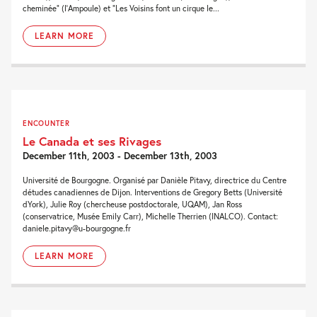
cheminée” (l’Ampoule) et “Les Voisins font un cirque le...
LEARN MORE
ENCOUNTER
Le Canada et ses Rivages
December 11th, 2003 - December 13th, 2003
Université de Bourgogne. Organisé par Danièle Pitavy, directrice du Centre
détudes canadiennes de Dijon. Interventions de Gregory Betts (Université
dYork), Julie Roy (chercheuse postdoctorale, UQAM), Jan Ross
(conservatrice, Musée Emily Carr), Michelle Therrien (INALCO). Contact:
daniele.pitavy@u-bourgogne.fr
LEARN MORE