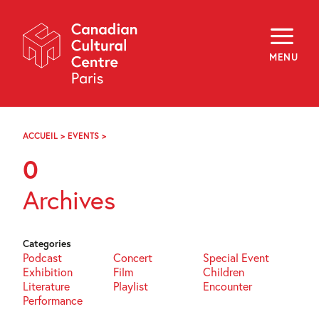
Skip
Navigation
About
Programming
MENU
Off-Site
Explore
Education
Newsletter
Archives
ACCUEIL
>
EVENTS
>
PAGE
Visit
25
0
f
i
y
Archives
FR
EN
Categories
Podcast
Concert
Special Event
Exhibition
Film
Children
Literature
Playlist
Encounter
Performance