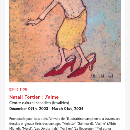
EXHIBITION
Natali Fortier : J’aime
Centre culturel canadien (Invalides)
December 09th, 2003 - March 01st, 2004
Promenade pour tous dans l’univers de l’illustratrice canadienne à travers ses
dessins originaux tirés des ouvrages “Violette” (Gallimard), “J’aime” (Albin
Michel), “Merci”, “Les Doigts niais”, “Va-t-en” (Le Rouergue), “Moi et ma