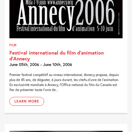
FILM
Festival international du film d’animation
d’Annecy
June 05th, 2006 - June 10th, 2006
Premier festival compétitif au niveau international, Annecy propose, depuis
plus de 45 ans, de déguster, 6 jours durant, les chefs-d'uvre de l'animation.
En exclusivité mondiale à Annecy, l'Office national du film du Canada est
fier de présenter toute l'uvre de...
LEARN MORE