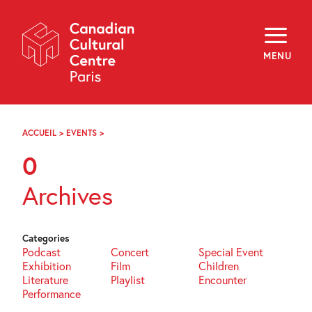
Skip
Navigation
About
Programming
MENU
Off-Site
Explore
Education
Newsletter
Archives
ACCUEIL
>
EVENTS
>
PAGE
Visit
43
0
f
i
y
Archives
FR
EN
Categories
Podcast
Concert
Special Event
Exhibition
Film
Children
Literature
Playlist
Encounter
Performance