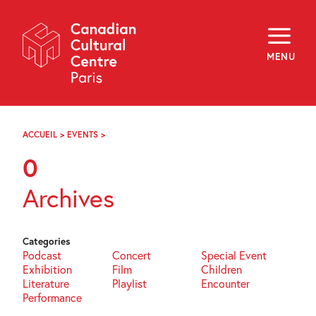
Skip
Navigation
About
Programming
MENU
Off-Site
Explore
Education
Newsletter
Archives
ACCUEIL
>
EVENTS
>
PAGE
Visit
49
0
f
i
y
Archives
FR
EN
Categories
Podcast
Concert
Special Event
Exhibition
Film
Children
Literature
Playlist
Encounter
Performance