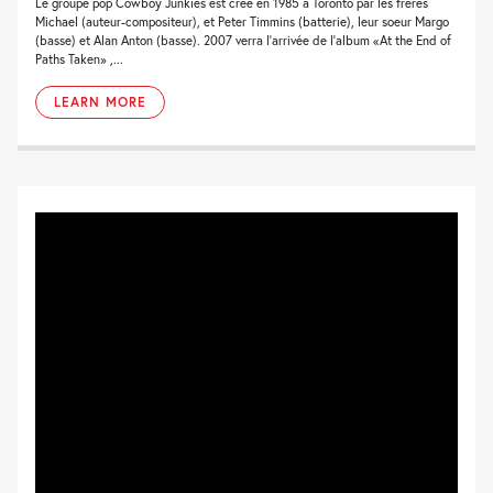
Le groupe pop Cowboy Junkies est créé en 1985 à Toronto par les frères
Michael (auteur-compositeur), et Peter Timmins (batterie), leur soeur Margo
(basse) et Alan Anton (basse). 2007 verra l'arrivée de l'album «At the End of
Paths Taken» ,...
LEARN MORE