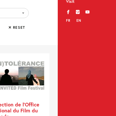
Visit
f
i
y
FR
EN
✕ RESET
ection de l’Office
ional du Film du