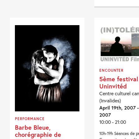
ENCOUNTER
5ème festival
Uninvitéd
Centre culturel ca
(Invalides)
April 19th, 2007 -
2007
PERFORMANCE
10:00 - 21:00
Barbe Bleue,
chorégraphie de
10h-19h Séances de pr