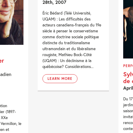
28th, 2007
Éric Bédard (Télé Université,
UQAM) : Les difficultés des
acteurs canadiens-français du 19e
siècle à penser le conservatisme
comme doctrine sociale politique
distincte du traditionalisme
ultramondain et du libéralisme
rougiste, Mathieu Bock-Côté
er
(UQAM) : Un déclinisme à la
PER
québécoise? Considérations...
Syl
nadien
LEARN MORE
de 
Apri
Du 17
jardi
ution
saiso
er (1897-
invit
u XXe
renco
Vermillon, le
conte
ien et