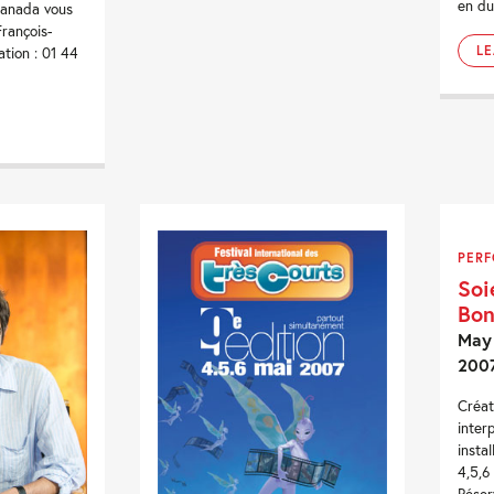
en du
Canada vous
François-
L
ation : 01 44
PER
Soi
Bon
May 
200
Créat
inter
instal
4,5,6
Réser