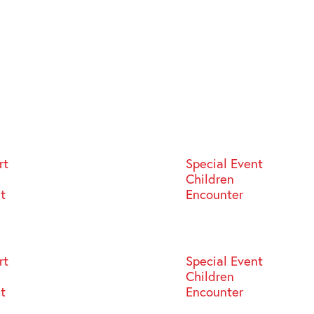
rt
Special Event
Children
st
Encounter
rt
Special Event
Children
st
Encounter