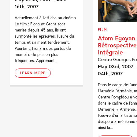
16th, 2007
Actuellement à l’affiche au cinéma
Le film : Fiona et Grant sont
mariés depuis 45 ans, ils ont
FILM
surmonté les épreuves, l’usure du
Atom Egoyan 
temps et s’aiment tendrement.
Rétrospective
Pourtant, Fiona a des pertes de
intégrale
mémoire de plus en plus
Centre Georges P
fréquentes. Apprenant...
May 03rd, 2007 -
04th, 2007
LEARN MORE
Dans le cadre de l’an
l’Arménie “Arménie, 
Centre Pompidou a vo
dans le cadre de l’an
l’Arménie, « Arménie,
l’œuvre d’un artiste is
diaspora arménienne 
ainsi la...