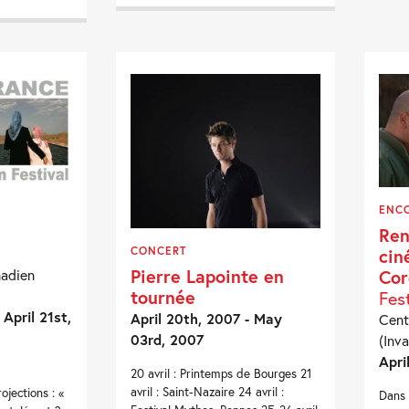
ENC
Ren
cin
CONCERT
Pierre Lapointe en
Co
nadien
tournée
Fes
 April 21st,
April 20th, 2007 - May
Cent
03rd, 2007
(Inva
Apri
20 avril : Printemps de Bourges 21
avril : Saint-Nazaire 24 avril :
ojections : «
Dans 