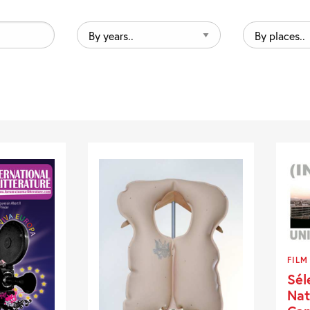
By
By
years..
places..
FILM
Sél
Nat