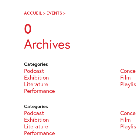
Skip
Navigation
ACCUEIL
>
EVENTS
>
PAGE
50
0
Archives
Categories
Podcast
Conce
Exhibition
Film
Literature
Playli
Performance
Categories
Podcast
Conce
Exhibition
Film
Literature
Playli
Performance