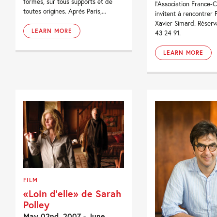
formes, sur tous supports et de
l’Association France-
toutes origines. Après Paris,...
invitent à rencontrer 
Xavier Simard. Réserv
LEARN MORE
43 24 91.
LEARN MORE
FILM
«Loin d’elle» de Sarah
Polley
May 02nd, 2007 - June