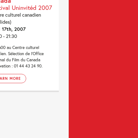
nada
tival Uninvitéd 2007
re culturel canadien
lides)
l 17th, 2007
0 - 21:30
00 au Centre culturel
ien. Sélection de l'Office
nal du Film du Canada
vation : 01 44 43 24 90.
EARN MORE