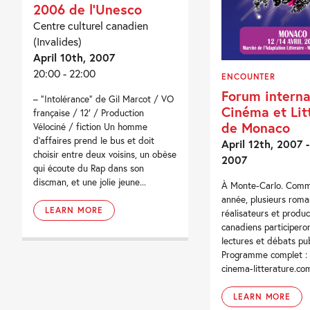
2006 de l’Unesco
Centre culturel canadien
(Invalides)
April 10th, 2007
20:00 - 22:00
ENCOUNTER
Forum interna
– “Intolérance” de Gil Marcot / VO
Cinéma et Lit
française / 12′ / Production
de Monaco
Vélociné / fiction Un homme
d’affaires prend le bus et doit
April 12th, 2007 -
choisir entre deux voisins, un obèse
2007
qui écoute du Rap dans son
discman, et une jolie jeune...
À Monte-Carlo. Com
année, plusieurs roma
LEARN MORE
réalisateurs et produ
canadiens participero
lectures et débats pub
Programme complet :
cinema-litterature.co
LEARN MORE