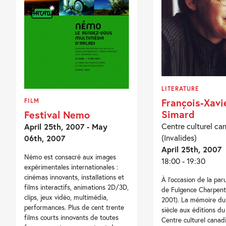
LITERATURE
François-Xavi
FILM
Simard
Festival Nemo
Centre culturel ca
April 25th, 2007 - May
(Invalides)
06th, 2007
April 25th, 2007
Némo est consacré aux images
18:00 - 19:30
expérimentales internationales :
cinémas innovants, installations et
À l’occasion de la par
films interactifs, animations 2D/3D,
de Fulgence Charpenti
clips, jeux vidéo, multimédia,
2001). La mémoire d
performances. Plus de cent trente
siècle aux éditions du 
films courts innovants de toutes
Centre culturel canad