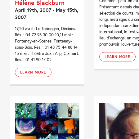
Comment peut-on être
Hélène Blackburn
Présentant depuis cin
April 19th, 2007 - May 15th,
sélection de courts, 
2007
longs métrages du ci
indépendant canadien
19,20 avril : Le Toboggan, Décines.
international, le festi
Rés. : 04 72 93 30 00 10,11 mai :
lieu d’échange, un m
Fontenay-en-Scènes, Fontenay-
promouvoir l’ouverture.
sous-Bois. Rés. : 01 48 75 44 88 14,
15 mai : Théâtre Jean Arp, Clamart.
LEARN MORE
Rés. : 01 41 90 17 02
LEARN MORE