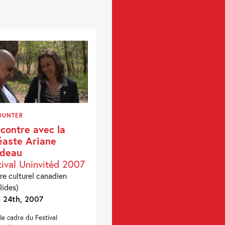
OUNTER
contre avec la
éaste Ariane
rdeau
tival Uninvitéd 2007
re culturel canadien
lides)
l 24th, 2007
le cadre du Festival