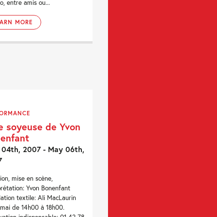
o, entre amis ou...
EARN MORE
FORMANCE
e soyeuse de Yvon
enfant
04th, 2007 - May 06th,
7
ion, mise en scène,
prétation: Yvon Bonenfant
lation textile: Ali MacLaurin
 mai de 14h00 à 18h00.
vation indispensable: 01 42 78