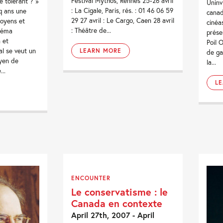
Festival Mythos, Rennes 25-26 avril
 tolérant ? »
Uninv
: La Cigale, Paris, rés. : 01 46 06 59
q ans une
canad
29 27 avril : Le Cargo, Caen 28 avril
moyens et
cinéa
: Théâtre de...
néma
prése
 et
Poil 
val se veut un
LEARN MORE
de ga
oyen de
la...
..
L
ENCOUNTER
Le conservatisme : le
Canada en contexte
April 27th, 2007 - April