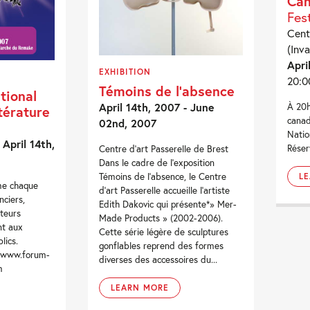
Ca
Fes
Cent
(Inva
Apri
EXHIBITION
20:0
Témoins de l’absence
tional
April 14th, 2007 - June
À 20h
térature
canad
02nd, 2007
Natio
 April 14th,
Réser
Centre d'art Passerelle de Brest
Dans le cadre de l'exposition
Témoins de l'absence, le Centre
L
me chaque
d'art Passerelle accueille l'artiste
nciers,
Edith Dakovic qui présente*» Mer-
cteurs
Made Products » (2002-2006).
nt aux
Cette série légère de sculptures
lics.
gonflables reprend des formes
 www.forum-
diverses des accessoires du...
m
LEARN MORE