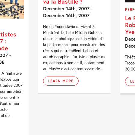
va la Bastille ?
December 14th, 2007 -
PER
December 16th, 2007
Le 
Rob
Né en Yougoslavie et vivant à
Yve
Montréal, l’artiste Milutin Gubash
tistes
Dece
utilise la photographie, la vidéo et
7 :
la performance pour construire des
Dec
nde
récits qui entremêlent fiction et
007 -
autobiographie. L’artiste a plusieurs
Théât
08
expositions à son actif, notamment
Troca
au Musée d’art contemporain de...
30 0
À l’initiative
l’exposition
LEARN MORE
L
atitudes 2007
pour ambition
lièrement la
 d’outre-mer
texte
el de...