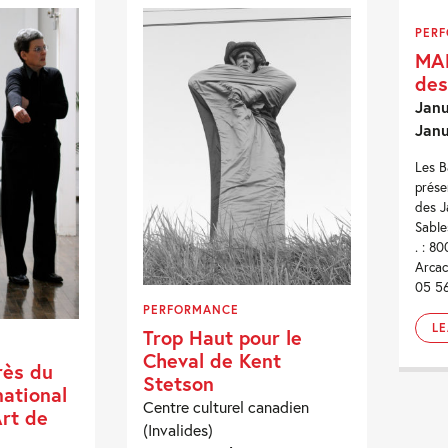
PER
MAP
des
Janu
Janu
Les B
prés
des J
Sable
. : 8
Arcac
05 56
PERFORMANCE
L
Trop Haut pour le
Cheval de Kent
ès du
Stetson
national
Centre culturel canadien
Art de
(Invalides)