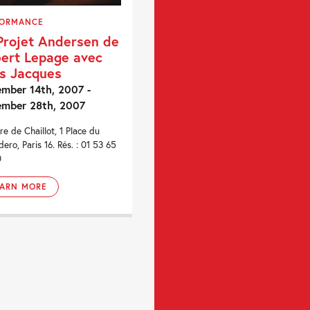
FORMANCE
Projet Andersen de
ert Lepage avec
s Jacques
mber 14th, 2007 -
ember 28th, 2007
re de Chaillot, 1 Place du
dero, Paris 16. Rés. : 01 53 65
0
EARN MORE