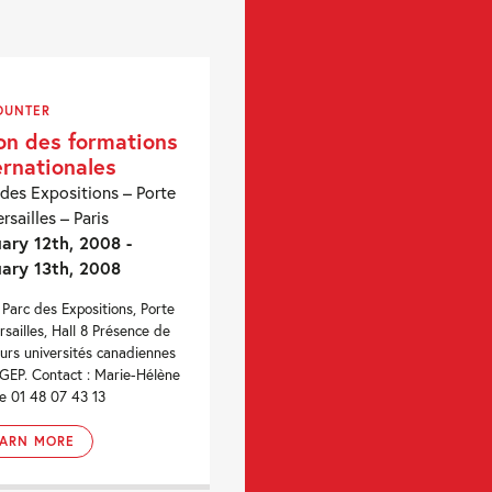
OUNTER
on des formations
ernationales
 des Expositions – Porte
rsailles – Paris
ary 12th, 2008 -
ary 13th, 2008
, Parc des Expositions, Porte
rsailles, Hall 8 Présence de
eurs universités canadiennes
GEP. Contact : Marie-Hélène
 01 48 07 43 13
EARN MORE