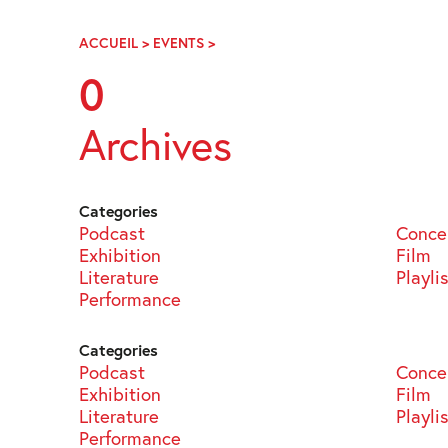
Skip
Navigation
ACCUEIL
>
EVENTS
>
PAGE
54
0
Archives
Categories
Podcast
Conce
Exhibition
Film
Literature
Playli
Performance
Categories
Podcast
Conce
Exhibition
Film
Literature
Playli
Performance