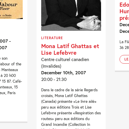
Edo
Hu
pré
Dece
Dece
LITERATURE
007 -
La Fi
Mona Latif Ghattas et
007
36 28
Lise Lefebvre
e son
Centre culturel canadien
L
Jabour of the
(Invalides)
cs Manteaux
December 10th, 2007
 à 20 h00
20:00 - 21:30
7 15 87. Café-
anteaux, 15
Dans le cadre de la série Regards
ux, Paris
croisés, Mona Latif Ghattas
(Canada) présente «Le livre ailé»
paru aux éditions Trois et Lise
Lefebvre présente «Respiration des
routes» paru aux éditions du
Grand Incendie (Collection In