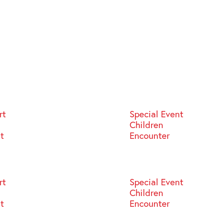
rt
Special Event
Children
st
Encounter
rt
Special Event
Children
st
Encounter