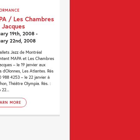
FORMANCE
A / Les Chambres
 Jacques
ary 19th, 2008 -
ary 22nd, 2008
allets Jazz de Montréal
entent MAPA et Les Chambres
acques – le 19 janvier aux
s dOlonnes, Les Atlantes. Rés
00 988 4253 – le 22 janvier à
hon, Théâtre Olympia. Rés. :
 22...
EARN MORE