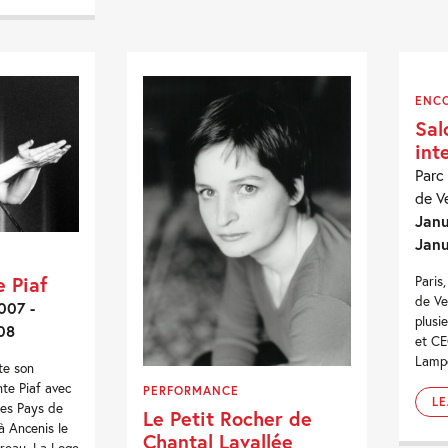
ENC
Sal
int
Parc
de Ve
Janu
Janu
e Piaf
Paris
de Ve
007 -
plusi
08
et CE
Lampe
te son
nte Piaf avec
PERFORMANCE
L
des Pays de
Le Petit Rocher de
à Ancenis le
Chantal Lavallée