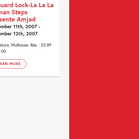
uard Lock-La La La
man Steps
sente Amjad
mber 11th, 2007 -
mber 12th, 2007
lature, Mulhouse. Rés. : 03 89
 00
EARN MORE