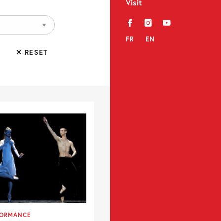
Visit
f
i
y
FR
EN
✕ RESET
FORMANCE