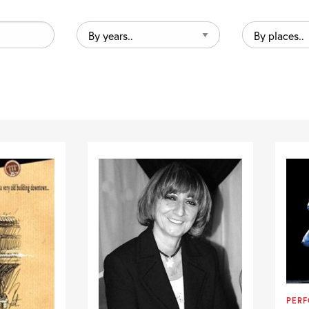
By
By
years..
places..
PER