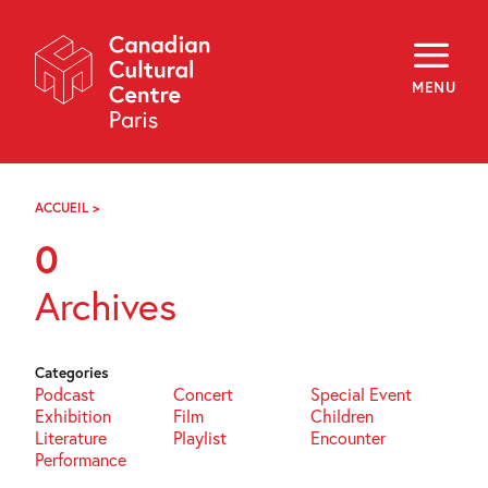
Skip
Navigation
About
Programming
MENU
Off-Site
Explore
Education
Newsletter
Archives
ACCUEIL
>
EVENTS
Visit
0
f
i
y
Archives
FR
EN
Categories
Podcast
Concert
Special Event
Exhibition
Film
Children
Literature
Playlist
Encounter
Performance