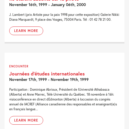
November 16th, 1999 - January 06th, 2000
J. Lambert (prix Artiste pour la paix 1998 pour cette exposition) Galerie Nikki
Diana Marquardt, 9 place des Vosges, 75004 Paris. Tél : 01 42 78 21 00.
LEARN MORE
ENCOUNTER
Journées d’études internationales
November 17th, 1999 - November 19th, 1999
Participation : Dominique Abrioux, Président de lUniversité Athabasca
(Alberta) et Anne Marrec, Télé-Université du Québec. 18 novembre à 16h:
visioconférence en direct dEdmonton (Alberta) à loccasion du congrès
annuel de lACREF (Alliance canadienne des responsables et enseignant(e)s
en français langue...
LEARN MORE