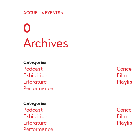
Skip
Navigation
ACCUEIL
>
EVENTS
>
PAGE
33
0
Archives
Categories
Podcast
Conce
Exhibition
Film
Literature
Playli
Performance
Categories
Podcast
Conce
Exhibition
Film
Literature
Playli
Performance