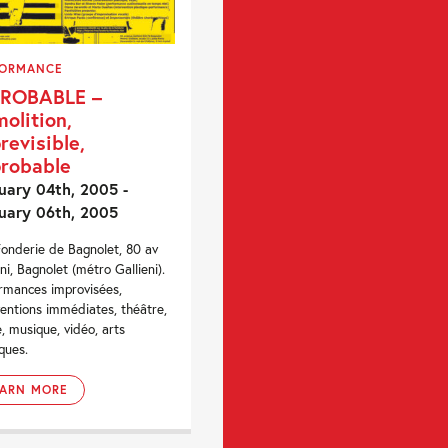
FORMANCE
PROBABLE –
olition,
revisible,
robable
uary 04th, 2005 -
uary 06th, 2005
Fonderie de Bagnolet, 80 av
éni, Bagnolet (métro Gallieni).
rmances improvisées,
ventions immédiates, théâtre,
, musique, vidéo, arts
iques.
EARN MORE