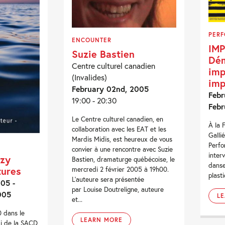
PER
ENCOUNTER
IM
Suzie Bastien
Dém
Centre culturel canadien
imp
(Invalides)
imp
February 02nd, 2005
Febr
19:00 - 20:30
Febr
Le Centre culturel canadien, en
À la 
collaboration avec les EAT et les
Galli
Mardis Midis, est heureux de vous
Perfo
convier à une rencontre avec Suzie
inter
uzy
Bastien, dramaturge québécoise, le
danse
tures
mercredi 2 février 2005 à 19h00.
plast
L’auteure sera présentée
05 -
par Louise Doutreligne, auteure
005
L
et...
0 dans le
LEARN MORE
i de la SACD,