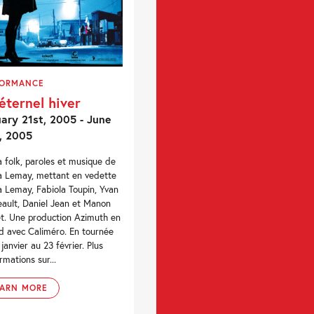
FORMANCE
éternel hiver
ary 21st, 2005 - June
, 2005
 folk, paroles et musique de
 Lemay, mettant en vedette
 Lemay, Fabiola Toupin, Yvan
ault, Daniel Jean et Manon
t. Une production Azimuth en
d avec Caliméro. En tournée
janvier au 23 février. Plus
rmations sur...
EARN MORE