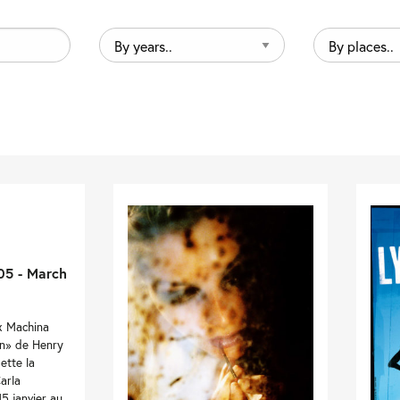
By
By
years..
places..
05 - March
x Machina
en» de Henry
ette la
arla
15 janvier au