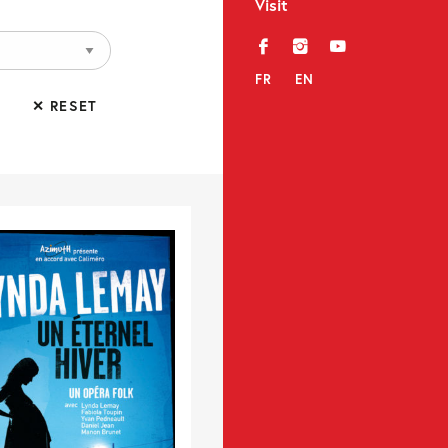
Visit
f
i
y
FR
EN
✕ RESET