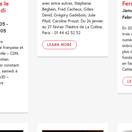
Fer
s le
avec entre autres, Stéphanie
di
Béghain, Fred Cacheux, Gilles
Janu
David, Grégory Gadebois, Julie
Febr
Pilod, Caroline Proust. Du 26 janvier
05 -
au 27 février Théâtre de La Colline,
En 20
005
Paris - 01 44 62 52 52
trois
numér
re
LEARN MORE
imbri
e française et
plus 
ville – CDN.
fonda
stian
en fai
er constant.
Cette
i, samedi à
h30 –
L
re