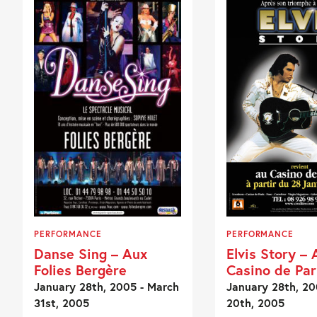
PERFORMANCE
PERFORMANCE
Danse Sing – Aux
Elvis Story – 
Folies Bergère
Casino de Par
January 28th, 2005 - March
January 28th, 20
31st, 2005
20th, 2005