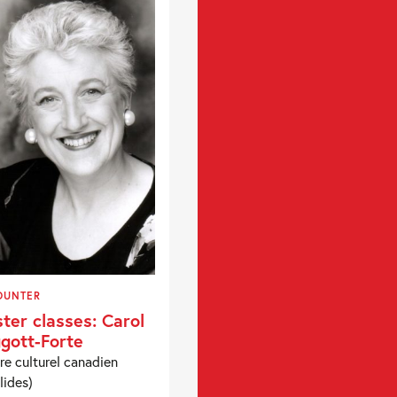
OUNTER
ter classes: Carol
gott-Forte
re culturel canadien
lides)