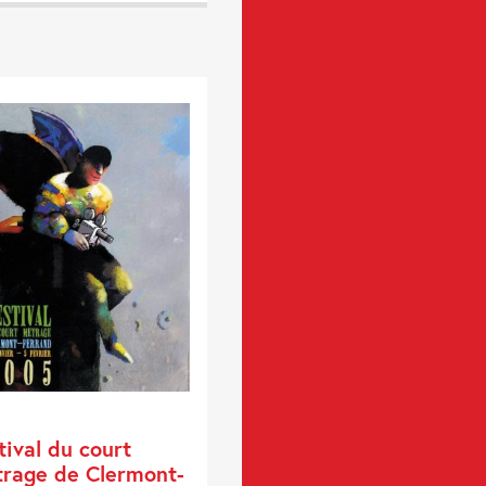
tival du court
rage de Clermont-