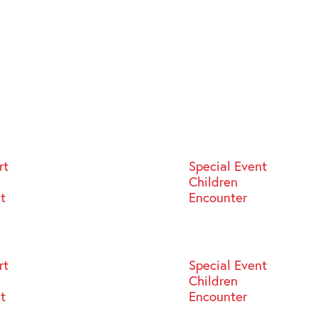
rt
Special Event
Children
st
Encounter
rt
Special Event
Children
st
Encounter