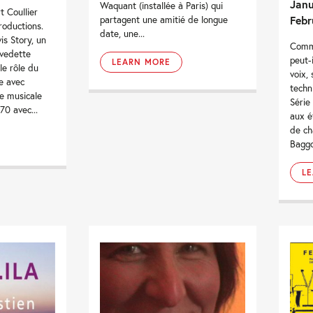
Janu
Waquant (installée à Paris) qui
t Coullier
Febr
partagent une amitié de longue
roductions.
date, une...
is Story, un
Comme
 vedette
peut-
LEARN MORE
le rôle du
voix,
ée avec
techn
ce musicale
Série
70 avec...
aux é
de ch
Baggo
L