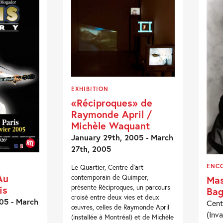
EXHIBITION
«Réciproques» de
Raymonde April /
Michèle Waquant
January 29th, 2005 - March
27th, 2005
ENC
Le Quartier, Centre d’art
Au
contemporain de Quimper,
Mas
présente Réciproques, un parcours
is
Bag
croisé entre deux vies et deux
05 - March
Cent
œuvres, celles de Raymonde April
(Inva
(installée à Montréal) et de Michèle