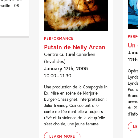
seille - 08
PER
PERFORMANCE
Un 
Putain de Nelly Arcan
Janu
Centre culturel canadien
12th
(Invalides)
January 17th, 2005
Opéra
20:00 - 21:30
Lynda
Lynda
Une production de la Compagnie In
Pedne
Ex. Mise en scène de Marjorie
Brune
Burger-Chassignet. Interprétation :
accor
Julie Trannoy. Coincée entre le
du 21 
conte de fée dont elle a toujours
d'info
rêvé et la violence de la vie qu’elle
s’est choisie, une jeune femme...
L
LEARN MORE