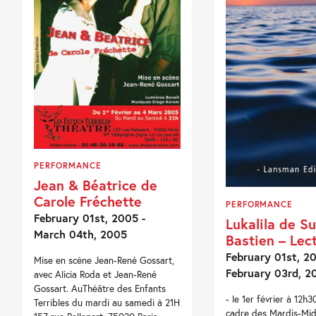
PERFORMANCE
Jean & Béatrice de
Carole Fréchette
PERFORMANCE
February 01st, 2005 -
Lukalila de S
March 04th, 2005
Bastien – Lec
February 01st, 20
Mise en scène Jean-René Gossart,
February 03rd, 2
avec Alicia Roda et Jean-René
Gossart. AuThéâtre des Enfants
- le 1er février à 12h3
Terribles du mardi au samedi à 21H
cadre des Mardis-Mid