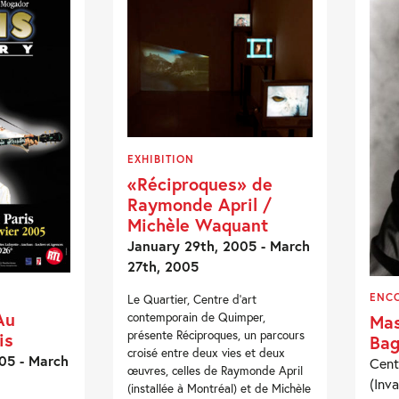
EXHIBITION
«Réciproques» de
Raymonde April /
Michèle Waquant
January 29th, 2005 - March
27th, 2005
ENC
Le Quartier, Centre d’art
Au
contemporain de Quimper,
Mas
présente Réciproques, un parcours
is
Bag
croisé entre deux vies et deux
05 - March
Cent
œuvres, celles de Raymonde April
(Inva
(installée à Montréal) et de Michèle