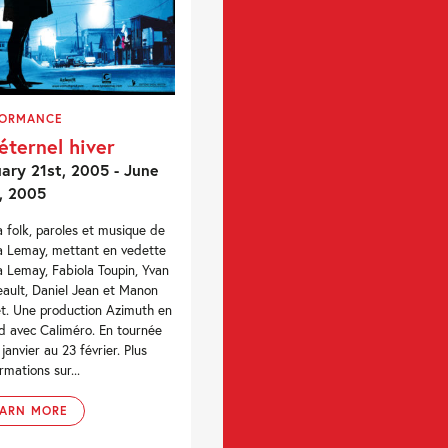
FORMANCE
éternel hiver
ary 21st, 2005 - June
, 2005
 folk, paroles et musique de
 Lemay, mettant en vedette
 Lemay, Fabiola Toupin, Yvan
ault, Daniel Jean et Manon
t. Une production Azimuth en
d avec Caliméro. En tournée
janvier au 23 février. Plus
rmations sur...
EARN MORE