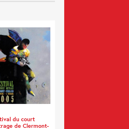
tival du court
rage de Clermont-