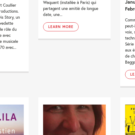
Janu
Waquant (installée à Paris) qui
t Coullier
Febr
partagent une amitié de longue
roductions.
date, une...
is Story, un
Comme
 vedette
peut-
LEARN MORE
le rôle du
voix,
ée avec
techn
ce musicale
Série
70 avec...
aux é
de ch
Baggo
L