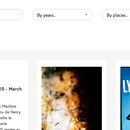
By
By
years..
places..
05 - March
x Machina
en» de Henry
ette la
arla
15 janvier au