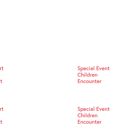
rt
Special Event
Children
st
Encounter
rt
Special Event
Children
st
Encounter