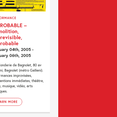
FORMANCE
PROBABLE –
olition,
revisible,
robable
uary 04th, 2005 -
uary 06th, 2005
Fonderie de Bagnolet, 80 av
éni, Bagnolet (métro Gallieni).
rmances improvisées,
ventions immédiates, théâtre,
, musique, vidéo, arts
iques.
EARN MORE