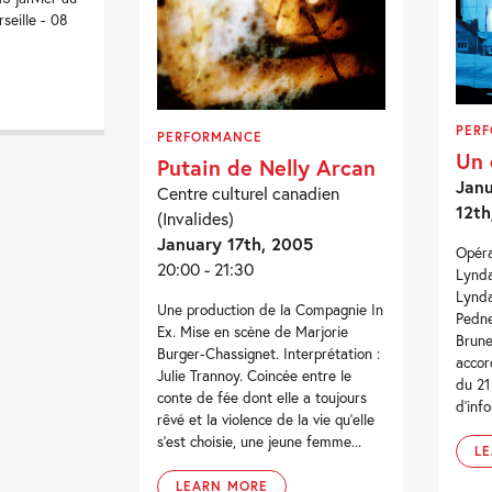
seille - 08
PER
PERFORMANCE
Un 
Putain de Nelly Arcan
Janu
Centre culturel canadien
12th
(Invalides)
January 17th, 2005
Opéra
20:00 - 21:30
Lynda
Lynda
Une production de la Compagnie In
Pedne
Ex. Mise en scène de Marjorie
Brune
Burger-Chassignet. Interprétation :
accor
Julie Trannoy. Coincée entre le
du 21 
conte de fée dont elle a toujours
d'info
rêvé et la violence de la vie qu’elle
s’est choisie, une jeune femme...
L
LEARN MORE