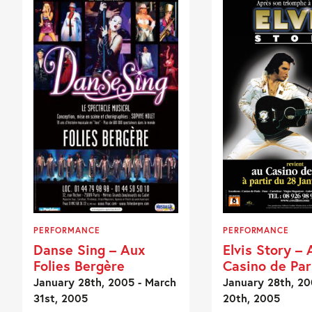
PERFORMANCE
PERFORMANCE
Danse Sing – Aux
Elvis Story – 
Folies Bergère
Casino de Par
January 28th, 2005 - March
January 28th, 20
31st, 2005
20th, 2005