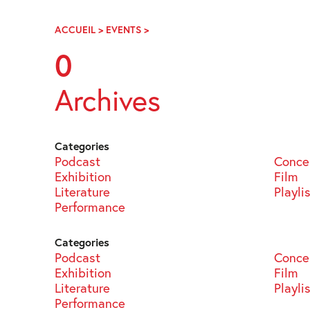
Skip
Navigation
ACCUEIL
>
EVENTS
>
PAGE
33
0
Archives
Categories
Podcast
Conce
Exhibition
Film
Literature
Playli
Performance
Categories
Podcast
Conce
Exhibition
Film
Literature
Playli
Performance