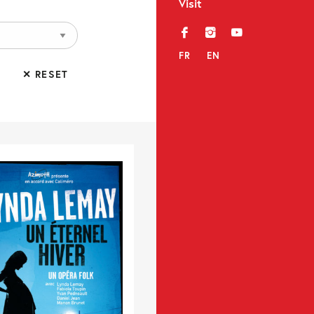
Visit
f
i
y
FR
EN
✕ RESET