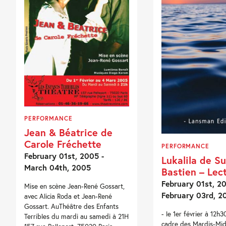
PERFORMANCE
Jean & Béatrice de
Carole Fréchette
PERFORMANCE
February 01st, 2005 -
Lukalila de S
March 04th, 2005
Bastien – Lec
February 01st, 20
Mise en scène Jean-René Gossart,
February 03rd, 2
avec Alicia Roda et Jean-René
Gossart. AuThéâtre des Enfants
- le 1er février à 12h3
Terribles du mardi au samedi à 21H
cadre des Mardis-Mid