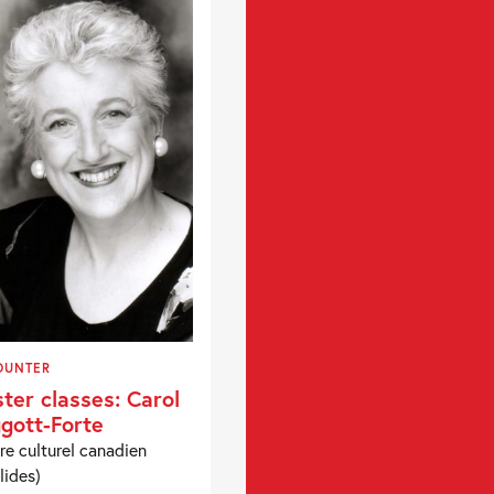
OUNTER
ter classes: Carol
gott-Forte
re culturel canadien
lides)