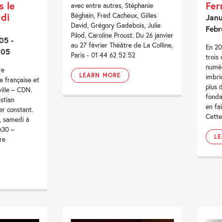
Fer
s le
avec entre autres, Stéphanie
di
Béghain, Fred Cacheux, Gilles
Janu
David, Grégory Gadebois, Julie
Febr
Pilod, Caroline Proust. Du 26 janvier
05 -
au 27 février Théâtre de La Colline,
En 20
005
Paris - 01 44 62 52 52
trois
numér
re
LEARN MORE
imbri
e française et
plus 
ville – CDN.
fonda
stian
en fai
er constant.
Cette
i, samedi à
h30 –
L
re