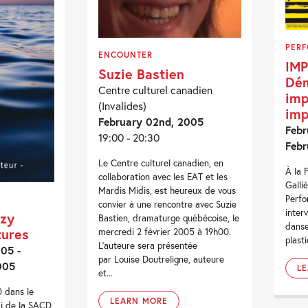
PER
ENCOUNTER
IM
Suzie Bastien
Dém
Centre culturel canadien
imp
(Invalides)
imp
February 02nd, 2005
Febr
19:00 - 20:30
Febr
Le Centre culturel canadien, en
À la 
collaboration avec les EAT et les
Galli
Mardis Midis, est heureux de vous
Perfo
convier à une rencontre avec Suzie
inter
uzy
Bastien, dramaturge québécoise, le
danse
tures
mercredi 2 février 2005 à 19h00.
plast
L’auteure sera présentée
05 -
par Louise Doutreligne, auteure
005
L
et...
0 dans le
LEARN MORE
i de la SACD,