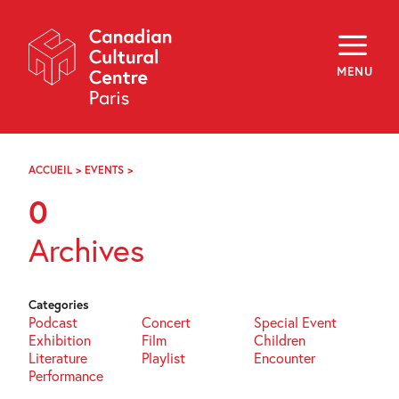
Skip
Navigation
About
Programming
MENU
Off-Site
Explore
Education
Newsletter
Archives
ACCUEIL
>
EVENTS
>
PAGE
Visit
39
0
f
i
y
Archives
FR
EN
Categories
Podcast
Concert
Special Event
Exhibition
Film
Children
Literature
Playlist
Encounter
Performance