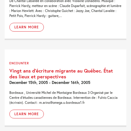
De Chantal Laballée en collaboration avec Violaine Donadello. Musique :
Pierrick Hardy, metteur en scène : Claude Duparfait, scénographie et lumière
: Marion Hewlett. Avec : Christophe Guichet : Jazzy Joe, Chantal Lavalée :
Petit Pois, Pierrick Hardy : guitare,...
LEARN MORE
ENCOUNTER
Vingt ans d’écriture migrante au Québec. État
des lieux et perspectives
December 15th, 2005 - December 16th, 2005
Bordeaux , Université Michel de Montaigne Bordeaux 3 Organisé par le
Centre d’études canadiennes de Bordeaux. Intervention de : Fulvio Caccia
(écrivain). Contact : m.arino@omega.u-bordeaux1.fr
LEARN MORE