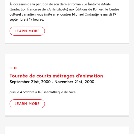
À loccasion de la parution de son dernier roman «Le fantôme dAnil»
(traduction française de «Anils Ghost«) aux Éditions de lOlivier, le Centre
culturel canadien vous invite à rencontrer Michael Ondaatje le mardi 19
septembre à 19 heures.
LEARN MORE
FILM
Tournée de courts métrages d’animation
September 21st, 2000 - November 21st, 2000
puis le 4 octobre à la Cinémathèque de Nice
LEARN MORE