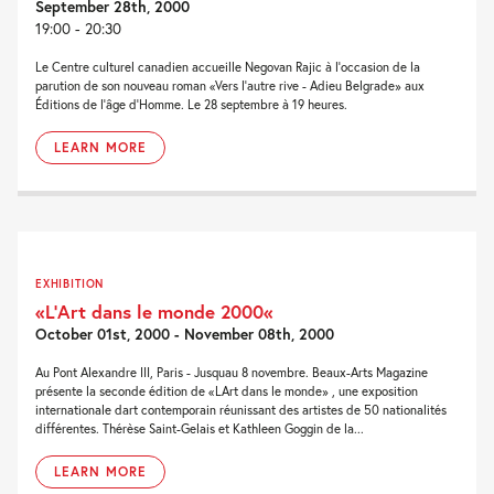
September 28th, 2000
19:00 - 20:30
Le Centre culturel canadien accueille Negovan Rajic à l'occasion de la
parution de son nouveau roman «Vers l'autre rive - Adieu Belgrade» aux
Éditions de l'âge d'Homme. Le 28 septembre à 19 heures.
LEARN MORE
EXHIBITION
«L’Art dans le monde 2000«
October 01st, 2000 - November 08th, 2000
Au Pont Alexandre III, Paris - Jusquau 8 novembre. Beaux-Arts Magazine
présente la seconde édition de «LArt dans le monde» , une exposition
internationale dart contemporain réunissant des artistes de 50 nationalités
différentes. Thérèse Saint-Gelais et Kathleen Goggin de la...
LEARN MORE