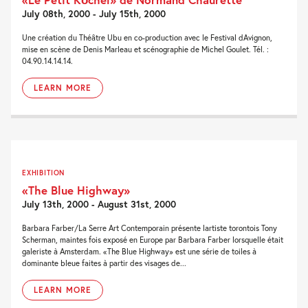
July 08th, 2000 - July 15th, 2000
Une création du Théâtre Ubu en co-production avec le Festival dAvignon,
mise en scène de Denis Marleau et scénographie de Michel Goulet. Tél. :
04.90.14.14.14.
LEARN MORE
EXHIBITION
«The Blue Highway»
July 13th, 2000 - August 31st, 2000
Barbara Farber/La Serre Art Contemporain présente lartiste torontois Tony
Scherman, maintes fois exposé en Europe par Barbara Farber lorsquelle était
galeriste à Amsterdam. «The Blue Highway» est une série de toiles à
dominante bleue faites à partir des visages de...
LEARN MORE