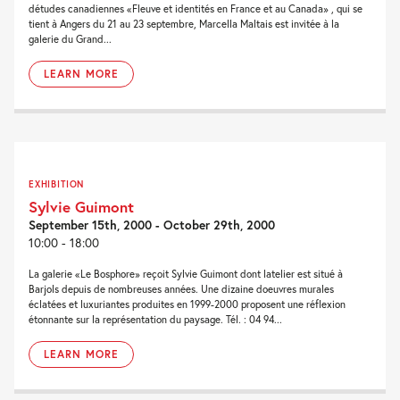
détudes canadiennes «Fleuve et identités en France et au Canada» , qui se
tient à Angers du 21 au 23 septembre, Marcella Maltais est invitée à la
galerie du Grand...
LEARN MORE
EXHIBITION
Sylvie Guimont
September 15th, 2000 - October 29th, 2000
10:00 - 18:00
La galerie «Le Bosphore» reçoit Sylvie Guimont dont latelier est situé à
Barjols depuis de nombreuses années. Une dizaine doeuvres murales
éclatées et luxuriantes produites en 1999-2000 proposent une réflexion
étonnante sur la représentation du paysage. Tél. : 04 94...
LEARN MORE