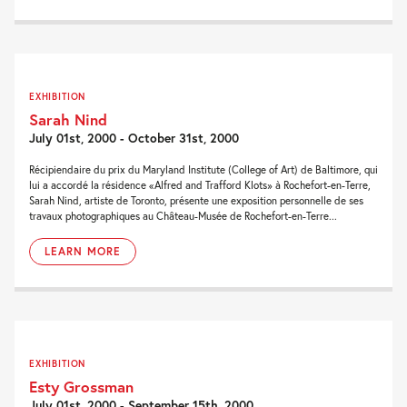
EXHIBITION
Sarah Nind
July 01st, 2000 - October 31st, 2000
Récipiendaire du prix du Maryland Institute (College of Art) de Baltimore, qui
lui a accordé la résidence «Alfred and Trafford Klots» à Rochefort-en-Terre,
Sarah Nind, artiste de Toronto, présente une exposition personnelle de ses
travaux photographiques au Château-Musée de Rochefort-en-Terre...
LEARN MORE
EXHIBITION
Esty Grossman
July 01st, 2000 - September 15th, 2000