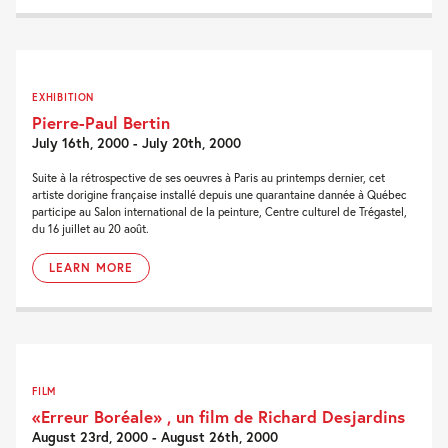
EXHIBITION
Pierre-Paul Bertin
July 16th, 2000 - July 20th, 2000
Suite à la rétrospective de ses oeuvres à Paris au printemps dernier, cet
artiste dorigine française installé depuis une quarantaine dannée à Québec
participe au Salon international de la peinture, Centre culturel de Trégastel,
du 16 juillet au 20 août.
LEARN MORE
FILM
«Erreur Boréale» , un film de Richard Desjardins
August 23rd, 2000 - August 26th, 2000