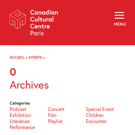
Skip
Navigation
About
Programming
MENU
Off-Site
Explore
Education
Newsletter
Archives
ACCUEIL
>
EVENTS
>
PAGE
Visit
5
0
f
i
y
Archives
FR
EN
Categories
Podcast
Concert
Special Event
Exhibition
Film
Children
Literature
Playlist
Encounter
Performance