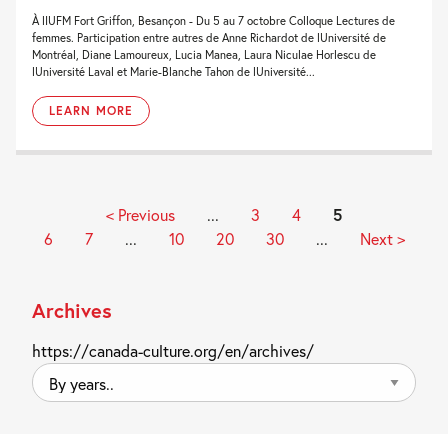
À lIUFM Fort Griffon, Besançon - Du 5 au 7 octobre Colloque Lectures de
femmes. Participation entre autres de Anne Richardot de lUniversité de
Montréal, Diane Lamoureux, Lucia Manea, Laura Niculae Horlescu de
lUniversité Laval et Marie-Blanche Tahon de lUniversité...
LEARN MORE
< Previous
...
3
4
5
6
7
...
10
20
30
...
Next >
Archives
https://canada-culture.org/en/archives/
By
years..