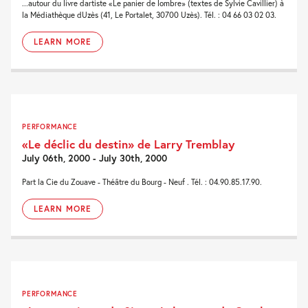
...autour du livre dartiste «Le panier de lombre» (textes de Sylvie Cavillier) à
la Médiathèque dUzès (41, Le Portalet, 30700 Uzès). Tél. : 04 66 03 02 03.
LEARN MORE
PERFORMANCE
«Le déclic du destin» de Larry Tremblay
July 06th, 2000 - July 30th, 2000
Part la Cie du Zouave - Théâtre du Bourg - Neuf . Tél. : 04.90.85.17.90.
LEARN MORE
PERFORMANCE