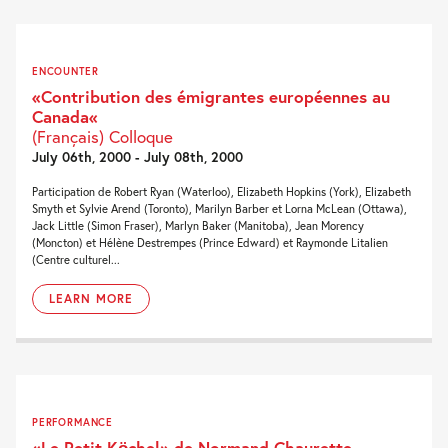
ENCOUNTER
«Contribution des émigrantes européennes au
Canada«
(Français) Colloque
July 06th, 2000 - July 08th, 2000
Participation de Robert Ryan (Waterloo), Elizabeth Hopkins (York), Elizabeth
Smyth et Sylvie Arend (Toronto), Marilyn Barber et Lorna McLean (Ottawa),
Jack Little (Simon Fraser), Marlyn Baker (Manitoba), Jean Morency
(Moncton) et Hélène Destrempes (Prince Edward) et Raymonde Litalien
(Centre culturel...
LEARN MORE
PERFORMANCE
«Le Petit Köchel» de Normand Chaurette