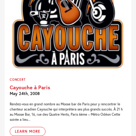
CONCERT
Cayouche à Paris
May 24th, 2008
Rendez-vous en grand nombre au Moose bar de Paris pour y rencontrer le
chanteur acadien Cayouche qui interprétera ses plus grands succès. À 21 h
au Moose Bar, 16, rue des Quatre-Vents, Paris 6ème – Métro Odéon Cette
soirée a lieu...
LEARN MORE