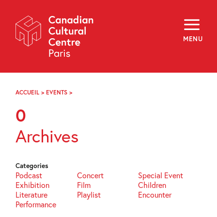
Skip
Navigation
About
Programming
MENU
Off-Site
Explore
Education
Newsletter
Archives
ACCUEIL
>
EVENTS
>
PAGE
Visit
57
0
f
i
y
Archives
FR
EN
Categories
Podcast
Concert
Special Event
Exhibition
Film
Children
Literature
Playlist
Encounter
Performance