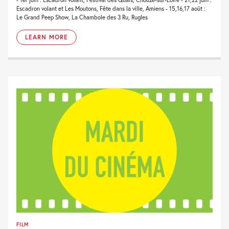
Escadron volant et Les Moutons, Fête dans la ville, Amiens - 15,16,17 août :
Le Grand Peep Show, La Chambole des 3 Ru, Rugles
LEARN MORE
FILM