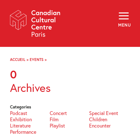
Skip
Navigation
About
Programming
MENU
Off-Site
Explore
Education
Newsletter
Archives
ACCUEIL
>
EVENTS
>
PAGE
Visit
62
0
f
i
y
Archives
FR
EN
Categories
Podcast
Concert
Special Event
Exhibition
Film
Children
Literature
Playlist
Encounter
Performance