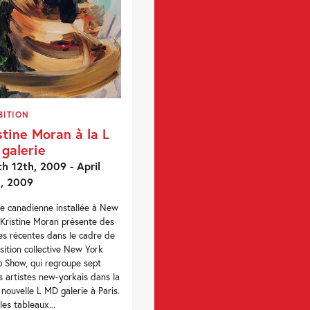
BITION
stine Moran à la L
galerie
h 12th, 2009 - April
, 2009
te canadienne installée à New
 Kristine Moran présente des
s récentes dans le cadre de
osition collective New York
 Show, qui regroupe sept
s artistes new-yorkais dans la
 nouvelle L MD galerie à Paris.
les tableaux...