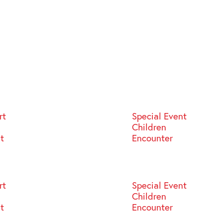
rt
Special Event
Children
st
Encounter
rt
Special Event
Children
st
Encounter