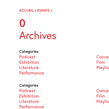
Skip
Navigation
ACCUEIL
>
EVENTS
>
PAGE
62
0
Archives
Categories
Podcast
Conce
Exhibition
Film
Literature
Playli
Performance
Categories
Podcast
Conce
Exhibition
Film
Literature
Playli
Performance