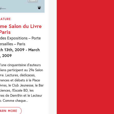
RATURE
me Salon du Livre
Paris
 des Expositions – Porte
rsailles – Paris
h 13th, 2009 - March
, 2009
d’une cinquantaine d’auteurs
iens participent au 29e Salon
vre. Lectures, dédicaces,
rences et débats à la Place
ivres, le Club Jeunesse, le Bar
ciences, l’Escale BD, les
res de Dem@in et le Lecteur
o. Comme chaque...
EARN MORE