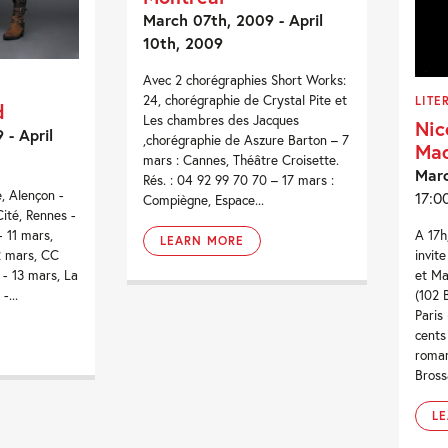
March 07th, 2009 - April
10th, 2009
Avec 2 chorégraphies Short Works:
24, chorégraphie de Crystal Pite et
LITE
d
Les chambres des Jacques
Nic
- April
,chorégraphie de Aszure Barton – 7
Mad
mars : Cannes, Théâtre Croisette.
Mar
Rés. : 04 92 99 70 70 – 17 mars :
, Alençon -
17:0
Compiègne, Espace...
ité, Rennes -
A 17h
- 11 mars,
LEARN MORE
invit
2 mars, CC
et Ma
 - 13 mars, La
(102 
-...
Paris
cents
roman
Bross
L