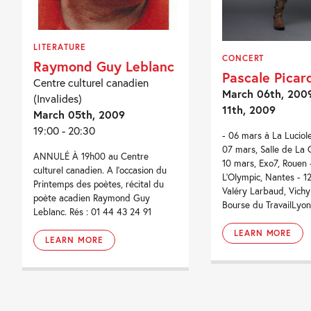
LITERATURE
CONCERT
Raymond Guy Leblanc
Pascale Picar
Centre culturel canadien
March 06th, 2009 
(Invalides)
11th, 2009
March 05th, 2009
19:00 - 20:30
- 06 mars à La Luciole
07 mars, Salle de La C
ANNULÉ À 19h00 au Centre
10 mars, Exo7, Rouen 
culturel canadien. A l'occasion du
L'Olympic, Nantes - 1
Printemps des poètes, récital du
Valéry Larbaud, Vichy
poète acadien Raymond Guy
Bourse du TravailLyon 
Leblanc. Rés : 01 44 43 24 91
LEARN MORE
LEARN MORE