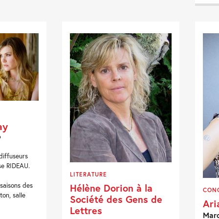
ay
9
diffuseurs
se RIDEAU.
LITERATURE
 saisons des
Hélène Dorion à la
CON
on, salle
Société des Gens de
Ari
Lettres
Marc