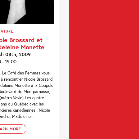
RATURE
ole Brossard et
eleine Monette
ch 08th, 2009
0 - 19:00
, Le Café des Femmes vous
e à rencontrer Nicole Brossard
deleine Monette à la Coupole
Boulevard du Montparnasse,
 (métro Vavin) Les quatre
 ans du Québec avec les
cières canadiennes : Nicole
ard et Madeleine...
EARN MORE