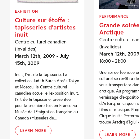
EXHIBITION
PERFORMANCE
Culture sur étoffe :
Grande soiré
tapisseries d’artistes
Arctique
inuit
Centre culturel ca
Centre culturel canadien
(Invalides)
(Invalides)
March 12th, 200
March 12th, 2009 - July
18:00 - 21:00
15th, 2009
Une soirée féérique o
Inuit, l’art de la tapisserie. La
culturel se revêtira d
collection Judith Burch Après Tokyo
vous transportera dan
et Moscou, le Centre culturel
arctique. Au program
canadien accueille l’exposition Inuit,
vernissage d’expositio
l’art de la tapisserie, présentée
d’Artcirq, un cirque inu
pour la première fois en France au
films et musique. Pr
Musée de l’Emigration française au
Cirque inuit : Perform
Canada (Muséales de...
troupe Artcirq d’Iglulik
LEARN MORE
LEARN MORE