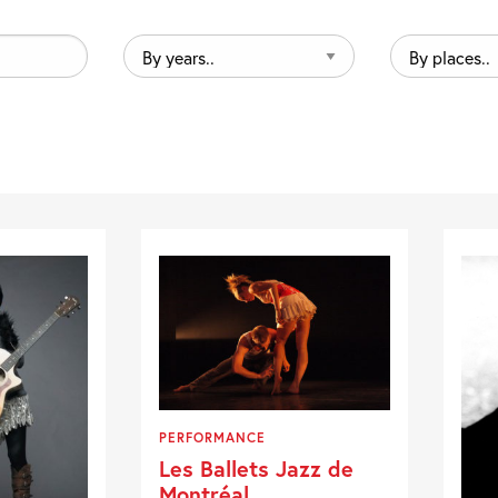
By
By
years..
places..
PERFORMANCE
Les Ballets Jazz de
Montréal