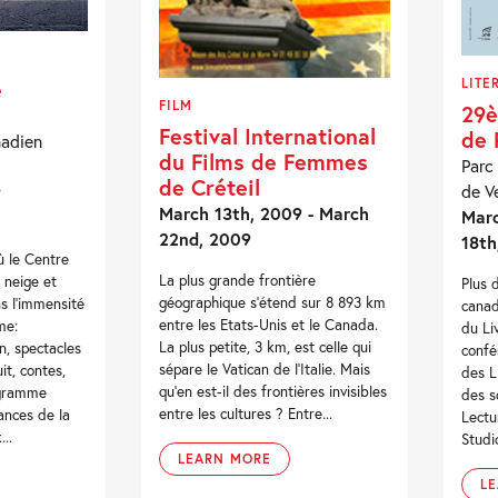
LITE
e
FILM
29è
Festival International
de 
nadien
du Films de Femmes
Parc
de Créteil
de Ve
9
March 13th, 2009 - March
Marc
22nd, 2009
18th
ù le Centre
La plus grande frontière
e neige et
Plus 
géographique s'étend sur 8 893 km
s l’immensité
canad
entre les Etats-Unis et le Canada.
me:
du Li
La plus petite, 3 km, est celle qui
n, spectacles
confé
sépare le Vatican de l'Italie. Mais
it, contes,
des L
qu'en est-il des frontières invisibles
ogramme
des s
entre les cultures ? Entre...
ances de la
Lectu
...
Studi
LEARN MORE
L