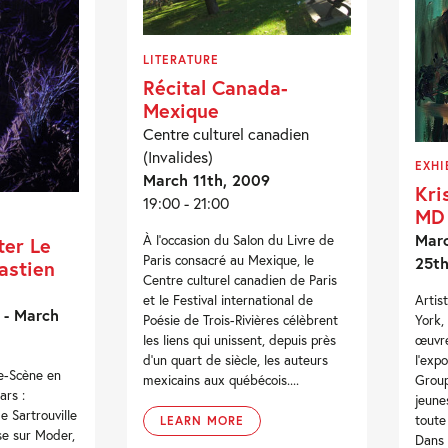
LITERATURE
Récital Canada-
Mexique
Centre culturel canadien
(Invalides)
EXHI
March 11th, 2009
Kri
19:00 - 21:00
MD 
Marc
À l’occasion du Salon du Livre de
ter Le
Paris consacré au Mexique, le
25th
astien
Centre culturel canadien de Paris
et le Festival international de
Artis
 - March
Poésie de Trois-Rivières célèbrent
York,
les liens qui unissent, depuis près
œuvre
d’un quart de siècle, les auteurs
l’exp
re-Scène en
mexicains aux québécois....
Group
ars :
jeune
e Sartrouville
toute
LEARN MORE
se sur Moder,
Dans 