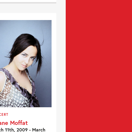
CERT
ane Moffat
h 11th, 2009 - March