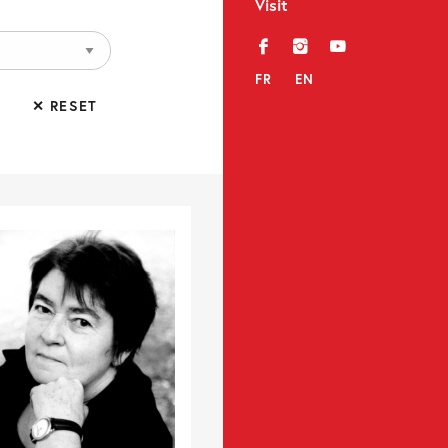
Visit
f
i
y
FR
EN
✕ RESET