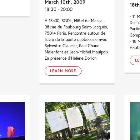
March 10th, 2009
18th
18:30 - 20:00
- 11 
À 18h30, SGDL, Hôtel de Massa -
Du Tr
38 rue du Faubourg Saint-Jacques,
Parti
75014 Paris. Rencontre autour de
Compi
l'uvre de la poète québécoise avec
- 18 
Sylvestre Clancier, Paul Chanel
Hauts
Malenfant et Jean-Michel Maulpoix.
En présence d'Hélène Dorion.
L
LEARN MORE