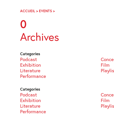
Skip
Navigation
ACCUEIL
>
EVENTS
>
PAGE
64
0
Archives
Categories
Podcast
Conce
Exhibition
Film
Literature
Playli
Performance
Categories
Podcast
Conce
Exhibition
Film
Literature
Playli
Performance