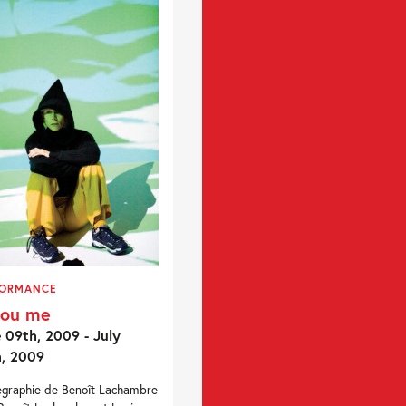
FORMANCE
you me
 09th, 2009 - July
h, 2009
graphie de Benoît Lachambre