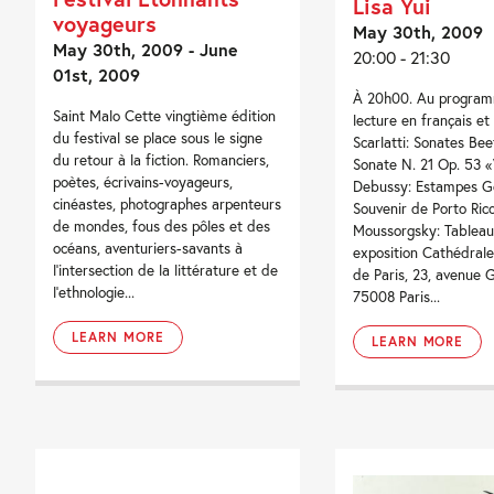
Lisa Yui
voyageurs
May 30th, 2009
May 30th, 2009 - June
20:00 - 21:30
01st, 2009
À 20h00. Au program
Saint Malo Cette vingtième édition
lecture en français et
du festival se place sous le signe
Scarlatti: Sonates Bee
du retour à la fiction. Romanciers,
Sonate N. 21 Op. 53 
poètes, écrivains-voyageurs,
Debussy: Estampes Go
cinéastes, photographes arpenteurs
Souvenir de Porto Ric
de mondes, fous des pôles et des
Moussorgsky: Tableau
océans, aventuriers-savants à
exposition Cathédral
l’intersection de la littérature et de
de Paris, 23, avenue 
l’ethnologie...
75008 Paris...
LEARN MORE
LEARN MORE