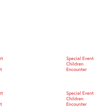
rt
Special Event
Children
st
Encounter
rt
Special Event
Children
st
Encounter