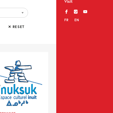
Visit
f
i
y
FR
EN
✕ RESET