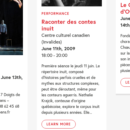
Le 
d’O
PERFORMANCE
June
Raconter des contes
14th
inuit
Centre culturel canadien
Fondé
(Invalides)
chora
Chœur
June 11th, 2009
sur l
18:00 - 20:00
son i
pièce
Première séance le jeudi 11 juin. Le
plusi
répertoire inuit, composé
 June 13th,
d’histoires parfois cruelles et de
L
mythes aux structures complexes,
peut être déroutant, même pour
 7 Doigts de
les conteurs aguerris. Nathalie
éans –
Krajcik, conteuse d’origine
38 62 45 68
québécoise, explore le corpus inuit
ans.fr
depuis plusieurs années. Elle...
LEARN MORE