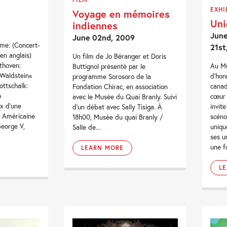
EXHI
Voyage en mémoires
Uni
indiennes
June
June 02nd, 2009
me: (Concert-
21st
 en anglais)
Un film de Jo Béranger et Doris
thoven:
Au Mu
Buttignol présenté par le
«Waldstein«
d’hon
programme Sorosoro de la
ttschalk:
canad
Fondation Chirac, en association
o
cœur 
avec le Musée du Quai Branly. Suivi
x d'une
invit
d’un débat avec Sally Tisiga. À
e Américaine
scéno
18h00, Musée du quai Branly /
George V,
unique
Salle de...
ses un
une f
LEARN MORE
L