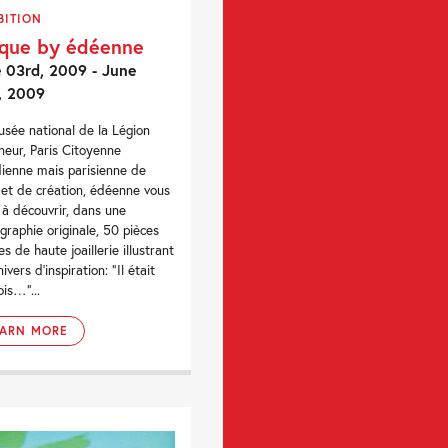
BITION
que by édéenne
 03rd, 2009 - June
, 2009
sée national de la Légion
neur, Paris Citoyenne
ienne mais parisienne de
et de création, édéenne vous
e à découvrir, dans une
graphie originale, 50 pièces
s de haute joaillerie illustrant
ivers d’inspiration: “Il était
ois…”...
EARN MORE