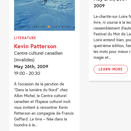
2009
La-charité-sur-Loire N
livre, ni course à la lec
rassemblement d’aute
Festival du Mot de La
LITERATURE
Loire entend bien, po
Kevin Patterson
quatrième édition, fai
les mots pour mieux ré
Centre culturel canadien
magie et...
(Invalides)
May 26th, 2009
LEARN MORE
19:00 - 20:30
À l’occasion de la parution de
“Dans la lumière du Nord” chez
Albin Michel, le Centre culturel
canadien et l’Espace culturel inuit
vous invitent à rencontrer Kevin
Patterson en compagnie de Francis
Geffard. Le livre – Née dans la
toundra à la...