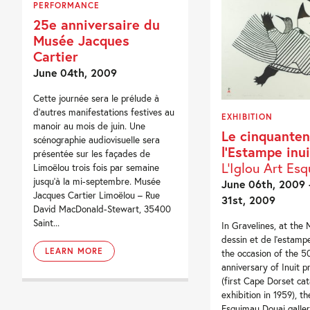
PERFORMANCE
25e anniversaire du
Musée Jacques
Cartier
June 04th, 2009
Cette journée sera le prélude à
d’autres manifestations festives au
EXHIBITION
manoir au mois de juin. Une
Le cinquanten
scénographie audiovisuelle sera
l’Estampe inui
présentée sur les façades de
L’Iglou Art Es
Limoëlou trois fois par semaine
jusqu’à la mi-septembre. Musée
June 06th, 2009 
Jacques Cartier Limoëlou – Rue
31st, 2009
David MacDonald-Stewart, 35400
Saint...
In Gravelines, at the
dessin et de l’estamp
LEARN MORE
the occasion of the 5
anniversary of Inuit p
(first Cape Dorset ca
exhibition in 1959), th
Esquimau Douai gallery