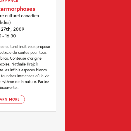
FORMANCE
tarmorphoses
re culturel canadien
lides)
 27th, 2009
0 - 16:30
ace culturel inuit vous propose
ectacle de contes pour tous
ublics. Conteuse d’origine
coise, Nathalie Krajcik
te les infinis espaces blancs
s toundras immenses où la vie
le rythme de la nature. Partez
découverte...
EARN MORE