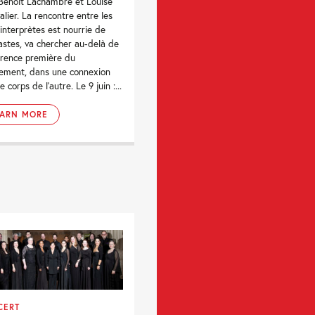
Benoît Lachambre et Louise
alier. La rencontre entre les
interprètes est nourrie de
astes, va chercher au-delà de
arence première du
ment, dans une connexion
e corps de l’autre. Le 9 juin :...
EARN MORE
CERT