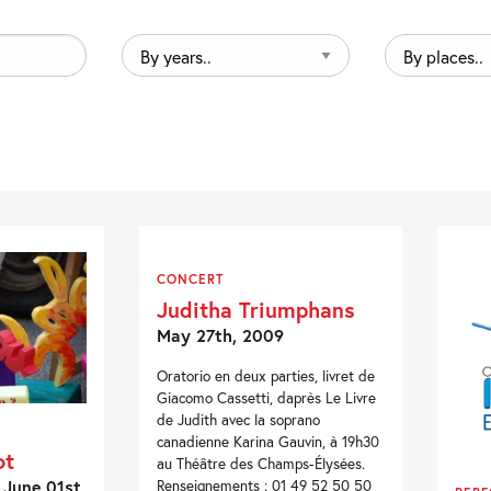
By
By
years..
places..
CONCERT
Juditha Triumphans
May 27th, 2009
Oratorio en deux parties, livret de
Giacomo Cassetti, daprès Le Livre
de Judith avec la soprano
canadienne Karina Gauvin, à 19h30
ot
au Théâtre des Champs-Élysées.
 June 01st,
Renseignements : 01 49 52 50 50