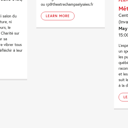
PER
ou rp@theatrechampselysées.fr
Mé
Cent
i salon du
LEARN MORE
(Inva
ture, ni
urs, le
May
 Charité sur
15:0
ur sa
re vibrer tous
L’esp
fléchir à leur
un sp
les p
québé
racon
et le
suit 
à la 
L