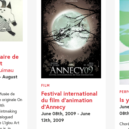
aire de
t
quimau
- August
FILM
PER
Festival international
 Musée de
Is 
du film d’animation
e originale On
0th
d’Annecy
June
rintmaking
08t
June 08th, 2009 - June
talogued
13th, 2009
e L’Iglou Art
Choré
 is, in