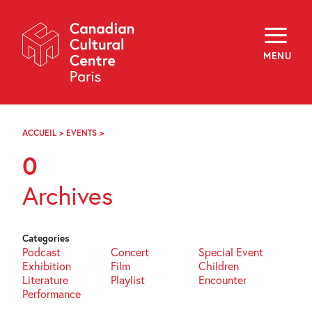
Skip
Navigation
About
Programming
MENU
Off-Site
Explore
Education
Newsletter
Archives
ACCUEIL
>
EVENTS
>
PAGE
Visit
11
0
f
i
y
Archives
FR
EN
Categories
Podcast
Concert
Special Event
Exhibition
Film
Children
Literature
Playlist
Encounter
Performance