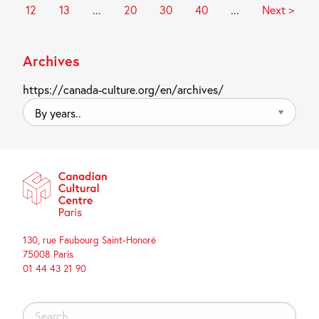
12
13
...
20
30
40
...
Next >
Archives
https://canada-culture.org/en/archives/
By
years..
130, rue Faubourg Saint-Honoré
75008 Paris
01 44 43 21 90
Search