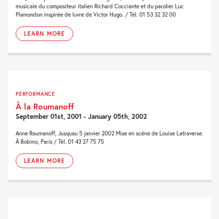
musicale du compositeur italien Richard Cocciante et du parolier Luc
Plamondon inspirée de luvre de Victor Hugo. / Tél. 01 53 32 32 00
LEARN MORE
PERFORMANCE
À la Roumanoff
September 01st, 2001 - January 05th, 2002
Anne Roumanoff, Jusquau 5 janvier 2002 Mise en scène de Louise Latraverse.
À Bobino, Paris / Tél. 01 43 27 75 75
LEARN MORE