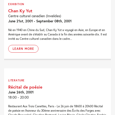
EXHIBITION
Chan Ky Yut
Centre culturel canadien (Invalides)
June 21st, 2001 - September 08th, 2001
Né en 1940 en Chine du Sud, Chan Ky Yut a voyagé en Asie, en Europe et en
Amérique avant de s'établir au Canada à la fin des années soixante-dix. Il est
invité au Centre culturel canadien dans le cadre...
LEARN MORE
LITERATURE
Récital de poésie
June 26th, 2001
18:00 - 20:00
Restaurant Aux Trois Canettes, Paris - Le 26 juin de 18h00 à 20h00 Récital
de poésie en lhonneur du 30ème anniversaire des Écrits des Forges avec
Claude Beausoleil, Claudine Bertrand, Louise Blouin, Cécile Cloutier, Fredric