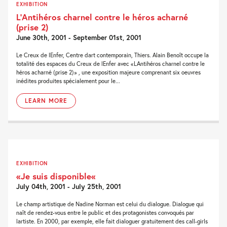
EXHIBITION
L’Antihéros charnel contre le héros acharné
(prise 2)
June 30th, 2001 - September 01st, 2001
Le Creux de lEnfer, Centre dart contemporain, Thiers. Alain Benoît occupe la
totalité des espaces du Creux de lEnfer avec «LAntihéros charnel contre le
héros acharné (prise 2)» , une exposition majeure comprenant six oeuvres
inédites produites spécialement pour le...
LEARN MORE
EXHIBITION
«Je suis disponible«
July 04th, 2001 - July 25th, 2001
Le champ artistique de Nadine Norman est celui du dialogue. Dialogue qui
naît de rendez-vous entre le public et des protagonistes convoqués par
lartiste. En 2000, par exemple, elle fait dialoguer gratuitement des call-girls