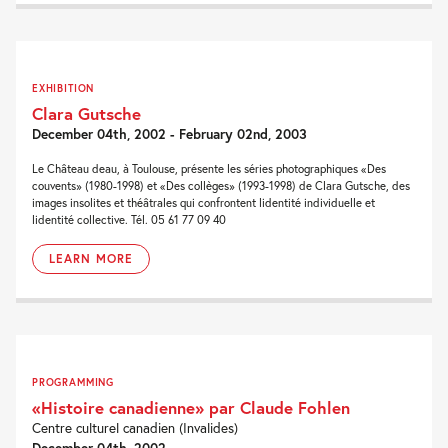
EXHIBITION
Clara Gutsche
December 04th, 2002 - February 02nd, 2003
Le Château deau, à Toulouse, présente les séries photographiques «Des
couvents» (1980-1998) et «Des collèges» (1993-1998) de Clara Gutsche, des
images insolites et théâtrales qui confrontent lidentité individuelle et
lidentité collective. Tél. 05 61 77 09 40
LEARN MORE
PROGRAMMING
«Histoire canadienne» par Claude Fohlen
Centre culturel canadien (Invalides)
December 04th, 2002