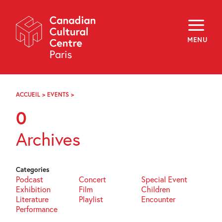
Skip
Navigation
About
Programming
MENU
Off-Site
Explore
Education
Newsletter
Archives
ACCUEIL
>
EVENTS
>
PAGE
Visit
19
0
f
i
y
Archives
FR
EN
Categories
Podcast
Concert
Special Event
Exhibition
Film
Children
Literature
Playlist
Encounter
Performance