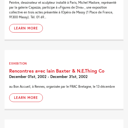
Peintre, dessinateur et sculpteur installé à Paris, Michel Madore, représenté
par la galerie Capazza, participe à «Figures de Diva» , une exposition
collective en trois actes présentée à lOpéra de Massy (1 Place de France,
91300 Massy). Tél. 01 69...
LEARN MORE
EXHIBITION
Rencontres avec Iain Baxter & N.E.Thing Co
December 01st, 2002 - December 31st, 2002
au Bon Accueil, à Rennes, organisée par le FRAC Bretagne, le 13 décembre
LEARN MORE