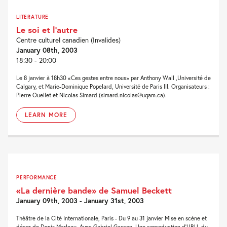
LITERATURE
Le soi et l’autre
Centre culturel canadien (Invalides)
January 08th, 2003
18:30 - 20:00
Le 8 janvier à 18h30 «Ces gestes entre nous» par Anthony Wall ,Université de
Calgary, et Marie-Dominique Popelard, Université de Paris III. Organisateurs :
Pierre Ouellet et Nicolas Simard (simard.nicolas@uqam.ca).
LEARN MORE
PERFORMANCE
«La dernière bande» de Samuel Beckett
January 09th, 2003 - January 31st, 2003
Théâtre de la Cité Internationale, Paris - Du 9 au 31 janvier Mise en scène et
décor de Denis Marleau. Avec Gabriel Gascon. Une coproduction d'UBU, du