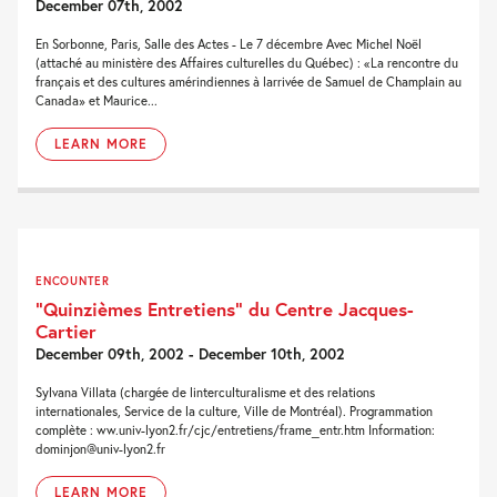
December 07th, 2002
En Sorbonne, Paris, Salle des Actes - Le 7 décembre Avec Michel Noël
(attaché au ministère des Affaires culturelles du Québec) : «La rencontre du
français et des cultures amérindiennes à larrivée de Samuel de Champlain au
Canada» et Maurice...
LEARN MORE
ENCOUNTER
“Quinzièmes Entretiens” du Centre Jacques-
Cartier
December 09th, 2002 - December 10th, 2002
Sylvana Villata (chargée de linterculturalisme et des relations
internationales, Service de la culture, Ville de Montréal). Programmation
complète : ww.univ-lyon2.fr/cjc/entretiens/frame_entr.htm Information:
dominjon@univ-lyon2.fr
LEARN MORE