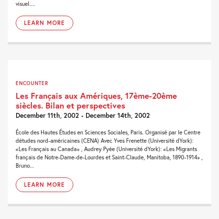
visuel....
LEARN MORE
ENCOUNTER
Les Français aux Amériques, 17ème-20ème
siècles. Bilan et perspectives
December 11th, 2002 - December 14th, 2002
École des Hautes Études en Sciences Sociales, Paris. Organisé par le Centre
détudes nord-américaines (CENA) Avec Yves Frenette (Université dYork):
«Les Français au Canada» , Audrey Pyée (Université dYork): «Les Migrants
français de Notre-Dame-de-Lourdes et Saint-Claude, Manitoba, 1890-1914» ,
Bruno...
LEARN MORE