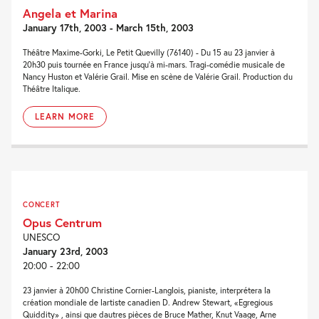
Angela et Marina
January 17th, 2003 - March 15th, 2003
Théâtre Maxime-Gorki, Le Petit Quevilly (76140) - Du 15 au 23 janvier à
20h30 puis tournée en France jusqu'à mi-mars. Tragi-comédie musicale de
Nancy Huston et Valérie Grail. Mise en scène de Valérie Grail. Production du
Théâtre Italique.
LEARN MORE
CONCERT
Opus Centrum
UNESCO
January 23rd, 2003
20:00 - 22:00
23 janvier à 20h00 Christine Cornier-Langlois, pianiste, interprétera la
création mondiale de lartiste canadien D. Andrew Stewart, «Egregious
Quiddity» , ainsi que dautres pièces de Bruce Mather, Knut Vaage, Arne