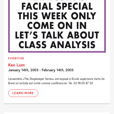
EXHIBITION
Ken Lum
January 14th, 2003 - February 14th, 2003
Lensemble «The Shopkeeper Series» est exposé à lEcole supérieure darts de
Brest où lartiste est invité comme conférencier. Tél. 02 98 00 87 20
LEARN MORE