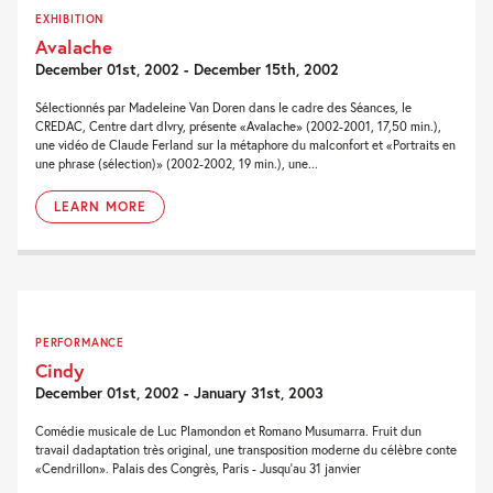
EXHIBITION
Avalache
December 01st, 2002 - December 15th, 2002
Sélectionnés par Madeleine Van Doren dans le cadre des Séances, le
CREDAC, Centre dart dIvry, présente «Avalache» (2002-2001, 17,50 min.),
une vidéo de Claude Ferland sur la métaphore du malconfort et «Portraits en
une phrase (sélection)» (2002-2002, 19 min.), une...
LEARN MORE
PERFORMANCE
Cindy
December 01st, 2002 - January 31st, 2003
Comédie musicale de Luc Plamondon et Romano Musumarra. Fruit dun
travail dadaptation très original, une transposition moderne du célèbre conte
«Cendrillon». Palais des Congrès, Paris - Jusqu'au 31 janvier