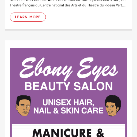
Théâtre français du Centre national des Arts et du Théâtre du Rideau Vert....
LEARN MORE