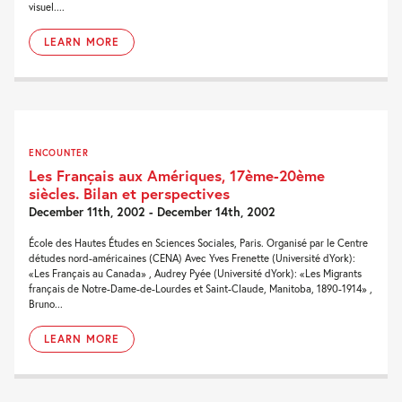
visuel....
LEARN MORE
ENCOUNTER
Les Français aux Amériques, 17ème-20ème
siècles. Bilan et perspectives
December 11th, 2002 - December 14th, 2002
École des Hautes Études en Sciences Sociales, Paris. Organisé par le Centre
détudes nord-américaines (CENA) Avec Yves Frenette (Université dYork):
«Les Français au Canada» , Audrey Pyée (Université dYork): «Les Migrants
français de Notre-Dame-de-Lourdes et Saint-Claude, Manitoba, 1890-1914» ,
Bruno...
LEARN MORE