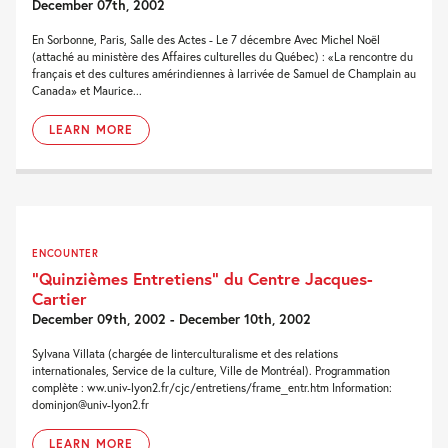
December 07th, 2002
En Sorbonne, Paris, Salle des Actes - Le 7 décembre Avec Michel Noël
(attaché au ministère des Affaires culturelles du Québec) : «La rencontre du
français et des cultures amérindiennes à larrivée de Samuel de Champlain au
Canada» et Maurice...
LEARN MORE
ENCOUNTER
“Quinzièmes Entretiens” du Centre Jacques-
Cartier
December 09th, 2002 - December 10th, 2002
Sylvana Villata (chargée de linterculturalisme et des relations
internationales, Service de la culture, Ville de Montréal). Programmation
complète : ww.univ-lyon2.fr/cjc/entretiens/frame_entr.htm Information:
dominjon@univ-lyon2.fr
LEARN MORE