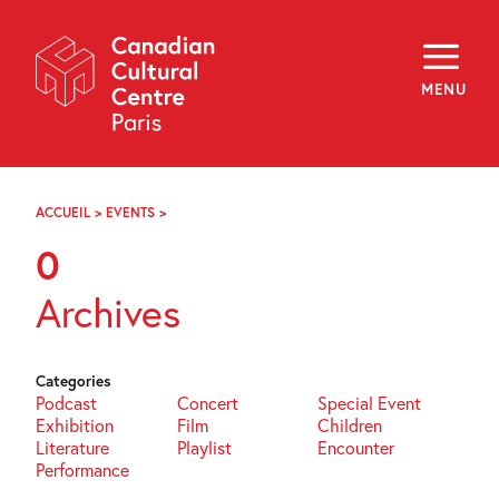
Skip
Navigation
About
Programming
MENU
Off-Site
Explore
Education
Newsletter
Archives
ACCUEIL
>
EVENTS
>
PAGE
Visit
19
0
f
i
y
Archives
FR
EN
Categories
Podcast
Concert
Special Event
Exhibition
Film
Children
Literature
Playlist
Encounter
Performance