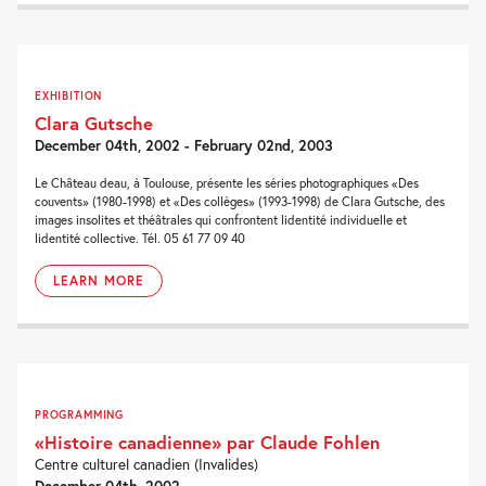
EXHIBITION
Clara Gutsche
December 04th, 2002 - February 02nd, 2003
Le Château deau, à Toulouse, présente les séries photographiques «Des
couvents» (1980-1998) et «Des collèges» (1993-1998) de Clara Gutsche, des
images insolites et théâtrales qui confrontent lidentité individuelle et
lidentité collective. Tél. 05 61 77 09 40
LEARN MORE
PROGRAMMING
«Histoire canadienne» par Claude Fohlen
Centre culturel canadien (Invalides)
December 04th, 2002