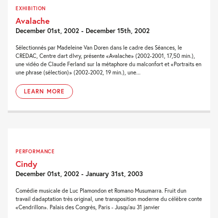
EXHIBITION
Avalache
December 01st, 2002 - December 15th, 2002
Sélectionnés par Madeleine Van Doren dans le cadre des Séances, le
CREDAC, Centre dart dIvry, présente «Avalache» (2002-2001, 17,50 min.),
une vidéo de Claude Ferland sur la métaphore du malconfort et «Portraits en
une phrase (sélection)» (2002-2002, 19 min.), une...
LEARN MORE
PERFORMANCE
Cindy
December 01st, 2002 - January 31st, 2003
Comédie musicale de Luc Plamondon et Romano Musumarra. Fruit dun
travail dadaptation très original, une transposition moderne du célèbre conte
«Cendrillon». Palais des Congrès, Paris - Jusqu'au 31 janvier