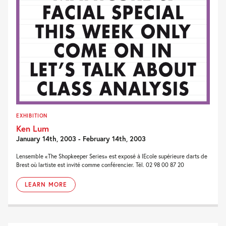
EXHIBITION
Ken Lum
January 14th, 2003 - February 14th, 2003
Lensemble «The Shopkeeper Series» est exposé à lEcole supérieure darts de
Brest où lartiste est invité comme conférencier. Tél. 02 98 00 87 20
LEARN MORE