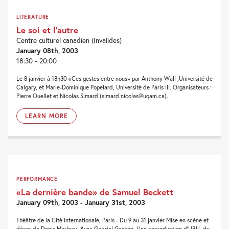
LITERATURE
Le soi et l’autre
Centre culturel canadien (Invalides)
January 08th, 2003
18:30 - 20:00
Le 8 janvier à 18h30 «Ces gestes entre nous» par Anthony Wall ,Université de
Calgary, et Marie-Dominique Popelard, Université de Paris III. Organisateurs :
Pierre Ouellet et Nicolas Simard (simard.nicolas@uqam.ca).
LEARN MORE
PERFORMANCE
«La dernière bande» de Samuel Beckett
January 09th, 2003 - January 31st, 2003
Théâtre de la Cité Internationale, Paris - Du 9 au 31 janvier Mise en scène et
décor de Denis Marleau. Avec Gabriel Gascon. Une coproduction d'UBU, du