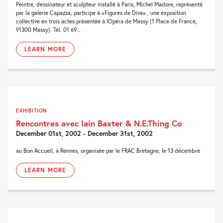
Peintre, dessinateur et sculpteur installé à Paris, Michel Madore, représenté
par la galerie Capazza, participe à «Figures de Diva» , une exposition
collective en trois actes présentée à lOpéra de Massy (1 Place de France,
91300 Massy). Tél. 01 69...
LEARN MORE
EXHIBITION
Rencontres avec Iain Baxter & N.E.Thing Co
December 01st, 2002 - December 31st, 2002
au Bon Accueil, à Rennes, organisée par le FRAC Bretagne, le 13 décembre
LEARN MORE