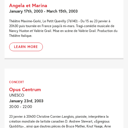
Angela et Marina
January 17th, 2003 - March 15th, 2003
Théâtre Maxime-Gorki, Le Petit Quevilly (76140) - Du 15 au 23 janvier à
20h30 puis tournée en France jusqu'à mi-mars. Tragi-comédie musicale de
Nancy Huston et Valérie Grail. Mise en scène de Valérie Grail. Production du
Théâtre Italique.
LEARN MORE
CONCERT
Opus Centrum
UNESCO
January 23rd, 2003
20:00 - 22:00
23 janvier à 20h00 Christine Cornier-Langlois, pianiste, interprétera la
création mondiale de lartiste canadien D. Andrew Stewart, «Egregious
Quiddity» , ainsi que dautres pièces de Bruce Mather, Knut Vaage, Arne