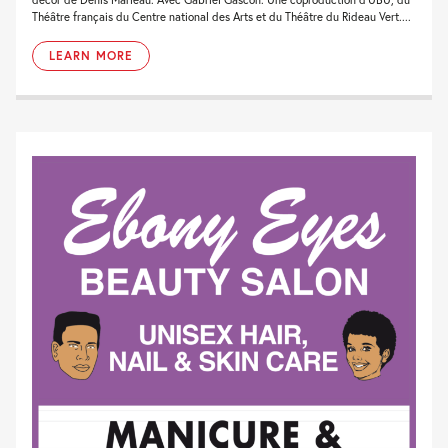
Théâtre français du Centre national des Arts et du Théâtre du Rideau Vert....
LEARN MORE