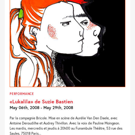
PERFORMANCE
«Lukalila» de Suzie Bastien
May 06th, 2008 - May 29th, 2008
Par la compagnie Bricole. Mise en scène de Aurélie Van Den Daele, avec
Antoine Deroudilhe et Audrey Thivillon. Avec la voix de Pauline Moingeon.
Les mardis, mercredis et jeudis à 20h00 au Funambule Théâtre, 53 rue des
Saules, 75018 Paris...