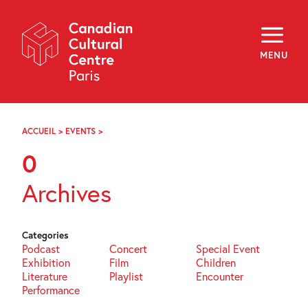
Skip
Navigation
About
Programming
MENU
Off-Site
Explore
Education
Newsletter
Archives
ACCUEIL
>
EVENTS
>
PAGE
Visit
56
0
f
i
y
Archives
FR
EN
Categories
Podcast
Concert
Special Event
Exhibition
Film
Children
Literature
Playlist
Encounter
Performance