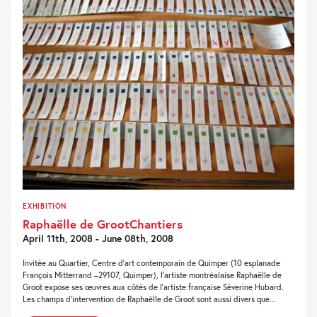
EXHIBITION
Raphaëlle de GrootChantiers
April 11th, 2008 - June 08th, 2008
Invitée au Quartier, Centre d’art contemporain de Quimper (10 esplanade
François Mitterrand –29107, Quimper), l’artiste montréalaise Raphaëlle de
Groot expose ses œuvres aux côtés de l’artiste française Séverine Hubard.
Les champs d’intervention de Raphaëlle de Groot sont aussi divers que...